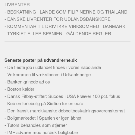
LIVRENTER
-
BESKATNING I LANDE SOM FILIPINERNE OG THAILAND
-
DANSKE LIVRENTER FOR UDLANDSDANSKERE
-
KOMMENTAR TIL DRIV IKKE VIRKSOMHED I DANMARK
-
TYRKIET ELLER SPANIEN - GÄLDENDE REGLER
Seneste poster på udvandrerne.dk
-
De fleste job i udlandet findes i vores nabolande
-
Velkommen til vækstboom i Udkantsnorge
-
Banken grinede ad os
-
Boston kalder
-
Dansk Fitbay-stifter: Succes i USA kræver 100 pct. fokus
-
Køb en feriebolig på Sicilien for en euro
-
Den fransk-marokkanske dobbeltbeskatningsoverenskomst
-
Boligmarkedet i Spanien er igen åbnet
-
Tutors behandles som stjerner
-
IMF advarer mod nordisk boligboble