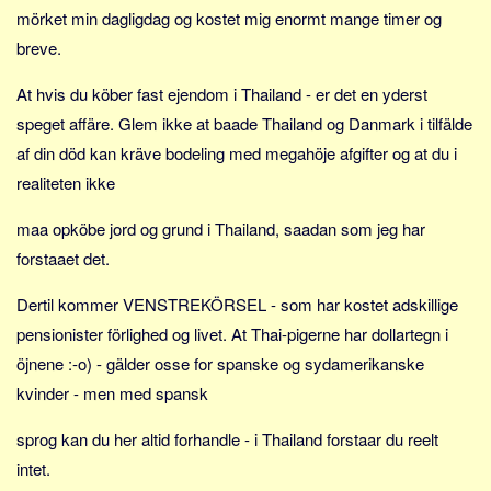
Skribenter
mörket min dagligdag og kostet mig enormt mange timer og
Personer
breve.
Steder
At hvis du köber fast ejendom i Thailand - er det en yderst
Kilder
speget affäre. Glem ikke at baade Thailand og Danmark i tilfälde
Om
af din död kan kräve bodeling med megahöje afgifter og at du i
realiteten ikke
Webstedet
Forhistorien
maa opköbe jord og grund i Thailand, saadan som jeg har
forstaaet det.
Redigering
Tekstannoncer
Dertil kommer VENSTREKÖRSEL - som har kostet adskillige
Bannere
pensionister förlighed og livet. At Thai-pigerne har dollartegn i
öjnene :-o) - gälder osse for spanske og sydamerikanske
Hjælp
kvinder - men med spansk
sprog kan du her altid forhandle - i Thailand forstaar du reelt
intet.