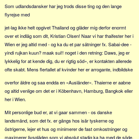
Som udlandsdansker har jeg trods disse ting og den lange
flyrejse med
jet-lag ikke helt opgivet Thailand og gläder mig derfor enormt
over et indläg som dit, Kristian Olsen! Naar vi har thaifester her i
Wien er jeg altid med - og ka du et par sätninger fx. Sabai-dee -
yindi rujkan kuun? maak sui!! noget i den retning: Daws, jeg er
lykkelig for at kende dig, du er rigtig söd», er kontakten allerede
ofte skabt. Mens flertallet af kvinder her er arrogante, indbildske
overfor äldre og saa endda en «Ausländer». Thaierne er aabne
og altid venlige om det er i Köbenhavn, Hamburg, Bangkok eller
her i Wien.
Mit personlige bud er, at vi gaar sammen - os danske
landsmänd, som det fx. er gängs hos isär tyskerne og
östrigerne, lejer et hus og minimerer de fast omkostninger og
maximerer livsgläden som vi absolut stadig ka ha med de söde,