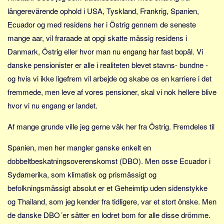
Sverige
längerevärende ophold i USA, Tyskland, Frankrig, Spanien,
Norge
Ecuador og med residens her i Östrig gennem de seneste
Thailand
mange aar, vil fraraade at opgi skatte mässig residens i
Danmark, Östrig eller hvor man nu engang har fast bopäl. Vi
Italien
danske pensionister er alle i realiteten blevet stavns- bundne -
Grækenland
og hvis vi ikke ligefrem vil arbejde og skabe os en karriere i det
USA
fremmede, men leve af vores pensioner, skal vi nok hellere blive
Alle
hvor vi nu engang er landet.
Nøgleord
Af mange grunde ville jeg gerne väk her fra Östrig. Fremdeles til
Bolig
Spanien, men her mangler ganske enkelt en
Job
dobbeltbeskatningsoverenskomst (DBO). Men osse Ecuador i
Virksomhed
Sydamerika, som klimatisk og prismässigt og
Investering
befolkningsmässigt absolut er et Geheimtip uden sidenstykke
Pension og opsparing
og Thailand, som jeg kender fra tidligere, var et stort önske. Men
Forbrug
de danske DBO´er sätter en lodret bom for alle disse drömme.