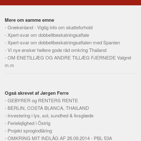
Mere om samme emne
-
Grækenland - Vigtig info om skatteforhold
-
Xpert-svar om dobbeltbeskatningsaftale
-
Xpert-svar om dobbeltbeskatningsaftalen med Spanien
-
Vi nye ønsker hellere gode råd omkring Thailand
-
OM ENETILLÆG OG ANDRE TILLÆG FJERNEDE Valgret
m.m
Også skrevet af Jørgen Ferre
-
GEBYRER og RENTERS RENTE
-
BERLIN, COSTA BLANCA, THAILAND
-
Investering i lys, sol, sundhed & livsglæde
-
Ferielejlighed i Östrig
-
Projekt sprogindläring
-
OMKRING MIT INDLÄG AF 26.09.2014 - PBL 53A