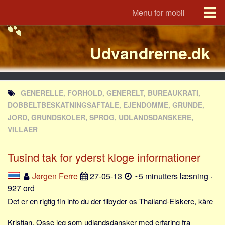
Menu for mobil
Portal
Udvandrerne.dk
Udvandrerne.dk
Utvandrerne.no
Utvandrarna.se
GENERELLE, FORHOLD, GENERELT, BUREAUKRATI,
Tyskland.dk
DOBBELTBESKATNINGSAFTALE, EJENDOMME, GRUNDE,
England.dk
JORD, GRUNDSKOLER, SPROG, UDLANDSDANSKERE,
VILLAER
Rusland.dk
JLKM.dk
Tusind tak for yderst kloge informationer
Lande
Jørgen Ferre
27-05-13
~5 minutters læsning ·
Tyrkiet
927 ord
Spanien
Det er en rigtig fin info du der tilbyder os Thailand-Elskere, käre
Frankrig
Kristian. Osse jeg som udlandsdansker med erfaring fra