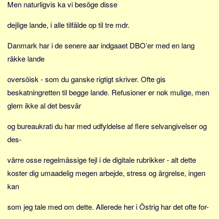
Social sikring og sundhed
Men naturligvis ka vi besöge disse
Transport
dejlige lande, i alle tilfälde op til tre mdr.
Alle
Danmark har i de senere aar indgaaet DBO’er med en lang
Aspekter
räkke lande
Køb og salg
oversöisk - som du ganske rigtigt skriver. Ofte gis
Økonomi
beskatningretten til begge lande. Refusioner er nok mulige, men
Jura og regler
glem ikke al det besvär
Skatter og afgifter
og bureaukrati du har med udfyldelse af flere selvangivelser og
Statistik
des-
Praktisk
Alle
värre osse regelmässige fejl i de digitale rubrikker - alt dette
koster dig umaadelig megen arbejde, stress og ärgrelse, ingen
Meta
kan
Dokumenttyper
som jeg tale med om dette. Allerede her i Östrig har det ofte for-
Emner