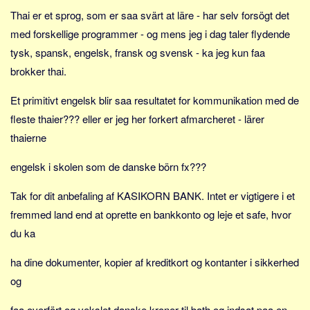
Thai er et sprog, som er saa svärt at läre - har selv forsögt det
med forskellige programmer - og mens jeg i dag taler flydende
tysk, spansk, engelsk, fransk og svensk - ka jeg kun faa
brokker thai.
Et primitivt engelsk blir saa resultatet for kommunikation med de
fleste thaier??? eller er jeg her forkert afmarcheret - lärer
thaierne
engelsk i skolen som de danske börn fx???
Tak for dit anbefaling af KASIKORN BANK. Intet er vigtigere i et
fremmed land end at oprette en bankkonto og leje et safe, hvor
du ka
ha dine dokumenter, kopier af kreditkort og kontanter i sikkerhed
og
faa overfört og vekslet danske kroner til bath og indsat paa en