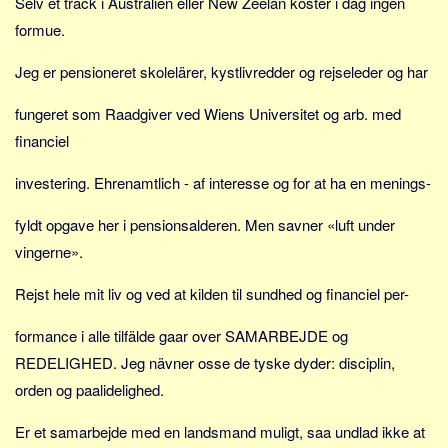
Selv et track i Australien eller New Zeelan koster i dag ingen
formue.
Jeg er pensioneret skolelärer, kystlivredder og rejseleder og har
fungeret som Raadgiver ved Wiens Universitet og arb. med
financiel
investering. Ehrenamtlich - af interesse og for at ha en menings-
fyldt opgave her i pensionsalderen. Men savner «luft under
vingerne».
Rejst hele mit liv og ved at kilden til sundhed og financiel per-
formance i alle tilfälde gaar over SAMARBEJDE og
REDELIGHED. Jeg nävner osse de tyske dyder: disciplin,
orden og paalidelighed.
Er et samarbejde med en landsmand muligt, saa undlad ikke at