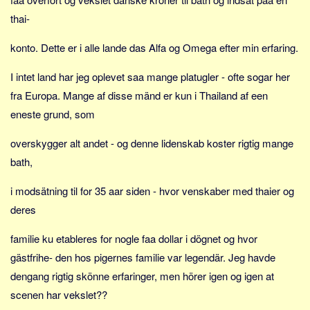
thai-
konto. Dette er i alle lande das Alfa og Omega efter min erfaring.
I intet land har jeg oplevet saa mange platugler - ofte sogar her
fra Europa. Mange af disse mänd er kun i Thailand af een
eneste grund, som
overskygger alt andet - og denne lidenskab koster rigtig mange
bath,
i modsätning til for 35 aar siden - hvor venskaber med thaier og
deres
familie ku etableres for nogle faa dollar i dögnet og hvor
gästfrihe- den hos pigernes familie var legendär. Jeg havde
dengang rigtig skönne erfaringer, men hörer igen og igen at
scenen har vekslet??