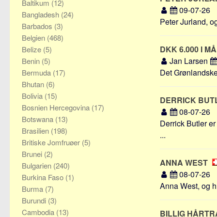
Baltikum
(12)
09-07-26
Bangladesh
(24)
Peter Jurland, o
Barbados
(3)
Belgien
(468)
DKK 6.000 I 
Belize
(5)
Jan Larsen
Benin
(5)
Det Grønlandsk
Bermuda
(17)
Bhutan
(6)
Bolivia
(15)
DERRICK BUT
Bosnien Hercegovina
(17)
08-07-26
Botswana
(13)
Derrick Butler e
Brasilien
(198)
...
Britiske Jomfruøer
(5)
Brunei
(2)
ANNA WEST
Bulgarien
(240)
08-07-26
Burkina Faso
(1)
Anna West, og hu
Burma
(7)
Burundi
(3)
Cambodia
(13)
BILLIG HÅRT