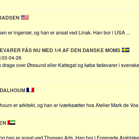
RADSEN
 er ingeniør, og han er ansat ved Linak. Han bor i USA ...
EVARER FÅS NU MED 1/4 AF DEN DANSKE MOMS
03-04-26
drage over Øresund eller Kattegat og købe fødevarer i svenske
 DALHOUM
oum er arkitekt, og han er iværksætter hos Atelier Mark de Vos
SEN
g han er ansat ved Thyssen Ads. Han bor i Forenede Arabiske E