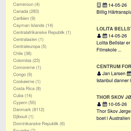
Cameroun
(4)
14-05-26
Canada
(283)
Billig Hårtranspl
Caribien
(9)
Cayman Islands
(14)
LOLITA BELL
Centralafrikanske Republik
(1)
14-05-26
Centralasien
(1)
Lolita Bellstar e
Centraleuropa
(5)
Filmskole ...
Chile
(38)
Colombia
(23)
CENTRUM FOR
Comorerne
(1)
Jan Larsen
Congo
(9)
Istanbul danner 
Cookøerne
(1)
Costa Rica
(8)
Cuba
(14)
THOR SKOV 
Cypern
(55)
10-05-26
Danmark
(8112)
Thor Skov Jørgen
Djibouti
(1)
boet i Australien 
Dominikanske Republik
(6)
Ecuador
(7)