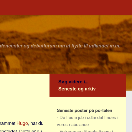
idencenter og debatforum om at flytte til udlandet m.m.
Søg videre i...
Seneste og arkiv
Seneste poster på portalen
-
De fleste job i udlandet findes i
ogrammet
Hugo
, har du
vores nabolande
ebstedet. Dette er du
-
Velkommen til vækstboom i