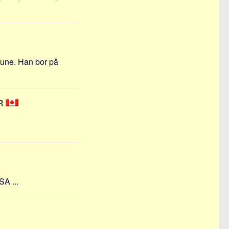
mune. Han bor på
ÅR
SA ...