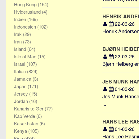
Hong Kong
(154)
Hviderusland
(4)
HENRIK AND
Indien
(169)
22-03-26
Indonesien
(102)
Henrik Andersen e
Irak
(29)
Iran
(73)
BJØRN HEIBE
Island
(64)
22-03-26
Isle of Man
(15)
Bjørn Heiberg er
Israel
(107)
Italien
(829)
Jamaica
(3)
JES MUNK H
Japan
(171)
01-03-26
Jersey
(15)
Jes Munk Hansen 
Jordan
(16)
...
Kanariske Øer
(77)
Kap Verde
(6)
HANS LEE R
Kasakhstan
(6)
01-03-26
Kenya
(105)
Hans Lee Rasmus
Kina
(434)