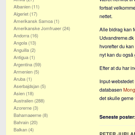
Albanien
(11)
fortsat velkomme
Algeriet
(17)
nettet.
Amerikansk Samoa
(1)
Amerikanske Jomfruøer
(24)
Alle bidrag kan 
Andorra
(16)
Udvandrerne.dk o
Angola
(13)
hvorefter du kan
Anguilla
(2)
nyt kan du også g
Antigua
(1)
Argentina
(59)
Efter at du har in
Armenien
(5)
Aruba
(1)
Input-webstedet 
Aserbajdsjan
(5)
databasen
Mon
Asien
(18)
det skulle gerne 
Australien
(288)
Azorerne
(3)
Bahamaøerne
(8)
Seneste poster
Bahrain
(20)
Balkan
(4)
PETER JURL