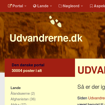
Portal
Lande
Nøgleord
Aspek
Udvandrerne.dk
Den danske portal
UDVA
30004 poster i alt
Så er der i
Lande
Ålandsøerne
(2)
Siden
Udvandre
Afghanistan
(36)
været henvist ti
Afrika
(27)