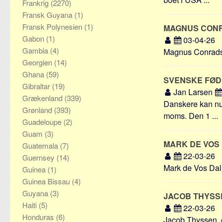
Frankrig
(2270)
Fransk Guyana
(1)
Fransk Polynesien
(1)
MAGNUS CON
Gabon
(1)
03-04-26
Gambia
(4)
Magnus Conradsen
Georgien
(14)
Ghana
(59)
SVENSKE FØD
Gibraltar
(19)
Jan Larsen
Grækenland
(339)
Danskere kan nu 
Grønland
(393)
moms. Den 1 ...
Guadeloupe
(2)
Guam
(3)
MARK DE VOS
Guatemala
(7)
22-03-26
Guernsey
(14)
Mark de Vos Dalh
Guinea
(1)
Guinea Bissau
(4)
Guyana
(3)
JACOB THYS
Haiti
(5)
22-03-26
Honduras
(6)
Jacob Thyssen, o