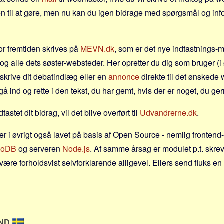
n til at gøre, men nu kan du igen bidrage med spørgsmål og info
for fremtiden skrives på
MEVN.dk
, som er det nye indtastnings-m
g alle dets søster-websteder. Her opretter du dig som bruger (i 
 skrive dit debatindlæg eller en
annonce
direkte til det ønskede
å ind og rette i den tekst, du har gemt, hvis der er noget, du ge
dtastet dit bidrag, vil det blive overført til
Udvandrerne.dk
.
er i øvrigt også lavet på basis af Open Source - nemlig frontend
goDB
og serveren
Node.js
. Af samme årsag er modulet p.t. skre
være forholdsvist selvforklarende alligevel. Ellers send fluks en
:
AND