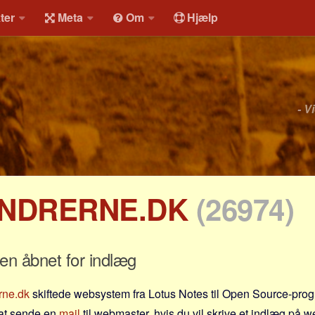
ter
Meta
Om
Hjælp
- V
NDRERNE.DK
(26974)
gen åbnet for indlæg
rne.dk
skiftede websystem fra Lotus Notes til Open Source-pr
l at sende en
mail
til webmaster, hvis du vil skrive et indlæg på w