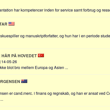
antation har kompetencer inden for service samt forbrug og ressou
STAR
r skuespiller og manuskriptforfatter, og hun har i en periode st
 HÅR PÅ HOVEDET
14-05-26
ikke blot bro mellem Europa og Asien ...
JØRGENSEN
sen er cand.merc. i finans og regnskab, og han er ansat ved Co
...