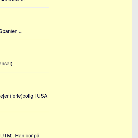
Spanien ...
sai) ...
er (ferie)bolig i USA
(UTM). Han bor på