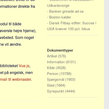
Udkantsnorge
rmationer direkte fra
-
Banken grinede ad os
-
Boston kalder
-
Dansk Fitbay-stifter: Succes i
odul til både
USA kræver 100 pct. fokus
øverste højre hjørne),
 websted. Som noget
rne vil ændre.
Dokumenttyper
Artikel
(576)
Information
(6101)
-biblioteket
Vue.js
,
Kilde
(4528)
vet på engelsk, men
Person
(10788)
mail til webmaster
.
Spørgsmål
(1903)
Sted
(1664)
Synspunkt
(4444)