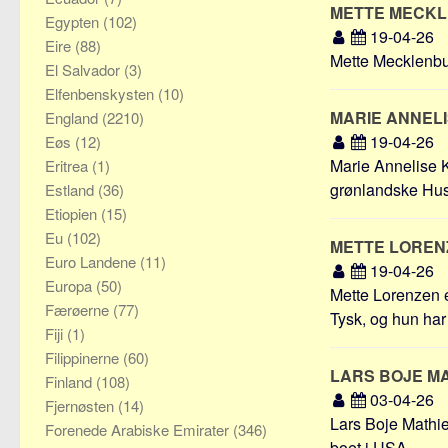
METTE MECK
Egypten
(102)
19-04-26
Eire
(88)
Mette Mecklenbur
El Salvador
(3)
Elfenbenskysten
(10)
MARIE ANNEL
England
(2210)
19-04-26
Eøs
(12)
Marie Annelise K
Eritrea
(1)
grønlandske Hus 
Estland
(36)
Etiopien
(15)
Eu
(102)
METTE LORE
Euro Landene
(11)
19-04-26
Europa
(50)
Mette Lorenzen 
Færøerne
(77)
Tysk, og hun har i
Fiji
(1)
Filippinerne
(60)
LARS BOJE M
Finland
(108)
03-04-26
Fjernøsten
(14)
Lars Boje Mathie
Forenede Arabiske Emirater
(346)
boet i USA ...