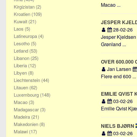
Macao ...
Kirgizistan
(2)
Kroatien
(109)
Kuwait
(21)
JESPER KJE
Laos
(5)
28-02-26
Latineuropa
(4)
Jesper Kjeldsen
Lesotho
(5)
Grønland ...
Letland
(53)
Libanon
(25)
OVER 600.000
Liberia
(12)
Jan Larsen
Libyen
(8)
Flere end 600 ...
Liechtenstein
(44)
Litauen
(62)
EMILIE QVIS
Luxembourg
(148)
03-02-26
Macao
(3)
Emilie Qvist Kjær
Madagascar
(3)
Madeira
(21)
Makedonien
(8)
NIELS BJØRN
Malawi
(17)
03-02-26