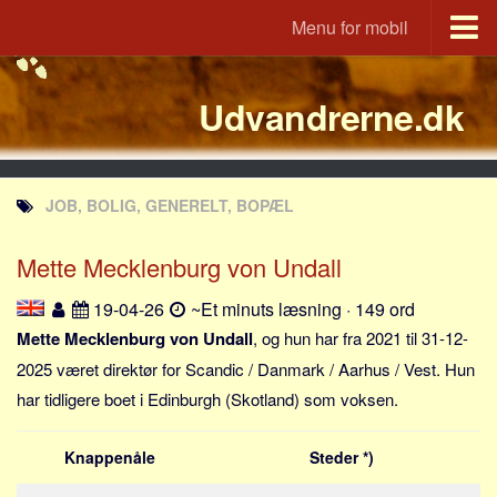
Menu for mobil
Portal
Udvandrerne.dk
Udvandrerne.dk
Utvandrerne.no
Utvandrarna.se
JOB, BOLIG, GENERELT, BOPÆL
Tyskland.dk
England.dk
Mette Mecklenburg von Undall
Rusland.dk
19-04-26
~Et minuts læsning · 149 ord
JLKM.dk
Mette Mecklenburg von Undall
, og hun har fra 2021 til 31-12-
Lande
2025 været direktør for Scandic / Danmark / Aarhus / Vest. Hun
har tidligere boet i Edinburgh (Skotland) som voksen.
Tyrkiet
Spanien
Knappenåle
Steder *)
Frankrig