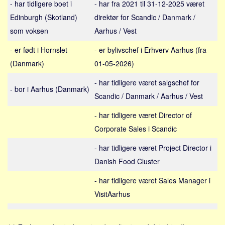
- har tidligere boet i
- har fra 2021 til 31-12-2025 været
Sverige
Edinburgh (Skotland)
direktør for Scandic / Danmark /
Norge
som voksen
Aarhus / Vest
Thailand
- er født i Hornslet
- er bylivschef i Erhverv Aarhus (fra
Italien
(Danmark)
01-05-2026)
Grækenland
USA
- har tidligere været salgschef for
- bor i Aarhus (Danmark)
Scandic / Danmark / Aarhus / Vest
Alle
Nøgleord
- har tidligere været Director of
Corporate Sales i Scandic
Bolig
- har tidligere været Project Director i
Job
Danish Food Cluster
Virksomhed
- har tidligere været Sales Manager i
Investering
VisitAarhus
Pension og opsparing
Forbrug