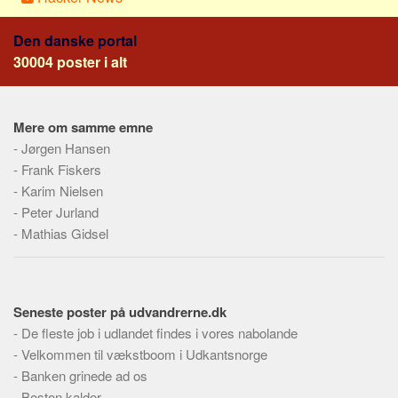
Skribenter
Personer
Den danske portal
30004 poster i alt
Steder
Kilder
Om
Mere om samme emne
-
Jørgen Hansen
Webstedet
-
Frank Fiskers
Forhistorien
-
Karim Nielsen
-
Redigering
Peter Jurland
-
Mathias Gidsel
Tekstannoncer
Bannere
Hjælp
Seneste poster på udvandrerne.dk
-
De fleste job i udlandet findes i vores nabolande
-
Velkommen til vækstboom i Udkantsnorge
-
Banken grinede ad os
-
Boston kalder