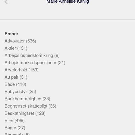
Marie Annelise Kahlig
Emner
Advokater
(636)
Aktier
(131)
Arbejdsløshedsforsikring
(8)
Arbejdsmarkedspensioner
(21)
Arveforhold
(153)
Au pair
(31)
Både
(410)
Babyudstyr
(25)
Bankhemmelighed
(38)
Begrænset skattepligt
(36)
Beskatningsret
(128)
Biler
(498)
Bøger
(27)
Børnetøj
(15)