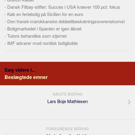
-
Dansk Fitbay-stifter: Succes i USA kræver 100 pct. fokus
-
Køb en feriebolig på Sicilien for en euro
-
Den fransk-marokkanske dobbeltbeskatningsoverenskomst
-
Boligmarkedet i Spanien er igen åbnet
-
Tutors behandles som stjerner
-
IMF advarer mod nordisk boligboble
Søg videre i...
Beslægtede emner
NÆSTE BIDRAG
Lars Boje Mathiesen
FOREGÅENDE BIDRAG