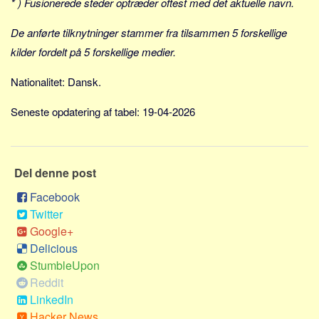
* ) Fusionerede steder optræder oftest med det aktuelle navn.
Social sikring og sundhed
Transport
De anførte tilknytninger stammer fra tilsammen 5 forskellige
Alle
kilder fordelt på 5 forskellige medier.
Aspekter
Nationalitet: Dansk.
Køb og salg
Seneste opdatering af tabel: 19-04-2026
Økonomi
Jura og regler
Skatter og afgifter
Del denne post
Statistik
Facebook
Praktisk
Twitter
Google+
Alle
Delicious
Meta
StumbleUpon
Reddit
Dokumenttyper
LinkedIn
Emner
Hacker News