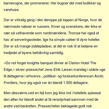
barnevogne, der promenerer. Her bugner det med butikker og
varehuse.
Der er virkelig gang i den deroppe på toppen af Norge, hvor de
nærmeste naboer er russere, finner og svenskere, der ikke er
nær så velhavende som nordmændene. Tromsø har også et
hav af serveringssteder, lige fra simple cafeer til dyre hoteller.
Der er så mange siddepladser, at det er nok til at betjene en
tredjedel af byens befolkning samtidig.
»Do not forget tonights banquet dinner at Clarion Hotel The
Edge,« skrev pressechef Jens-Eirik Larsen mandag i sidste uge
til deltagerne i erhvervs-, politiker- og forskerkonferencen Arctic
Frontiers, hvor jeg også var én blandt 1.500 deltagere.
Men desværre,ved en fejl kom jeg ikke ind i hotellets spisesal
den aften for blandt andet at få rensdyrkød sammen med de
andre ved banketten. Pressechefen beklagede godt nok