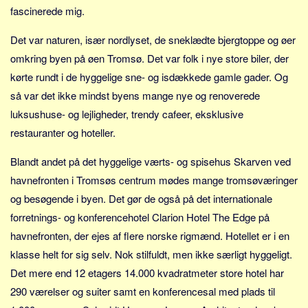
Sverige
fascinerede mig.
Norge
Det var naturen, især nordlyset, de sneklædte bjergtoppe og øer
Thailand
omkring byen på øen Tromsø. Det var folk i nye store biler, der
Italien
kørte rundt i de hyggelige sne- og isdækkede gamle gader. Og
Grækenland
så var det ikke mindst byens mange nye og renoverede
USA
luksushuse- og lejligheder, trendy cafeer, eksklusive
restauranter og hoteller.
Alle
Nøgleord
Blandt andet på det hyggelige værts- og spisehus Skarven ved
havnefronten i Tromsøs centrum mødes mange tromsøværinger
Bolig
og besøgende i byen. Det gør de også på det internationale
Job
forretnings- og konferencehotel Clarion Hotel The Edge på
Virksomhed
havnefronten, der ejes af flere norske rigmænd. Hotellet er i en
Investering
klasse helt for sig selv. Nok stilfuldt, men ikke særligt hyggeligt.
Pension og opsparing
Det mere end 12 etagers 14.000 kvadratmeter store hotel har
Forbrug
290 værelser og suiter samt en konferencesal med plads til