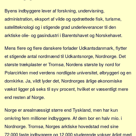
Skribenter
Byens indbyggere lever af forskning, undervisning,
Personer
administration, eksport af vilde og opdrættede fisk, turisme,
Steder
satelitteknologi og i stigende grad underleverancer til den
Kilder
arktiske olie- og gasindustri i Barentshavet og Norskehavet.
Om
Mens flere og flere danskere forlader Udkantsdanmark, flytter
Webstedet
et stigende antal nordmænd til Udkantsnorge, Nordnorge. Det
Forhistorien
største trækplaster er Tromsø, Nordens største by nord for
Polarcirklen med verdens nordligste universitet, ølbryggeri og en
Redigering
domkirke. Ja, vildt lyder det, Nordnorges årlige økonomiske
Tekstannoncer
vækst ligger på seks til syv procent, hvilket er væsentligt mere
Bannere
end resten af Norge.
Hjælp
Norge er arealmæssigt større end Tyskland, men har kun
omkring fem millioner indbyggere. Af dem bor en halv mio. i
Nordnorge. Tromsø, Norges arktiske hovedstad med sine
72.000 faste indbyggere og 12.000 studerende vokser årligt med