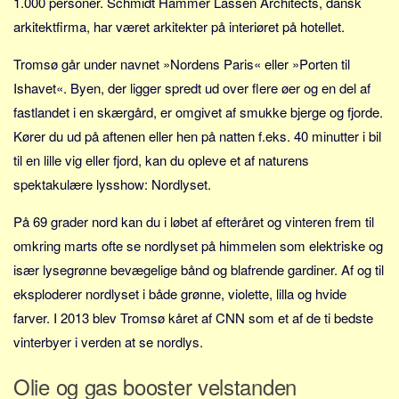
1.000 personer. Schmidt Hammer Lassen Architects, dansk
Social sikring og sundhed
arkitektfirma, har været arkitekter på interiøret på hotellet.
Transport
Alle
Tromsø går under navnet »Nordens Paris« eller »Porten til
Ishavet«. Byen, der ligger spredt ud over flere øer og en del af
Aspekter
fastlandet i en skærgård, er omgivet af smukke bjerge og fjorde.
Køb og salg
Kører du ud på aftenen eller hen på natten f.eks. 40 minutter i bil
Økonomi
til en lille vig eller fjord, kan du opleve et af naturens
Jura og regler
spektakulære lysshow: Nordlyset.
Skatter og afgifter
På 69 grader nord kan du i løbet af efteråret og vinteren frem til
Statistik
omkring marts ofte se nordlyset på himmelen som elektriske og
Praktisk
især lysegrønne bevægelige bånd og blafrende gardiner. Af og til
Alle
eksploderer nordlyset i både grønne, violette, lilla og hvide
farver. I 2013 blev Tromsø kåret af CNN som et af de ti bedste
Meta
vinterbyer i verden at se nordlys.
Dokumenttyper
Olie og gas booster velstanden
Emner