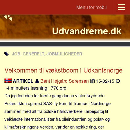
Menu for mobil
Portal
Udvandrerne.dk
Udvandrerne.dk
Utvandrerne.no
Utvandrarna.se
JOB, GENERELT, JOBMULIGHEDER
Tyskland.dk
England.dk
Velkommen til vækstboom i Udkantsnorge
Rusland.dk
ARTIKEL
Bent Højgård Sørensen
15-02-15
JLKM.dk
~4 minutters læsning · 770 ord
Lande
Da jeg forleden for første gang denne vinter krydsede
Polarcirklen og med SAS-fly kom til Tromsø i Nordnorge
Tyrkiet
sammen med alt fra polske håndværkere i arbejdstøj til
Spanien
velklædte internationalister fra olieindustrien og polar- og
Frankrig
klimaforskningens verden, var der en række ting, der