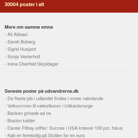
Skribenter
30004 poster i alt
Personer
Steder
Mere om samme emne
Kilder
-
Ali Abbasi
-
Sarah Boberg
Om
-
Sigrid Husjord
Webstedet
-
Sonja Vesterholt
-
Irena Oberfeld Skjoldager
Forhistorien
Redigering
Tekstannoncer
Seneste poster på udvandrerne.dk
Bannere
-
De fleste job i udlandet findes i vores nabolande
Hjælp
-
Velkommen til vækstboom i Udkantsnorge
-
Banken grinede ad os
-
Boston kalder
-
Dansk Fitbay-stifter: Succes i USA kræver 100 pct. fokus
-
Køb en feriebolig på Sicilien for en euro