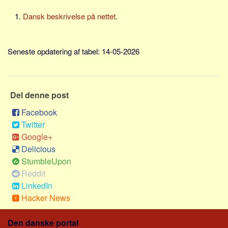
Social sikring og sundhed
Dansk beskrivelse på nettet
.
Transport
Alle
Seneste opdatering af tabel: 14-05-2026
Aspekter
Køb og salg
Økonomi
Del denne post
Jura og regler
Facebook
Skatter og afgifter
Twitter
Statistik
Google+
Delicious
Praktisk
StumbleUpon
Alle
Reddit
Meta
LinkedIn
Hacker News
Dokumenttyper
Emner
Den danske portal