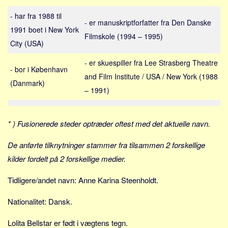
Sverige
- har fra 1988 til
Norge
- er manuskriptforfatter fra Den Danske
1991 boet i New York
Thailand
Filmskole (1994 – 1995)
City (USA)
Italien
- er skuespiller fra Lee Strasberg Theatre
Grækenland
- bor i København
and Film Institute / USA / New York (1988
(Danmark)
USA
– 1991)
Alle
Nøgleord
* ) Fusionerede steder optræder oftest med det aktuelle navn.
Bolig
De anførte tilknytninger stammer fra tilsammen 2 forskellige
Job
kilder fordelt på 2 forskellige medier.
Virksomhed
Tidligere/andet navn: Anne Karina Steenholdt.
Investering
Pension og opsparing
Nationalitet: Dansk.
Forbrug
Lolita Bellstar er født i vægtens tegn.