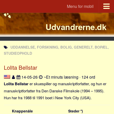
Menu for mobil
Portal
Udvandrerne.dk
Udvandrerne.dk
Utvandrerne.no
Utvandrarna.se
UDDANNELSE, FORSKNING, BOLIG, GENERELT, BOPÆL,
Tyskland.dk
STUDIEOPHOLD
England.dk
Lolita Bellstar
Rusland.dk
JLKM.dk
14-05-26
~Et minuts læsning · 124 ord
Lande
Lolita Bellstar
er skuespiller og manuskriptforfatter, og hun er
manuskriptforfatter fra Den Danske Filmskole (1994 – 1995).
Tyrkiet
Hun har fra 1988 til 1991 boet i New York City (USA).
Spanien
Frankrig
Knappenåle
Steder *)