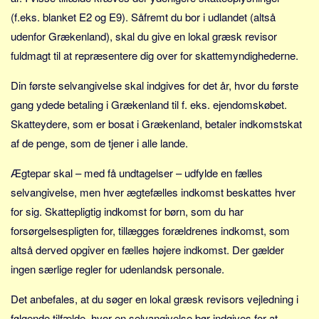
Social sikring og sundhed
(f.eks. blanket E2 og E9). Såfremt du bor i udlandet (altså
Transport
udenfor Grækenland), skal du give en lokal græsk revisor
Alle
fuldmagt til at repræsentere dig over for skattemyndighederne.
Aspekter
Din første selvangivelse skal indgives for det år, hvor du første
Køb og salg
gang ydede betaling i Grækenland til f. eks. ejendomskøbet.
Økonomi
Skatteydere, som er bosat i Grækenland, betaler indkomstskat
af de penge, som de tjener i alle lande.
Jura og regler
Skatter og afgifter
Ægtepar skal – med få undtagelser – udfylde en fælles
Statistik
selvangivelse, men hver ægtefælles indkomst beskattes hver
Praktisk
for sig. Skattepligtig indkomst for børn, som du har
forsørgelsespligten for, tillægges forældrenes indkomst, som
Alle
altså derved opgiver en fælles højere indkomst. Der gælder
Meta
ingen særlige regler for udenlandsk personale.
Dokumenttyper
Det anbefales, at du søger en lokal græsk revisors vejledning i
Emner
følgende tilfælde, hvor en selvangivelse bør indgives for at