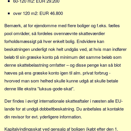
60-120 m2: EUR 29.200
over 120 m2: EUR 46.800
Bemærk, at for ejendomme med flere boliger og f.eks. fælles
pool områder, så fordeles ovennævnte skatteværdier
forholdsmæssigt på hver enkelt bolig. Endvidere kan
beskatningen underligt nok helt undgås ved, at hvis man indfører
beløb til sin græske konto på minimum det samme beløb som
denne skattebelastning omfatter – og disse penge kan så blot
hæves på ens græske konto igen til alm. privat forbrug -
hvorved man som helhed skulle kunne udgå at skulle betale
denne lille ekstra ”luksus-gode-skat”.
Der findes i øvrigt internationale skatteaftaler i næsten alle EU-
lande for at undgå dobbeltbeskatning. Du anbefales at kontakte
din revisor for evt. yderligere information.
Kapitalvindingsskat ved gensalg af boligen (købt efter den 1.