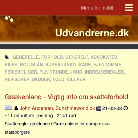
Menu for mobil
Portal
Udvandrerne.dk
Udvandrerne.dk
Utvandrerne.no
Utvandrarna.se
GENERELLE, FORHOLD, GENERELT, ADVOKATER,
Tyskland.dk
BILER, BOLIGLÅN, BUREAUKRATI, BÅDE, EJENDOMME,
England.dk
FERIEBOLIGER, FLY, GRUNDE, JORD, INDREJSEREGLER,
REVISORER, SKØDER, TOLD, VILLAER
Rusland.dk
JLKM.dk
Grækenland - Vigtig info om skatteforhold
Lande
John Andersen, Sunshineworld.dk
21-03-08
Tyrkiet
~11 minutters læsning · 2141 ord
Spanien
Skatteregler gældende i Grækenland for europæiske
Frankrig
statsborgere