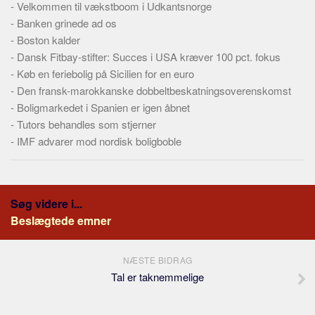
-
Velkommen til vækstboom i Udkantsnorge
-
Banken grinede ad os
-
Boston kalder
-
Dansk Fitbay-stifter: Succes i USA kræver 100 pct. fokus
-
Køb en feriebolig på Sicilien for en euro
-
Den fransk-marokkanske dobbeltbeskatningsoverenskomst
-
Boligmarkedet i Spanien er igen åbnet
-
Tutors behandles som stjerner
-
IMF advarer mod nordisk boligboble
Søg videre i...
Beslægtede emner
NÆSTE BIDRAG
Tal er taknemmelige