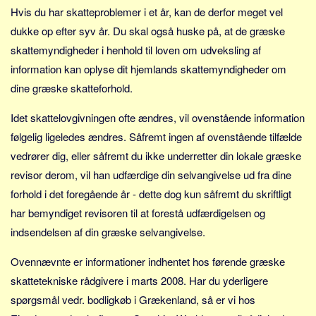
Hvis du har skatteproblemer i et år, kan de derfor meget vel
dukke op efter syv år. Du skal også huske på, at de græske
skattemyndigheder i henhold til loven om udveksling af
information kan oplyse dit hjemlands skattemyndigheder om
dine græske skatteforhold.
Idet skattelovgivningen ofte ændres, vil ovenstående information
følgelig ligeledes ændres. Såfremt ingen af ovenstående tilfælde
vedrører dig, eller såfremt du ikke underretter din lokale græske
revisor derom, vil han udfærdige din selvangivelse ud fra dine
forhold i det foregående år - dette dog kun såfremt du skriftligt
har bemyndiget revisoren til at forestå udfærdigelsen og
indsendelsen af din græske selvangivelse.
Ovennævnte er informationer indhentet hos førende græske
skattetekniske rådgivere i marts 2008. Har du yderligere
spørgsmål vedr. bodligkøb i Grækenland, så er vi hos