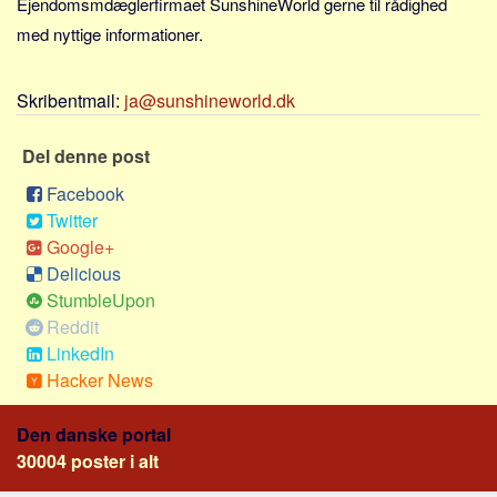
Ejendomsmdæglerfirmaet SunshineWorld gerne til rådighed
med nyttige informationer.
Skribentmail:
ja@sunshineworld.dk
Del denne post
Facebook
Twitter
Google+
Delicious
StumbleUpon
Reddit
LinkedIn
Hacker News
Den danske portal
30004 poster i alt