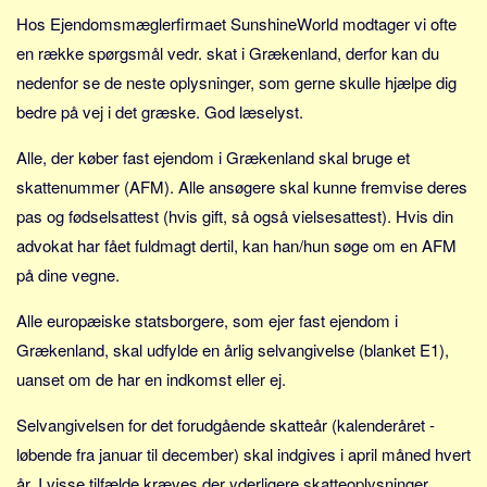
Sverige
Hos Ejendomsmæglerfirmaet SunshineWorld modtager vi ofte
Norge
en række spørgsmål vedr. skat i Grækenland, derfor kan du
Thailand
nedenfor se de neste oplysninger, som gerne skulle hjælpe dig
bedre på vej i det græske. God læselyst.
Italien
Grækenland
Alle, der køber fast ejendom i Grækenland skal bruge et
USA
skattenummer (AFM). Alle ansøgere skal kunne fremvise deres
Alle
pas og fødselsattest (hvis gift, så også vielsesattest). Hvis din
advokat har fået fuldmagt dertil, kan han/hun søge om en AFM
Nøgleord
på dine vegne.
Bolig
Alle europæiske statsborgere, som ejer fast ejendom i
Job
Grækenland, skal udfylde en årlig selvangivelse (blanket E1),
Virksomhed
uanset om de har en indkomst eller ej.
Investering
Selvangivelsen for det forudgående skatteår (kalenderåret -
Pension og opsparing
løbende fra januar til december) skal indgives i april måned hvert
Forbrug
år. I visse tilfælde kræves der yderligere skatteoplysninger