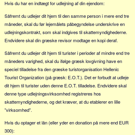
Hvis du har en indtægt for udlejning af din ejendom:
Såfremt du udlejer dit hjem til den samme person i mere end tre
måneder, skal du før lejemålets påbegyndelse underskrive en
udlejningskontrakt, som skal indgives til skattemyndighederne.
Endvidere skal din græske revisor modtage en kopi deraf.
Såfremt du udlejer dit hjem til turister i perioder af mindre end tre
måneders varighed, skal du ifølge græsk lovgivning have en
speciel tilladelse fra den græske turistorganisation Hellenic
Tourist Organization (på græsk: E.O.T.). Det er forbudt at udleje
dit hjem til turister uden denne E.O.T. tilladelse. Endvidere skal
denne type udlejningsvirksomhed registreres hos
skattemyndighederne, og det kræver, at du etablerer en lille
”virksomhed”.
Hvis du optager et lån (eller yder en donation på mere end EUR
300):