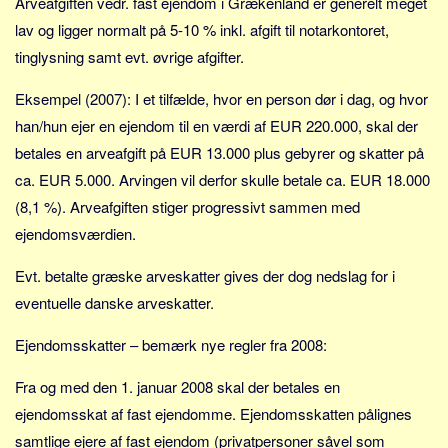
Arveafgiften vedr. fast ejendom i Grækenland er generelt meget
lav og ligger normalt på 5-10 % inkl. afgift til notarkontoret,
tinglysning samt evt. øvrige afgifter.
Eksempel (2007): I et tilfælde, hvor en person dør i dag, og hvor
han/hun ejer en ejendom til en værdi af EUR 220.000, skal der
betales en arveafgift på EUR 13.000 plus gebyrer og skatter på
ca. EUR 5.000. Arvingen vil derfor skulle betale ca. EUR 18.000
(8,1 %). Arveafgiften stiger progressivt sammen med
ejendomsværdien.
Evt. betalte græske arveskatter gives der dog nedslag for i
eventuelle danske arveskatter.
Ejendomsskatter – bemærk nye regler fra 2008:
Fra og med den 1. januar 2008 skal der betales en
ejendomsskat af fast ejendomme. Ejendomsskatten pålignes
samtlige ejere af fast ejendom (privatpersoner såvel som