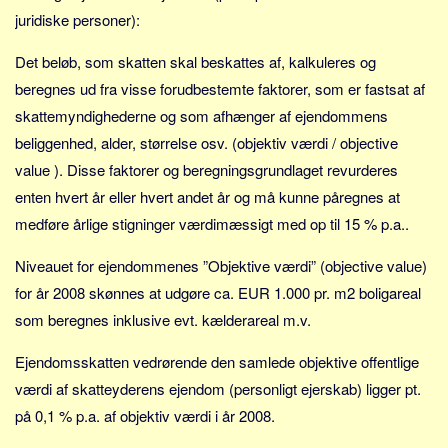
juridiske personer):
Det beløb, som skatten skal beskattes af, kalkuleres og
beregnes ud fra visse forudbestemte faktorer, som er fastsat af
skattemyndighederne og som afhænger af ejendommens
beliggenhed, alder, størrelse osv. (objektiv værdi / objective
value ). Disse faktorer og beregningsgrundlaget revurderes
enten hvert år eller hvert andet år og må kunne påregnes at
medføre årlige stigninger værdimæssigt med op til 15 % p.a..
Niveauet for ejendommenes ”Objektive værdi” (objective value)
for år 2008 skønnes at udgøre ca. EUR 1.000 pr. m2 boligareal
som beregnes inklusive evt. kælderareal m.v.
Ejendomsskatten vedrørende den samlede objektive offentlige
værdi af skatteyderens ejendom (personligt ejerskab) ligger pt.
på 0,1 % p.a. af objektiv værdi i år 2008.