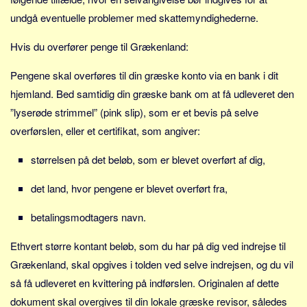
Skribenter
undgå eventuelle problemer med skattemyndighederne.
Personer
Hvis du overfører penge til Grækenland:
Steder
Kilder
Pengene skal overføres til din græske konto via en bank i dit
hjemland. Bed samtidig din græske bank om at få udleveret den
Om
”lyserøde strimmel” (pink slip), som er et bevis på selve
Webstedet
overførslen, eller et certifikat, som angiver:
Forhistorien
størrelsen på det beløb, som er blevet overført af dig,
Redigering
Tekstannoncer
det land, hvor pengene er blevet overført fra,
Bannere
betalingsmodtagers navn.
Hjælp
Ethvert større kontant beløb, som du har på dig ved indrejse til
Grækenland, skal opgives i tolden ved selve indrejsen, og du vil
så få udleveret en kvittering på indførslen. Originalen af dette
dokument skal overgives til din lokale græske revisor, således