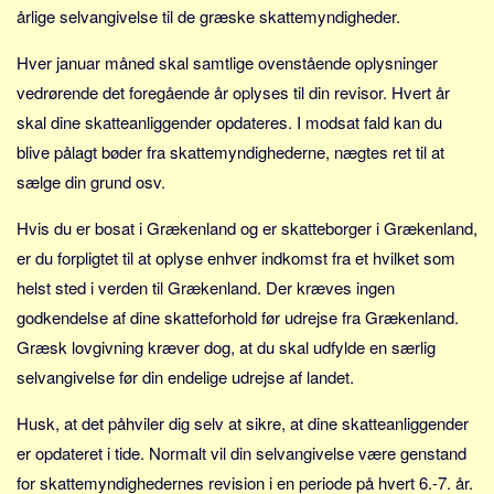
årlige selvangivelse til de græske skattemyndigheder.
Hver januar måned skal samtlige ovenstående oplysninger
vedrørende det foregående år oplyses til din revisor. Hvert år
skal dine skatteanliggender opdateres. I modsat fald kan du
blive pålagt bøder fra skattemyndighederne, nægtes ret til at
sælge din grund osv.
Hvis du er bosat i Grækenland og er skatteborger i Grækenland,
er du forpligtet til at oplyse enhver indkomst fra et hvilket som
helst sted i verden til Grækenland. Der kræves ingen
godkendelse af dine skatteforhold før udrejse fra Grækenland.
Græsk lovgivning kræver dog, at du skal udfylde en særlig
selvangivelse før din endelige udrejse af landet.
Husk, at det påhviler dig selv at sikre, at dine skatteanliggender
er opdateret i tide. Normalt vil din selvangivelse være genstand
for skattemyndighedernes revision i en periode på hvert 6.-7. år.