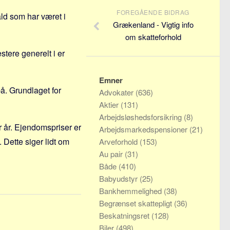
FOREGÅENDE BIDRAG
ld som har været i
Grækenland - Vigtig info
om skatteforhold
stere generelt i er
Emner
å. Grundlaget for
Advokater
(636)
Aktier
(131)
Arbejdsløshedsforsikring
(8)
r år. Ejendomspriser er
Arbejdsmarkedspensioner
(21)
 Dette siger lidt om
Arveforhold
(153)
Au pair
(31)
Både
(410)
Babyudstyr
(25)
Bankhemmelighed
(38)
Begrænset skattepligt
(36)
Beskatningsret
(128)
Biler
(498)