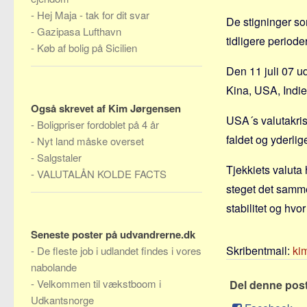
-
Hej Maja - tak for dit svar
De stigninger so
-
Gazipasa Lufthavn
tidligere perioder
-
Køb af bolig på Sicilien
Den 11 juli 07 ud
Kina, USA, Indien
Også skrevet af Kim Jørgensen
USA´s valutakris
-
Boligpriser fordoblet på 4 år
faldet og yderlig
-
Nyt land måske overset
-
Salgstaler
Tjekkiets valuta
-
VALUTALÅN KOLDE FACTS
steget det samme.
stabilitet og hvo
Seneste poster på udvandrerne.dk
Skribentmail:
ki
-
De fleste job i udlandet findes i vores
nabolande
-
Velkommen til vækstboom i
Del denne pos
Udkantsnorge