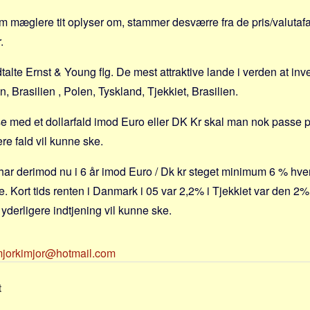
m mæglere tit oplyser om, stammer desværre fra de pris/valutafa
.
talte Ernst & Young flg. De mest attraktive lande i verden at inve
, Brasilien , Polen, Tyskland, Tjekkiet, Brasilien.
e med et dollarfald imod Euro eller DK Kr skal man nok passe p
ere fald vil kunne ske.
 har derimod nu i 6 år imod Euro / Dk kr steget minimum 6 % hve
 Kort tids renten i Danmark i 05 var 2,2% i Tjekkiet var den 2%.
r yderligere indtjening vil kunne ske.
mjorkimjor@hotmail.com
t