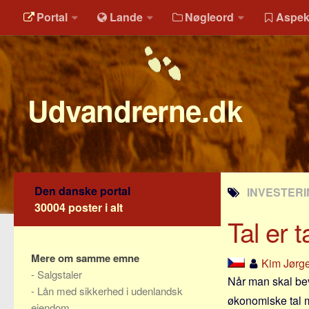
Portal
Lande
Nøgleord
Aspek
Udvandrerne.dk
Den danske portal
INVESTERI
30004 poster i alt
Tal er
Mere om samme emne
Kim Jørg
-
Salgstaler
Når man skal bev
-
Lån med sikkerhed i udenlandsk
økonomiske tal m
ejendom