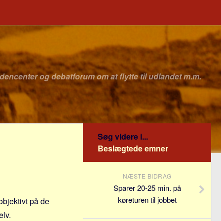
idencenter og debatforum om at flytte til udlandet m.m.
Søg videre i...
Beslægtede emner
NÆSTE BIDRAG
Sparer 20-25 min. på
køreturen til jobbet
bjektivt på de
elv.