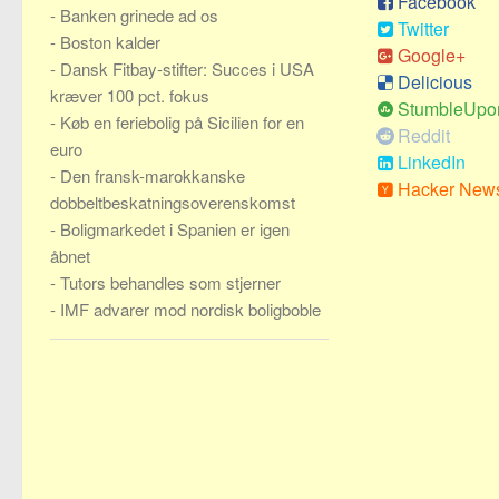
Facebook
-
Banken grinede ad os
Twitter
-
Boston kalder
Google+
-
Dansk Fitbay-stifter: Succes i USA
Delicious
kræver 100 pct. fokus
StumbleUpo
-
Køb en feriebolig på Sicilien for en
Reddit
euro
LinkedIn
-
Den fransk-marokkanske
Hacker New
dobbeltbeskatningsoverenskomst
-
Boligmarkedet i Spanien er igen
åbnet
-
Tutors behandles som stjerner
-
IMF advarer mod nordisk boligboble