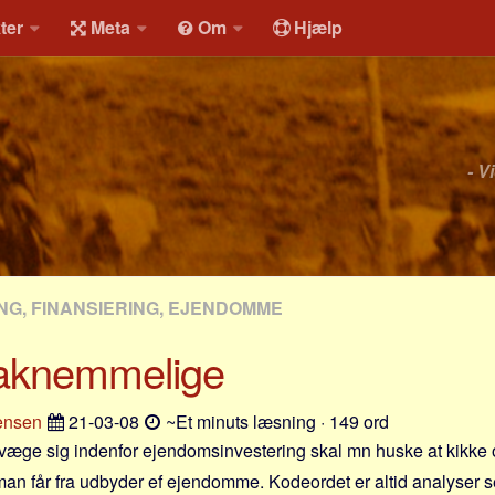
ter
Meta
Om
Hjælp
- V
NG, FINANSIERING, EJENDOMME
 taknemmelige
ensen
21-03-08
~Et minuts læsning · 149 ord
æge sig indenfor ejendomsinvestering skal mn huske at kikke o
an får fra udbyder ef ejendomme. Kodeordet er altid analyser s