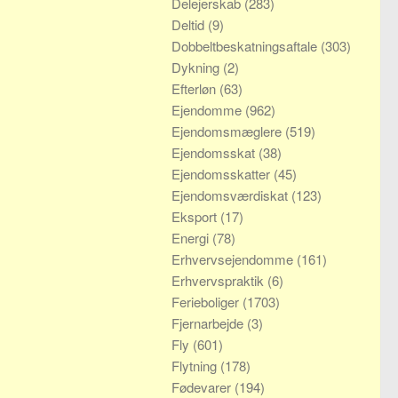
Delejerskab
(283)
Deltid
(9)
Dobbeltbeskatningsaftale
(303)
Dykning
(2)
Efterløn
(63)
Ejendomme
(962)
Ejendomsmæglere
(519)
Ejendomsskat
(38)
Ejendomsskatter
(45)
Ejendomsværdiskat
(123)
Eksport
(17)
Energi
(78)
Erhvervsejendomme
(161)
Erhvervspraktik
(6)
Ferieboliger
(1703)
Fjernarbejde
(3)
Fly
(601)
Flytning
(178)
Fødevarer
(194)