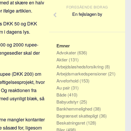
 med at skære en halv
FOREGÅENDE BIDRAG
ifølge artiklen.
En fejlslagen by
svis DKK 50 og DKK
m i dagens lys.
 500 og 2000 rupee-
Emner
pengesedler skal der
Advokater
(636)
Aktier
(131)
Arbejdsløshedsforsikring
(8)
0 rupee (DKK 200) om
Arbejdsmarkedspensioner
(21)
Arveforhold
(153)
tigelsesprojekt, hvor
Au pair
(31)
. Og reaktionen fra
Både
(410)
med usynligt blæk, så
Babyudstyr
(25)
Bankhemmelighed
(38)
Begrænset skattepligt
(36)
rerne mangler kontanter
Beskatningsret
(128)
e såsæd for, ligesom
Biler
(498)