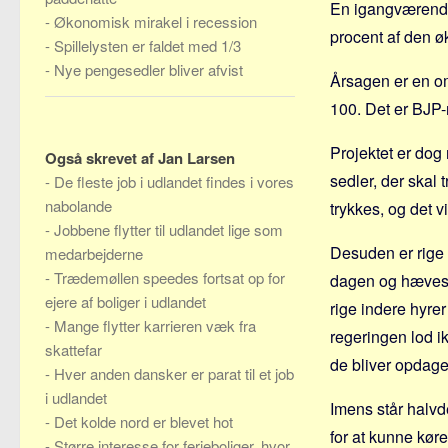
En igangværende 
-
Økonomisk mirakel i recession
procent af den ø
-
Spillelysten er faldet med 1/3
-
Nye pengesedler bliver afvist
Årsagen er en o
100. Det er BJP-
Projektet er dog 
Også skrevet af Jan Larsen
sedler, der skal 
-
De fleste job i udlandet findes i vores
nabolande
trykkes, og det vi
-
Jobbene flytter til udlandet lige som
Desuden er rige 
medarbejderne
-
Trædemøllen speedes fortsat op for
dagen og hæves 
ejere af boliger i udlandet
rige indere hyrer
-
Mange flytter karrieren væk fra
regeringen lod i
skattefar
de bliver opdaget
-
Hver anden dansker er parat til et job
i udlandet
Imens står halvde
-
Det kolde nord er blevet hot
for at kunne kør
-
Større interesse for ferieboliger, hvor