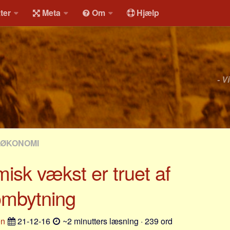
ter
Meta
Om
Hjælp
- V
 ØKONOMI
sk vækst er truet af
mbytning
en
21-12-16
~2 minutters læsning · 239 ord