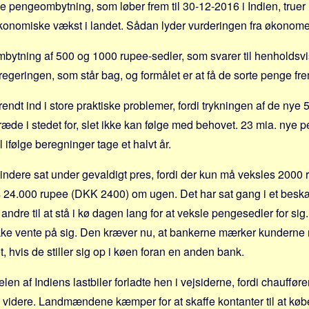
pengeombytning, som løber frem til 30-12-2016 i Indien, truer
konomiske vækst i landet. Sådan lyder vurderingen fra økonomer 
mbytning af 500 og 1000 rupee-sedler, som svarer til henhold
regeringen, som står bag, og formålet er at få de sorte penge fre
rendt ind i store praktiske problemer, fordi trykningen af de nye
træde i stedet for, slet ikke kan følge med behovet. 23 mia. nye 
l ifølge beregninger tage et halvt år.
indere sat under gevaldigt pres, fordi der kun må veksles 200
24.000 rupee (DKK 2400) om ugen. Det har sat gang i et beskæf
 andre til at stå i kø dagen lang for at veksle pengesedler for sig
kke vente på sig. Den kræver nu, at bankerne mærker kunderne 
, hvis de stiller sig op i køen foran en anden bank.
len af Indiens lastbiler forladte hen i vejsiderne, fordi chauffø
e videre. Landmændene kæmper for at skaffe kontanter til at køb