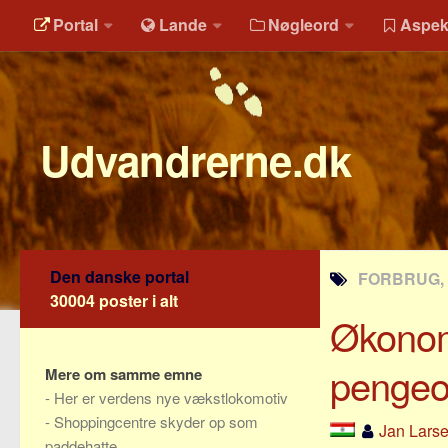
Portal
Lande
Nøgleord
Aspek
Udvandrerne.dk
Den danske portal
FORBRUG,
30004 poster i alt
Økonomi
pengeo
Mere om samme emne
-
Her er verdens nye vækstlokomotiv
-
Shoppingcentre skyder op som
Jan Lars
paddehatte