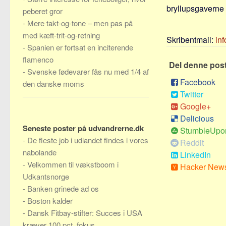
bryllupsgaverne 
peberet gror
-
Mere takt-og-tone – men pas på
med kæft-trit-og-retning
Skribentmail:
in
-
Spanien er fortsat en inciterende
flamenco
Del denne pos
-
Svenske fødevarer fås nu med 1/4 af
Facebook
den danske moms
Twitter
Google+
Delicious
Seneste poster på udvandrerne.dk
StumbleUpo
-
De fleste job i udlandet findes i vores
Reddit
nabolande
LinkedIn
-
Velkommen til vækstboom i
Hacker New
Udkantsnorge
-
Banken grinede ad os
-
Boston kalder
-
Dansk Fitbay-stifter: Succes i USA
kræver 100 pct. fokus