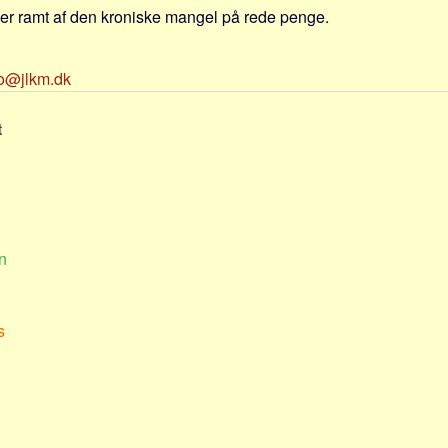
er ramt af den kroniske mangel på rede penge.
fo@jlkm.dk
t
n
s