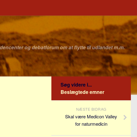
idencenter og debatforum om at flytte til udlandet m.m.
Søg videre i...
Beslægtede emner
NÆSTE BIDRAG
Skal være Medicon Valley
for naturmedicin