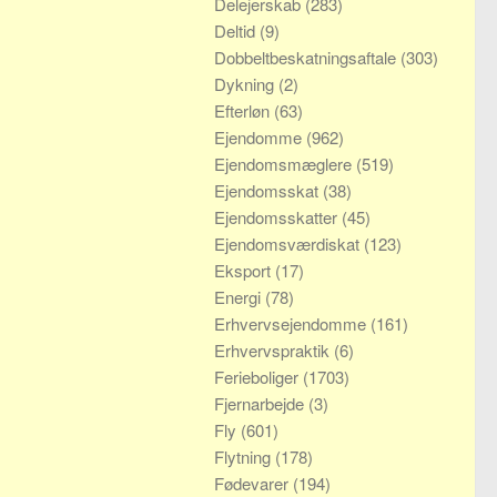
Delejerskab
(283)
Deltid
(9)
Dobbeltbeskatningsaftale
(303)
Dykning
(2)
Efterløn
(63)
Ejendomme
(962)
Ejendomsmæglere
(519)
Ejendomsskat
(38)
Ejendomsskatter
(45)
Ejendomsværdiskat
(123)
Eksport
(17)
Energi
(78)
Erhvervsejendomme
(161)
Erhvervspraktik
(6)
Ferieboliger
(1703)
Fjernarbejde
(3)
Fly
(601)
Flytning
(178)
Fødevarer
(194)