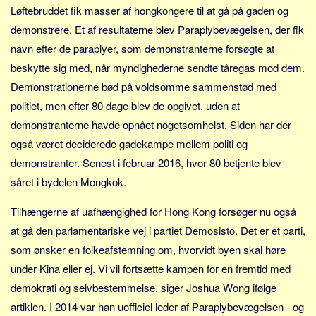
Social sikring og sundhed
Løftebruddet fik masser af hongkongere til at gå på gaden og
Transport
demonstrere. Et af resultaterne blev Paraplybevægelsen, der fik
Alle
navn efter de paraplyer, som demonstranterne forsøgte at
beskytte sig med, når myndighederne sendte tåregas mod dem.
Aspekter
Demonstrationerne bød på voldsomme sammenstød med
Køb og salg
politiet, men efter 80 dage blev de opgivet, uden at
Økonomi
demonstranterne havde opnået nogetsomhelst. Siden har der
Jura og regler
også været deciderede gadekampe mellem politi og
demonstranter. Senest i februar 2016, hvor 80 betjente blev
Skatter og afgifter
såret i bydelen Mongkok.
Statistik
Praktisk
Tilhængerne af uafhængighed for Hong Kong forsøger nu også
Alle
at gå den parlamentariske vej i partiet Demosisto. Det er et parti,
som ønsker en folkeafstemning om, hvorvidt byen skal høre
Meta
under Kina eller ej. Vi vil fortsætte kampen for en fremtid med
Dokumenttyper
demokrati og selvbestemmelse, siger Joshua Wong ifølge
Emner
artiklen. I 2014 var han uofficiel leder af Paraplybevægelsen - og