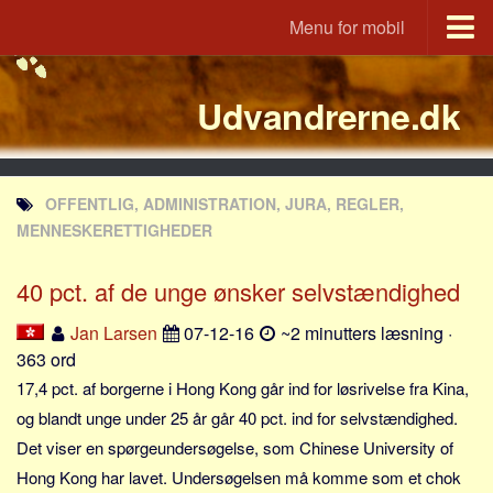
Menu for mobil
Portal
Udvandrerne.dk
Udvandrerne.dk
Utvandrerne.no
Utvandrarna.se
OFFENTLIG, ADMINISTRATION, JURA, REGLER,
Tyskland.dk
MENNESKERETTIGHEDER
England.dk
40 pct. af de unge ønsker selvstændighed
Rusland.dk
JLKM.dk
Jan Larsen
07-12-16
~2 minutters læsning ·
363 ord
Lande
17,4 pct. af borgerne i Hong Kong går ind for løsrivelse fra Kina,
Tyrkiet
og blandt unge under 25 år går 40 pct. ind for selvstændighed.
Spanien
Det viser en spørgeundersøgelse, som Chinese University of
Frankrig
Hong Kong har lavet. Undersøgelsen må komme som et chok