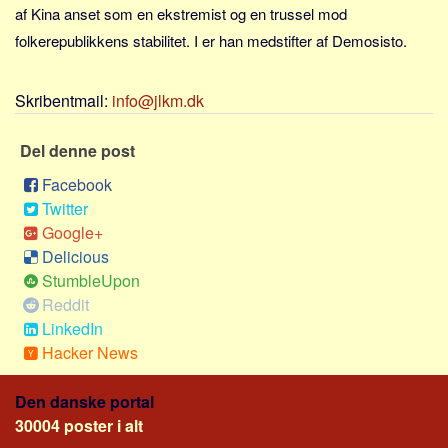
Skribenter
af Kina anset som en ekstremist og en trussel mod
folkerepublikkens stabilitet. I er han medstifter af Demosisto.
Personer
Steder
Skribentmail:
info@jlkm.dk
Kilder
Om
Del denne post
Webstedet
Facebook
Forhistorien
Twitter
Google+
Redigering
Delicious
Tekstannoncer
StumbleUpon
Bannere
Reddit
LinkedIn
Hjælp
Hacker News
Den danske portal
30004 poster i alt