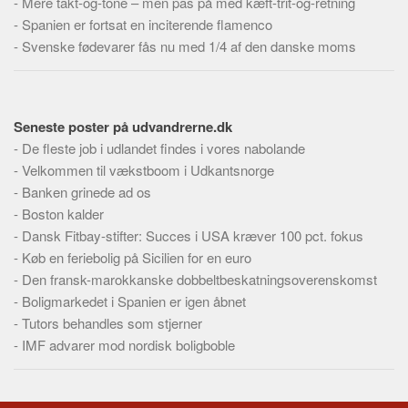
-
Mere takt-og-tone – men pas på med kæft-trit-og-retning
-
Spanien er fortsat en inciterende flamenco
-
Svenske fødevarer fås nu med 1/4 af den danske moms
Seneste poster på udvandrerne.dk
-
De fleste job i udlandet findes i vores nabolande
-
Velkommen til vækstboom i Udkantsnorge
-
Banken grinede ad os
-
Boston kalder
-
Dansk Fitbay-stifter: Succes i USA kræver 100 pct. fokus
-
Køb en feriebolig på Sicilien for en euro
-
Den fransk-marokkanske dobbeltbeskatningsoverenskomst
-
Boligmarkedet i Spanien er igen åbnet
-
Tutors behandles som stjerner
-
IMF advarer mod nordisk boligboble