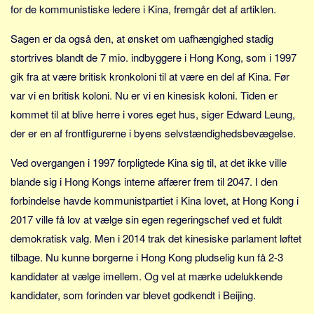
Sverige
for de kommunistiske ledere i Kina, fremgår det af artiklen.
Norge
Sagen er da også den, at ønsket om uafhængighed stadig
Thailand
stortrives blandt de 7 mio. indbyggere i Hong Kong, som i 1997
Italien
gik fra at være britisk kronkoloni til at være en del af Kina. Før
Grækenland
var vi en britisk koloni. Nu er vi en kinesisk koloni. Tiden er
kommet til at blive herre i vores eget hus, siger Edward Leung,
USA
der er en af frontfigurerne i byens selvstændighedsbevægelse.
Alle
Nøgleord
Ved overgangen i 1997 forpligtede Kina sig til, at det ikke ville
blande sig i Hong Kongs interne affærer frem til 2047. I den
Bolig
forbindelse havde kommunistpartiet i Kina lovet, at Hong Kong i
Job
2017 ville få lov at vælge sin egen regeringschef ved et fuldt
Virksomhed
demokratisk valg. Men i 2014 trak det kinesiske parlament løftet
Investering
tilbage. Nu kunne borgerne i Hong Kong pludselig kun få 2-3
Pension og opsparing
kandidater at vælge imellem. Og vel at mærke udelukkende
kandidater, som forinden var blevet godkendt i Beijing.
Forbrug