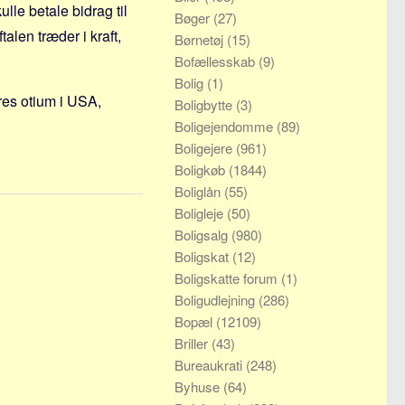
lle betale bidrag til
Bøger
(27)
alen træder i kraft,
Børnetøj
(15)
Bofællesskab
(9)
Bolig
(1)
eres otium i USA,
Boligbytte
(3)
Boligejendomme
(89)
Boligejere
(961)
Boligkøb
(1844)
Boliglån
(55)
Boligleje
(50)
Boligsalg
(980)
Boligskat
(12)
Boligskatte forum
(1)
Boligudlejning
(286)
Bopæl
(12109)
Briller
(43)
Bureaukrati
(248)
Byhuse
(64)