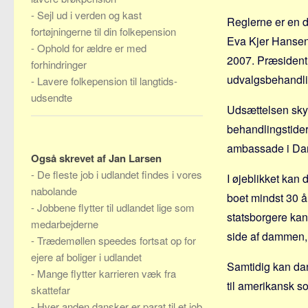
-
Sejl ud i verden og kast
Reglerne er en 
fortøjningerne til din folkepension
Eva Kjer Hansen
-
Ophold for ældre er med
2007. Præsident 
forhindringer
udvalgsbehandli
-
Lavere folkepension til langtids-
udsendte
Udsættelsen sky
behandlingstide
ambassade i Da
Også skrevet af Jan Larsen
-
De fleste job i udlandet findes i vores
I øjeblikket kan
nabolande
boet mindst 30 år
-
Jobbene flytter til udlandet lige som
statsborgere kan
medarbejderne
side af dammen, 
-
Trædemøllen speedes fortsat op for
ejere af boliger i udlandet
Samtidig kan dans
-
Mange flytter karrieren væk fra
til amerikansk so
skattefar
-
Hver anden dansker er parat til et job