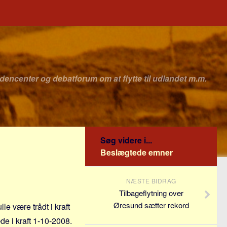
idencenter og debatforum om at flytte til udlandet m.m.
Søg videre i...
Beslægtede emner
NÆSTE BIDRAG
Tilbageflytning over
Øresund sætter rekord
le være trådt i kraft
æde i kraft 1-10-2008.