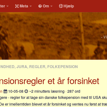
ter
Meta
Om
Hjælp
- V
UNDHED, JURA, REGLER, FOLKEPENSION
sionsregler et år forsinket
en
10-05-08
~2 minutters læsning · 287 ord
ere - regler for at tage sin danske folkepension med til USA skul
De er imellemtiden blevet et år forsinket og ventes nu først at tr