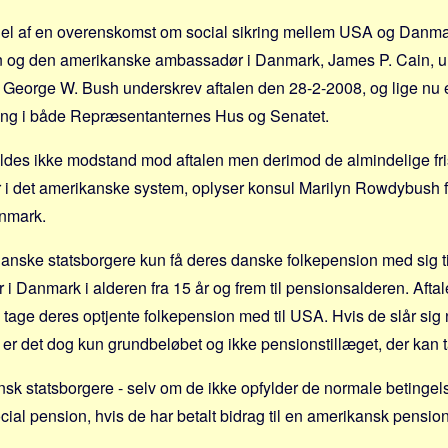
del af en overenskomst om social sikring mellem USA og Danmar
 og den amerikanske ambassadør i Danmark, James P. Cain, u
George W. Bush underskrev aftalen den 28-2-2008, og lige nu 
ng i både Repræsentanternes Hus og Senatet.
ldes ikke modstand mod aftalen men derimod de almindelige fri
r i det amerikanske system, oplyser konsul Marilyn Rowdybush 
nmark.
 danske statsborgere kun få deres danske folkepension med sig t
 i Danmark i alderen fra 15 år og frem til pensionsalderen. Afta
 tage deres optjente folkepension med til USA. Hvis de slår si
er det dog kun grundbeløbet og ikke pensionstillæget, der kan
k statsborgere - selv om de ikke opfylder de normale betingelser
cial pension, hvis de har betalt bidrag til en amerikansk pension