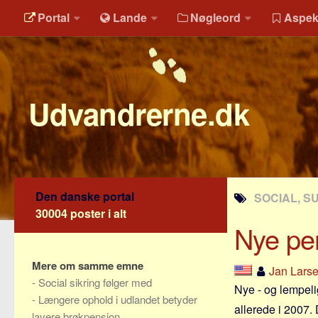
Portal
Lande
Nøgleord
Aspek
Udvandrerne.dk
Den danske portal
SOCIAL, S
30004 poster i alt
Nye pen
Mere om samme emne
Jan Lars
-
Social sikring følger med
Nye - og lempelig
-
Længere ophold i udlandet betyder
allerede i 2007. 
lavere brøkpension