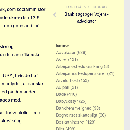
FOREGÅENDE BIDRAG
k, som socialminister
Bank sagsøger Vojens-
nderskrev den 13-6-
advokater
er den genstand for
Emner
ster og
Advokater
(636)
fra den ameriknaske
Aktier
(131)
Arbejdsløshedsforsikring
(8)
Arbejdsmarkedspensioner
(21)
il USA, hvis de har
Arveforhold
(153)
len betyder, at danske
Au pair
(31)
g ned på den anden
Både
(410)
 tages med.
Babyudstyr
(25)
Bankhemmelighed
(38)
 for ventetid - få ret
Begrænset skattepligt
(36)
sforsikring.
Beskatningsret
(128)
Biler
(498)