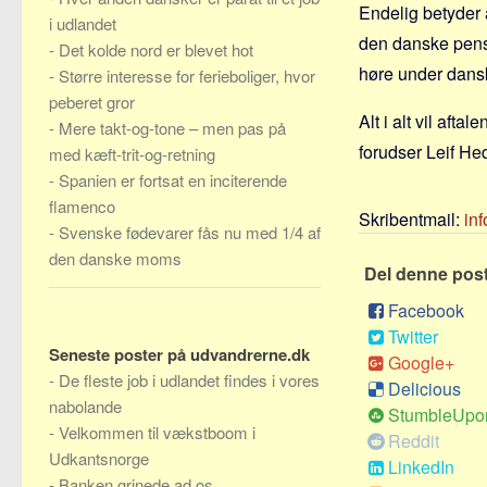
Endelig betyder a
i udlandet
den danske pensio
-
Det kolde nord er blevet hot
høre under dansk
-
Større interesse for ferieboliger, hvor
peberet gror
Alt i alt vil aft
-
Mere takt-og-tone – men pas på
forudser Leif Hed
med kæft-trit-og-retning
-
Spanien er fortsat en inciterende
flamenco
Skribentmail:
in
-
Svenske fødevarer fås nu med 1/4 af
den danske moms
Del denne pos
Facebook
Twitter
Seneste poster på udvandrerne.dk
Google+
-
De fleste job i udlandet findes i vores
Delicious
nabolande
StumbleUpo
-
Velkommen til vækstboom i
Reddit
Udkantsnorge
LinkedIn
-
Banken grinede ad os