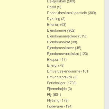
Delejerskab
(283)
Deltid
(9)
Dobbeltbeskatningsaftale
(303)
Dykning
(2)
Efterløn
(63)
Ejendomme
(962)
Ejendomsmæglere
(519)
Ejendomsskat
(38)
Ejendomsskatter
(45)
Ejendomsværdiskat
(123)
Eksport
(17)
Energi
(78)
Erhvervsejendomme
(161)
Erhvervspraktik
(6)
Ferieboliger
(1703)
Fjernarbejde
(3)
Fly
(601)
Flytning
(178)
Fødevarer
(194)