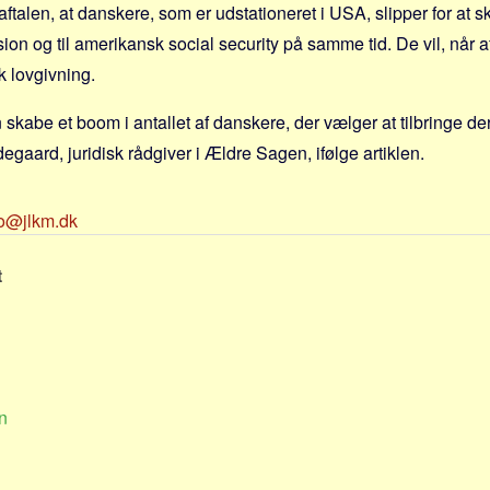
ftalen, at danskere, som er udstationeret i USA, slipper for at sku
n og til amerikansk social security på samme tid. De vil, når aft
 lovgivning.
alen skabe et boom i antallet af danskere, der vælger at tilbringe d
egaard, juridisk rådgiver i Ældre Sagen, ifølge artiklen.
fo@jlkm.dk
t
n