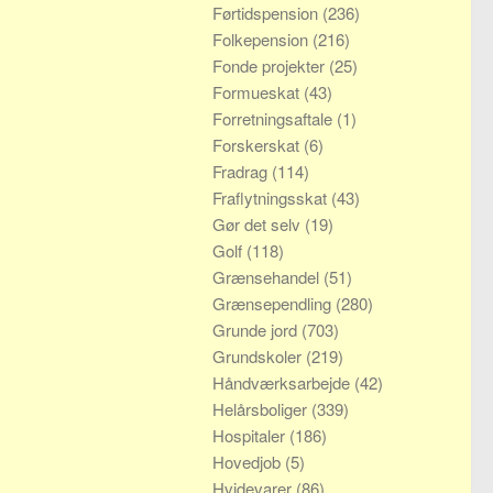
Førtidspension
(236)
Folkepension
(216)
Fonde projekter
(25)
Formueskat
(43)
Forretningsaftale
(1)
Forskerskat
(6)
Fradrag
(114)
Fraflytningsskat
(43)
Gør det selv
(19)
Golf
(118)
Grænsehandel
(51)
Grænsependling
(280)
Grunde jord
(703)
Grundskoler
(219)
Håndværksarbejde
(42)
Helårsboliger
(339)
Hospitaler
(186)
Hovedjob
(5)
Hvidevarer
(86)