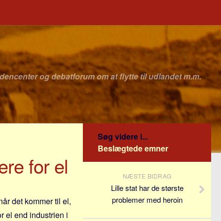
idencenter og debatforum om at flytte til udlandet m.m.
Søg videre i...
Beslægtede emner
re for el
NÆSTE BIDRAG
Lille stat har de største
problemer med heroin
år det kommer til el,
r el end industrien i