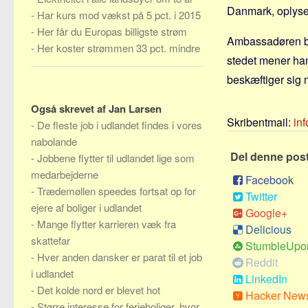
Danmark, oplyse
-
Har kurs mod vækst på 5 pct. i 2015
-
Her får du Europas billigste strøm
Ambassadøren bru
-
Her koster strømmen 33 pct. mindre
stedet mener han
beskæftiger sig 
Også skrevet af Jan Larsen
Skribentmail:
in
-
De fleste job i udlandet findes i vores
nabolande
Del denne pos
-
Jobbene flytter til udlandet lige som
medarbejderne
Facebook
-
Trædemøllen speedes fortsat op for
Twitter
ejere af boliger i udlandet
Google+
-
Mange flytter karrieren væk fra
Delicious
skattefar
StumbleUpo
-
Hver anden dansker er parat til et job
Reddit
i udlandet
LinkedIn
-
Det kolde nord er blevet hot
Hacker New
-
Større interesse for ferieboliger, hvor