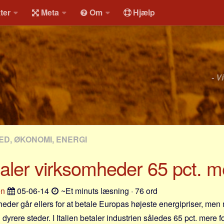
ter
Meta
Om
Hjælp
- V
D, ØKONOMI, ENERGI
aler virksomheder 65 pct. me
en
05-06-14
~Et minuts læsning · 76 ord
der går ellers for at betale Europas højeste energipriser, men n
dyrere steder. I Italien betaler industrien således 65 pct. mere fo