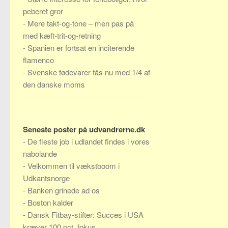
peberet gror
-
Mere takt-og-tone – men pas på
med kæft-trit-og-retning
-
Spanien er fortsat en inciterende
flamenco
-
Svenske fødevarer fås nu med 1/4 af
den danske moms
Seneste poster på udvandrerne.dk
-
De fleste job i udlandet findes i vores
nabolande
-
Velkommen til vækstboom i
Udkantsnorge
-
Banken grinede ad os
-
Boston kalder
-
Dansk Fitbay-stifter: Succes i USA
kræver 100 pct. fokus