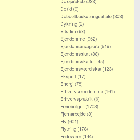
Delejerskab
(283)
Deltid
(9)
Dobbeltbeskatningsaftale
(303)
Dykning
(2)
Efterløn
(63)
Ejendomme
(962)
Ejendomsmæglere
(519)
Ejendomsskat
(38)
Ejendomsskatter
(45)
Ejendomsværdiskat
(123)
Eksport
(17)
Energi
(78)
Erhvervsejendomme
(161)
Erhvervspraktik
(6)
Ferieboliger
(1703)
Fjernarbejde
(3)
Fly
(601)
Flytning
(178)
Fødevarer
(194)