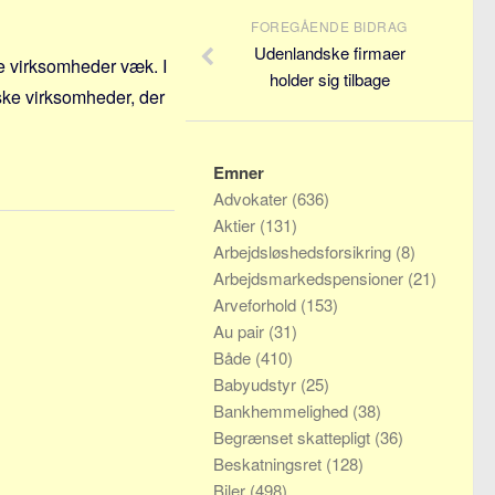
FOREGÅENDE BIDRAG
Udenlandske firmaer
e virksomheder væk. I
holder sig tilbage
ske virksomheder, der
Emner
Advokater
(636)
Aktier
(131)
Arbejdsløshedsforsikring
(8)
Arbejdsmarkedspensioner
(21)
Arveforhold
(153)
Au pair
(31)
Både
(410)
Babyudstyr
(25)
Bankhemmelighed
(38)
Begrænset skattepligt
(36)
Beskatningsret
(128)
Biler
(498)