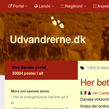
Portal
Lande
Nøgleord
Aspek
Udvandrerne.dk
Den danske portal
VIRKSOMHE
30004 poster i alt
Her bet
Mere om samme emne
Jan Lars
-
Her er energipriserne halveret på 6
Danske virksomhe
år
findes der endnu 
-
Elektricitet i alle landsbyer om to år