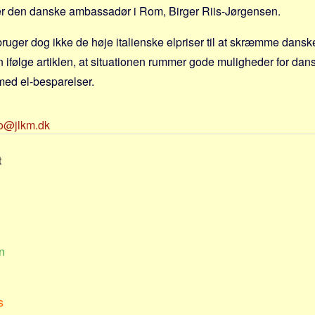
r den danske ambassadør i Rom, Birger Riis-Jørgensen.
ger dog ikke de høje italienske elpriser til at skræmme dansk
 ifølge artiklen, at situationen rummer gode muligheder for dan
med el-besparelser.
fo@jlkm.dk
t
n
s