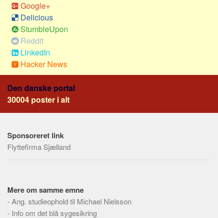
Social sikring og sundhed
Google+
Delicious
Transport
StumbleUpon
Alle
Reddit
Aspekter
LinkedIn
Hacker News
Køb og salg
Økonomi
Den danske portal
Jura og regler
30004 poster i alt
Skatter og afgifter
Statistik
Sponsoreret link
Praktisk
Flyttefirma Sjælland
Alle
Meta
Mere om samme emne
Dokumenttyper
-
Ang. studieophold til Michael Nielsson
Emner
-
Info om det blå sygesikring