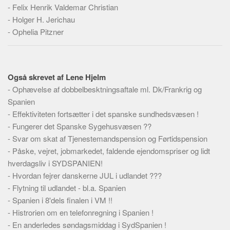
Skribenter
-
Felix Henrik Valdemar Christian
-
Holger H. Jerichau
Personer
-
Ophelia Pitzner
Steder
Kilder
Om
Også skrevet af Lene Hjelm
-
Ophævelse af dobbelbesktningsaftale ml. Dk/Frankrig og
Webstedet
Spanien
Forhistorien
-
Effektiviteten fortsætter i det spanske sundhedsvæsen !
Redigering
-
Fungerer det Spanske Sygehusvæsen ??
-
Tekstannoncer
Svar om skat af Tjenestemandspension og Førtidspension
-
Påske, vejret, jobmarkedet, faldende ejendomspriser og lidt
Bannere
hverdagsliv i SYDSPANIEN!
Hjælp
-
Hvordan fejrer danskerne JUL i udlandet ???
-
Flytning til udlandet - bl.a. Spanien
-
Spanien i 8'dels finalen i VM !!
-
Histrorien om en telefonregning i Spanien !
-
En anderledes søndagsmiddag i SydSpanien !