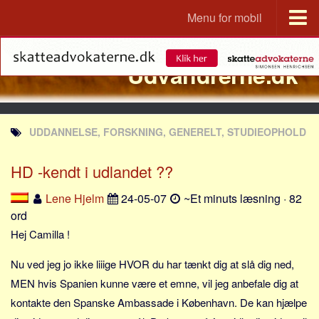
Menu for mobil
Portal
Udvandrerne.dk
Udvandrerne.dk
Utvandrerne.no
Utvandrarna.se
UDDANNELSE, FORSKNING, GENERELT, STUDIEOPHOLD
Tyskland.dk
England.dk
HD -kendt i udlandet ??
Rusland.dk
Lene Hjelm
24-05-07
~Et minuts læsning · 82
JLKM.dk
ord
Lande
Hej Camilla !
Tyrkiet
Nu ved jeg jo ikke liiige HVOR du har tænkt dig at slå dig ned,
Spanien
MEN hvis Spanien kunne være et emne, vil jeg anbefale dig at
kontakte den Spanske Ambassade i København. De kan hjælpe
Frankrig