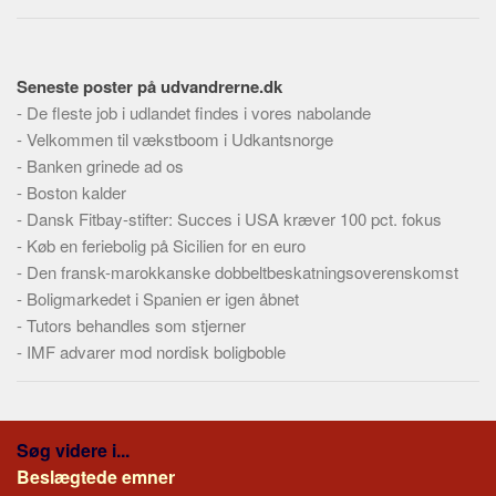
Seneste poster på udvandrerne.dk
-
De fleste job i udlandet findes i vores nabolande
-
Velkommen til vækstboom i Udkantsnorge
-
Banken grinede ad os
-
Boston kalder
-
Dansk Fitbay-stifter: Succes i USA kræver 100 pct. fokus
-
Køb en feriebolig på Sicilien for en euro
-
Den fransk-marokkanske dobbeltbeskatningsoverenskomst
-
Boligmarkedet i Spanien er igen åbnet
-
Tutors behandles som stjerner
-
IMF advarer mod nordisk boligboble
Søg videre i...
Beslægtede emner