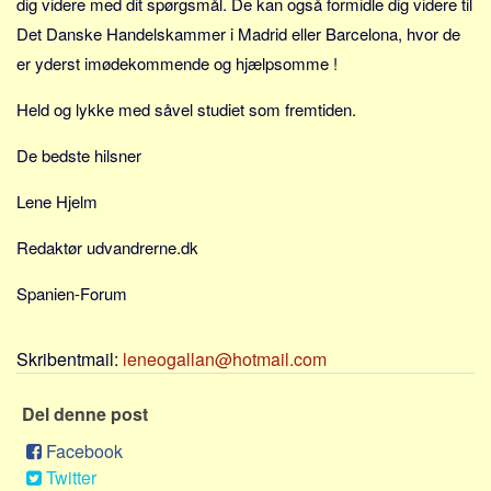
dig videre med dit spørgsmål. De kan også formidle dig videre til
Sverige
Det Danske Handelskammer i Madrid eller Barcelona, hvor de
Norge
er yderst imødekommende og hjælpsomme !
Thailand
Held og lykke med såvel studiet som fremtiden.
Italien
Grækenland
De bedste hilsner
USA
Lene Hjelm
Alle
Redaktør udvandrerne.dk
Nøgleord
Spanien-Forum
Bolig
Job
Skribentmail:
leneogallan@hotmail.com
Virksomhed
Investering
Del denne post
Pension og opsparing
Facebook
Forbrug
Twitter