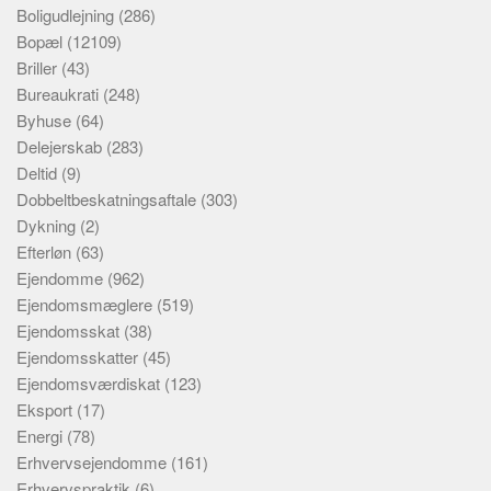
Boligudlejning
(286)
Bopæl
(12109)
Briller
(43)
Bureaukrati
(248)
Byhuse
(64)
Delejerskab
(283)
Deltid
(9)
Dobbeltbeskatningsaftale
(303)
Dykning
(2)
Efterløn
(63)
Ejendomme
(962)
Ejendomsmæglere
(519)
Ejendomsskat
(38)
Ejendomsskatter
(45)
Ejendomsværdiskat
(123)
Eksport
(17)
Energi
(78)
Erhvervsejendomme
(161)
Erhvervspraktik
(6)