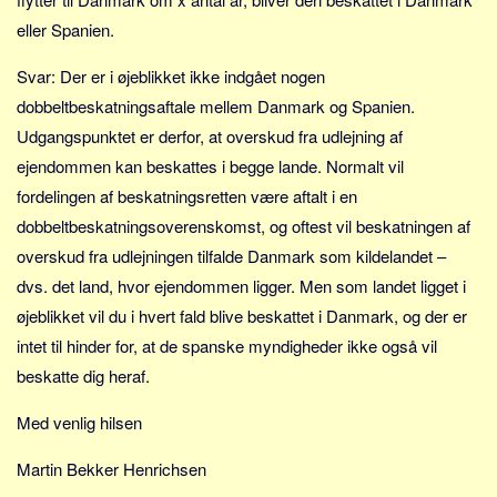
Social sikring og sundhed
eller Spanien.
Transport
Alle
Svar: Der er i øjeblikket ikke indgået nogen
dobbeltbeskatningsaftale mellem Danmark og Spanien.
Aspekter
Udgangspunktet er derfor, at overskud fra udlejning af
Køb og salg
ejendommen kan beskattes i begge lande. Normalt vil
Økonomi
fordelingen af beskatningsretten være aftalt i en
Jura og regler
dobbeltbeskatningsoverenskomst, og oftest vil beskatningen af
overskud fra udlejningen tilfalde Danmark som kildelandet –
Skatter og afgifter
dvs. det land, hvor ejendommen ligger. Men som landet ligget i
Statistik
øjeblikket vil du i hvert fald blive beskattet i Danmark, og der er
Praktisk
intet til hinder for, at de spanske myndigheder ikke også vil
Alle
beskatte dig heraf.
Meta
Med venlig hilsen
Dokumenttyper
Martin Bekker Henrichsen
Emner