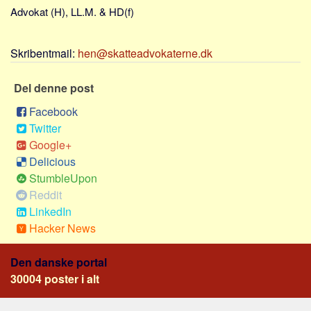
Skribenter
Advokat (H), LL.M. & HD(f)
Personer
Steder
Skribentmail:
hen@skatteadvokaterne.dk
Kilder
Del denne post
Om
Facebook
Webstedet
Twitter
Forhistorien
Google+
Delicious
Redigering
StumbleUpon
Tekstannoncer
Reddit
Bannere
LinkedIn
Hacker News
Hjælp
Den danske portal
30004 poster i alt