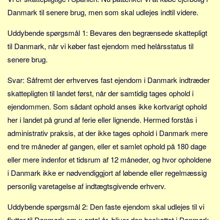
Sverige
Danmark til senere brug, men som skal udlejes indtil videre.
Norge
Uddybende spørgsmål 1: Bevares den begrænsede skattepligt
Thailand
til Danmark, når vi køber fast ejendom med helårsstatus til
Italien
senere brug.
Grækenland
Svar: Såfremt der erhverves fast ejendom i Danmark indtræder
USA
skattepligten til landet først, når der samtidig tages ophold i
Alle
ejendommen. Som sådant ophold anses ikke kortvarigt ophold
Nøgleord
her i landet på grund af ferie eller lignende. Hermed forstås i
Bolig
administrativ praksis, at der ikke tages ophold i Danmark mere
end tre måneder af gangen, eller et samlet ophold på 180 dage
Job
eller mere indenfor et tidsrum af 12 måneder, og hvor opholdene
Virksomhed
i Danmark ikke er nødvendiggjort af løbende eller regelmæssig
Investering
personlig varetagelse af indtægtsgivende erhverv.
Pension og opsparing
Uddybende spørgsmål 2: Den faste ejendom skal udlejes til vi
Forbrug
flytter til Danmark om x antal år, bliver den beskattet i Danmark