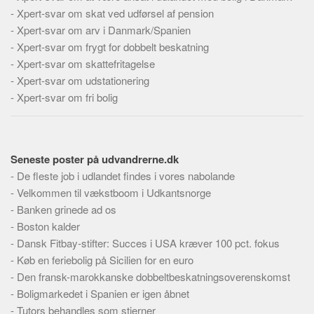
-
Xpert-svar om skat ved udførsel af pension
-
Xpert-svar om arv i Danmark/Spanien
-
Xpert-svar om frygt for dobbelt beskatning
-
Xpert-svar om skattefritagelse
-
Xpert-svar om udstationering
-
Xpert-svar om fri bolig
Seneste poster på udvandrerne.dk
-
De fleste job i udlandet findes i vores nabolande
-
Velkommen til vækstboom i Udkantsnorge
-
Banken grinede ad os
-
Boston kalder
-
Dansk Fitbay-stifter: Succes i USA kræver 100 pct. fokus
-
Køb en feriebolig på Sicilien for en euro
-
Den fransk-marokkanske dobbeltbeskatningsoverenskomst
-
Boligmarkedet i Spanien er igen åbnet
-
Tutors behandles som stjerner