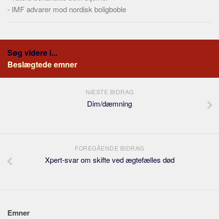
-
IMF advarer mod nordisk boligboble
Søg videre i...
Beslægtede emner
NÆSTE BIDRAG
Dim/dæmning
FOREGÅENDE BIDRAG
Xpert-svar om skifte ved ægtefælles død
Emner