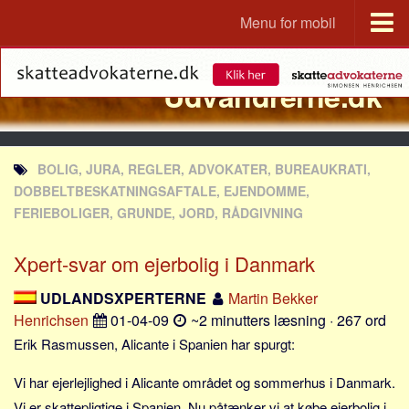
Menu for mobil
Portal
Udvandrerne.dk
Udvandrerne.dk
Utvandrerne.no
Utvandrarna.se
BOLIG, JURA, REGLER, ADVOKATER, BUREAUKRATI,
Tyskland.dk
DOBBELTBESKATNINGSAFTALE, EJENDOMME,
England.dk
FERIEBOLIGER, GRUNDE, JORD, RÅDGIVNING
Rusland.dk
Xpert-svar om ejerbolig i Danmark
JLKM.dk
UDLANDSXPERTERNE
Martin Bekker
Lande
Henrichsen
01-04-09
~2 minutters læsning · 267 ord
Tyrkiet
Erik Rasmussen, Alicante i Spanien har spurgt:
Spanien
Vi har ejerlejlighed i Alicante området og sommerhus i Danmark.
Frankrig
Vi er skattepligtige i Spanien. Nu påtænker vi at købe ejerbolig i