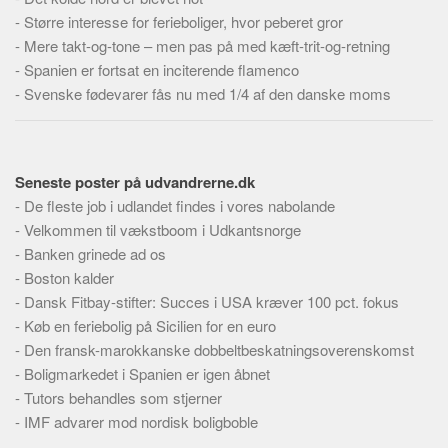
-
Større interesse for ferieboliger, hvor peberet gror
-
Mere takt-og-tone – men pas på med kæft-trit-og-retning
-
Spanien er fortsat en inciterende flamenco
-
Svenske fødevarer fås nu med 1/4 af den danske moms
Seneste poster på udvandrerne.dk
-
De fleste job i udlandet findes i vores nabolande
-
Velkommen til vækstboom i Udkantsnorge
-
Banken grinede ad os
-
Boston kalder
-
Dansk Fitbay-stifter: Succes i USA kræver 100 pct. fokus
-
Køb en feriebolig på Sicilien for en euro
-
Den fransk-marokkanske dobbeltbeskatningsoverenskomst
-
Boligmarkedet i Spanien er igen åbnet
-
Tutors behandles som stjerner
-
IMF advarer mod nordisk boligboble