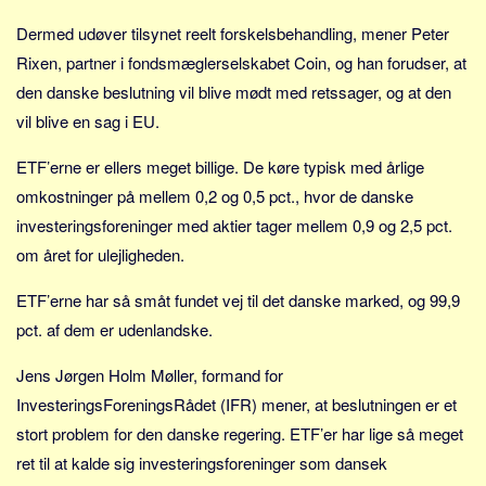
Sverige
Dermed udøver tilsynet reelt forskelsbehandling, mener Peter
Norge
Rixen, partner i fondsmæglerselskabet Coin, og han forudser, at
Thailand
den danske beslutning vil blive mødt med retssager, og at den
Italien
vil blive en sag i EU.
Grækenland
ETF’erne er ellers meget billige. De køre typisk med årlige
USA
omkostninger på mellem 0,2 og 0,5 pct., hvor de danske
Alle
investeringsforeninger med aktier tager mellem 0,9 og 2,5 pct.
Nøgleord
om året for ulejligheden.
Bolig
ETF’erne har så småt fundet vej til det danske marked, og 99,9
Job
pct. af dem er udenlandske.
Virksomhed
Jens Jørgen Holm Møller, formand for
Investering
InvesteringsForeningsRådet (IFR) mener, at beslutningen er et
Pension og opsparing
stort problem for den danske regering. ETF’er har lige så meget
Forbrug
ret til at kalde sig investeringsforeninger som dansek