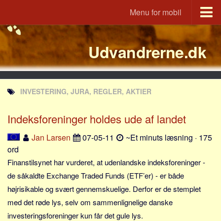
Menu for mobil
Portal
Udvandrerne.dk
Udvandrerne.dk
Utvandrerne.no
Utvandrarna.se
INVESTERING, JURA, REGLER, AKTIER
Tyskland.dk
England.dk
Indeksforeninger holdes ude af landet
Rusland.dk
Jan Larsen
07-05-11
~Et minuts læsning · 175
JLKM.dk
ord
Lande
Finanstilsynet har vurderet, at udenlandske indeksforeninger -
de såkaldte Exchange Traded Funds (ETF’er) - er både
Tyrkiet
højrisikable og svært gennemskuelige. Derfor er de stemplet
Spanien
med det røde lys, selv om sammenlignelige danske
Frankrig
investeringsforeninger kun får det gule lys.