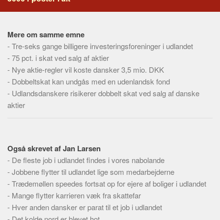
Skribenter
Personer
Mere om samme emne
Steder
-
Tre-seks gange billigere investeringsforeninger i udlandet
Kilder
-
75 pct. i skat ved salg af aktier
Om
-
Nye aktie-regler vil koste dansker 3,5 mio. DKK
-
Dobbeltskat kan undgås med en udenlandsk fond
Webstedet
-
Udlandsdanskere risikerer dobbelt skat ved salg af danske
Forhistorien
aktier
Redigering
Tekstannoncer
Bannere
Også skrevet af Jan Larsen
-
De fleste job i udlandet findes i vores nabolande
Hjælp
-
Jobbene flytter til udlandet lige som medarbejderne
-
Trædemøllen speedes fortsat op for ejere af boliger i udlandet
-
Mange flytter karrieren væk fra skattefar
-
Hver anden dansker er parat til et job i udlandet
-
Det kolde nord er blevet hot