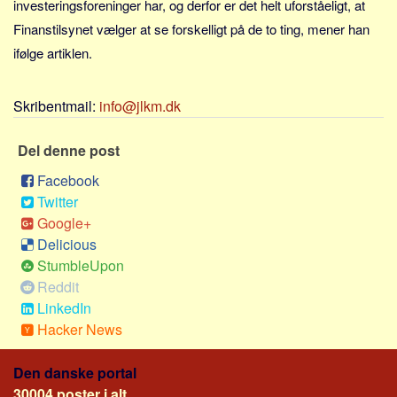
investeringsforeninger har, og derfor er det helt uforståeligt, at
Social sikring og sundhed
Finanstilsynet vælger at se forskelligt på de to ting, mener han
Transport
ifølge artiklen.
Alle
Aspekter
Skribentmail:
info@jlkm.dk
Køb og salg
Del denne post
Økonomi
Jura og regler
Facebook
Twitter
Skatter og afgifter
Google+
Statistik
Delicious
Praktisk
StumbleUpon
Reddit
Alle
LinkedIn
Meta
Hacker News
Dokumenttyper
Den danske portal
Emner
30004 poster i alt