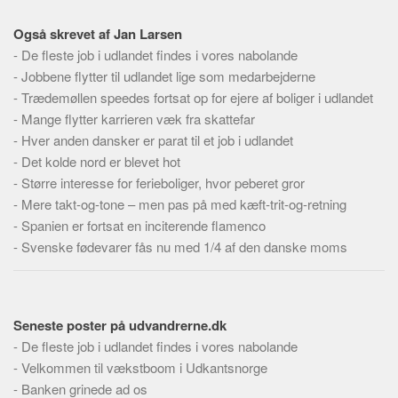
Skribenter
Også skrevet af Jan Larsen
Personer
-
De fleste job i udlandet findes i vores nabolande
Steder
-
Jobbene flytter til udlandet lige som medarbejderne
Kilder
-
Trædemøllen speedes fortsat op for ejere af boliger i udlandet
-
Mange flytter karrieren væk fra skattefar
Om
-
Hver anden dansker er parat til et job i udlandet
Webstedet
-
Det kolde nord er blevet hot
-
Større interesse for ferieboliger, hvor peberet gror
Forhistorien
-
Mere takt-og-tone – men pas på med kæft-trit-og-retning
Redigering
-
Spanien er fortsat en inciterende flamenco
Tekstannoncer
-
Svenske fødevarer fås nu med 1/4 af den danske moms
Bannere
Hjælp
Seneste poster på udvandrerne.dk
-
De fleste job i udlandet findes i vores nabolande
-
Velkommen til vækstboom i Udkantsnorge
-
Banken grinede ad os