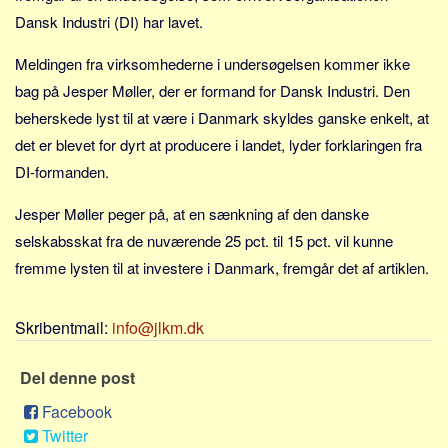
Sverige
Dansk Industri (DI) har lavet.
Norge
Meldingen fra virksomhederne i undersøgelsen kommer ikke
Thailand
bag på Jesper Møller, der er formand for Dansk Industri. Den
Italien
beherskede lyst til at være i Danmark skyldes ganske enkelt, at
Grækenland
det er blevet for dyrt at producere i landet, lyder forklaringen fra
USA
DI-formanden.
Alle
Jesper Møller peger på, at en sænkning af den danske
Nøgleord
selskabsskat fra de nuværende 25 pct. til 15 pct. vil kunne
fremme lysten til at investere i Danmark, fremgår det af artiklen.
Bolig
Job
Skribentmail:
info@jlkm.dk
Virksomhed
Investering
Del denne post
Pension og opsparing
Facebook
Forbrug
Twitter