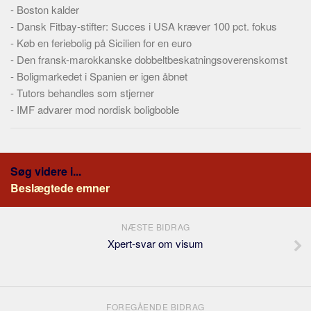
-
Boston kalder
-
Dansk Fitbay-stifter: Succes i USA kræver 100 pct. fokus
-
Køb en feriebolig på Sicilien for en euro
-
Den fransk-marokkanske dobbeltbeskatningsoverenskomst
-
Boligmarkedet i Spanien er igen åbnet
-
Tutors behandles som stjerner
-
IMF advarer mod nordisk boligboble
Søg videre i...
Beslægtede emner
NÆSTE BIDRAG
Xpert-svar om visum
FOREGÅENDE BIDRAG