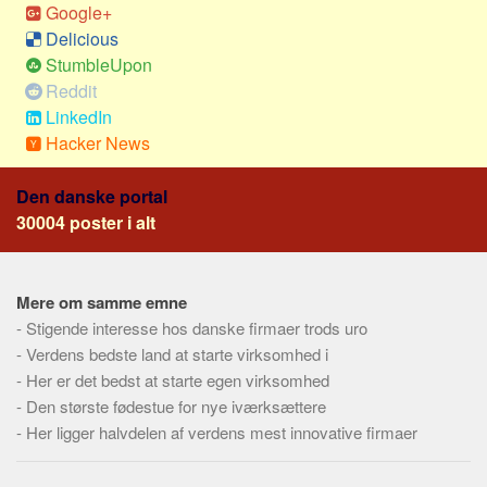
Social sikring og sundhed
Google+
Delicious
Transport
StumbleUpon
Alle
Reddit
Aspekter
LinkedIn
Hacker News
Køb og salg
Økonomi
Den danske portal
Jura og regler
30004 poster i alt
Skatter og afgifter
Statistik
Mere om samme emne
Praktisk
-
Stigende interesse hos danske firmaer trods uro
-
Alle
Verdens bedste land at starte virksomhed i
-
Her er det bedst at starte egen virksomhed
Meta
-
Den største fødestue for nye iværksættere
-
Dokumenttyper
Her ligger halvdelen af verdens mest innovative firmaer
Emner