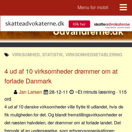
Menu for mobil
Portal
Udvandrerne.dk
Udvandrerne.dk
Utvandrerne.no
Utvandrarna.se
VIRKSOMHED, STATISTIK, VIRKSOMHEDSETABLERING
Tyskland.dk
England.dk
4 ud af 10 virksomheder drømmer om at
Rusland.dk
forlade Danmark
JLKM.dk
Jan Larsen
28-12-11
~Et minuts læsning · 115
Lande
ord
4 ud af 10 danske virksomheder ville flytte til udlandet, hvis de
Tyrkiet
fik muligheden for det. Og blandt fremstillingsvirksomheder er
Spanien
det næsten halvdelen, der drømmer om at forlade landet. Det
Frankrig
fremgår af en undersøgelse, som erhvervsorganisationen