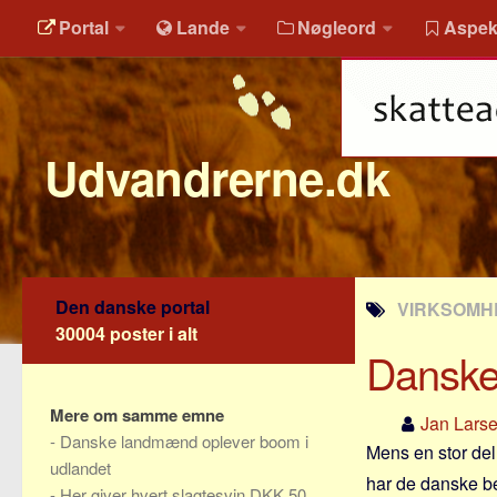
Portal
Lande
Nøgleord
Aspek
Udvandrerne.dk
Den danske portal
VIRKSOMHE
30004 poster i alt
Danske
Mere om samme emne
Jan Lars
-
Danske landmænd oplever boom i
Mens en stor del
udlandet
har de danske bed
-
Her giver hvert slagtesvin DKK 50