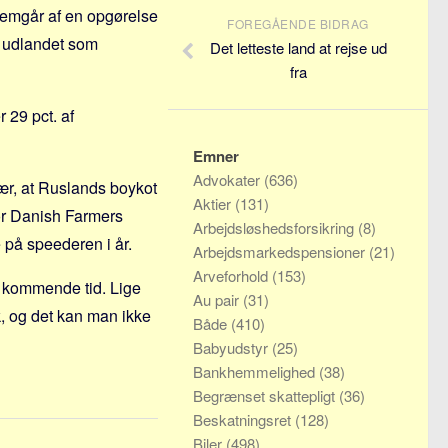
fremgår af en opgørelse
FOREGÅENDE BIDRAG
i udlandet som
Det letteste land at rejse ud
fra
 29 pct. af
Emner
Advokater
(636)
ær, at Ruslands boykot
Aktier
(131)
for Danish Farmers
Arbejdsløshedsforsikring
(8)
 på speederen i år.
Arbejdsmarkedspensioner
(21)
Arveforhold
(153)
en kommende tid. Lige
Au pair
(31)
k, og det kan man ikke
Både
(410)
Babyudstyr
(25)
Bankhemmelighed
(38)
Begrænset skattepligt
(36)
Beskatningsret
(128)
Biler
(498)