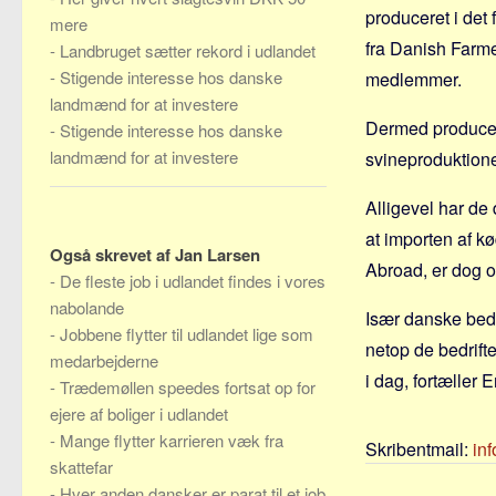
produceret i det
mere
fra Danish Farme
-
Landbruget sætter rekord i udlandet
-
Stigende interesse hos danske
medlemmer.
landmænd for at investere
Dermed producere
-
Stigende interesse hos danske
landmænd for at investere
svineproduktion
Alligevel har d
at importen af kø
Også skrevet af Jan Larsen
Abroad, er dog o
-
De fleste job i udlandet findes i vores
nabolande
Især danske bedr
-
Jobbene flytter til udlandet lige som
netop de bedrift
medarbejderne
i dag, fortæller E
-
Trædemøllen speedes fortsat op for
ejere af boliger i udlandet
-
Mange flytter karrieren væk fra
Skribentmail:
in
skattefar
-
Hver anden dansker er parat til et job