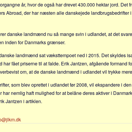
 forgangne år, hvor de også har drevet 430.000 hektar jord. Det 
rs Abroad, der har næsten alle danskejede landbrugsbedrifter 
r danske landmænd nu så mange svin i udlandet, at det svarer
en inden for Danmarks grænser.
e danske landmænd sat væksttempoet ned i 2015. Det skyldes is
d har fået priserne til at falde. Erik Jantzen, afgående formand 
verbevist om, at de danske landmænd i udlandet vil trykke mere
ifter, som blev oprettet i udlandet før 2008, vil ekspandere i d
er har nemlig haft mulighed for at belåne deres aktiver i Danmar
rik Jantzen i artiklen.
fo@jlkm.dk