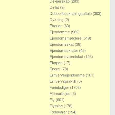
Delejerskab
(283)
Deltid
(9)
Dobbeltbeskatningsaftale
(303)
Dykning
(2)
Efterløn
(63)
Ejendomme
(962)
Ejendomsmæglere
(519)
Ejendomsskat
(38)
Ejendomsskatter
(45)
Ejendomsværdiskat
(123)
Eksport
(17)
Energi
(78)
Erhvervsejendomme
(161)
Erhvervspraktik
(6)
Ferieboliger
(1703)
Fjernarbejde
(3)
Fly
(601)
Flytning
(178)
Fødevarer
(194)