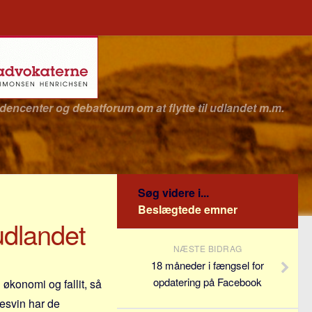
idencenter og debatforum om at flytte til udlandet m.m.
Søg videre i...
Beslægtede emner
udlandet
NÆSTE BIDRAG
18 måneder i fængsel for
opdatering på Facebook
økonomi og fallit, så
tesvin har de