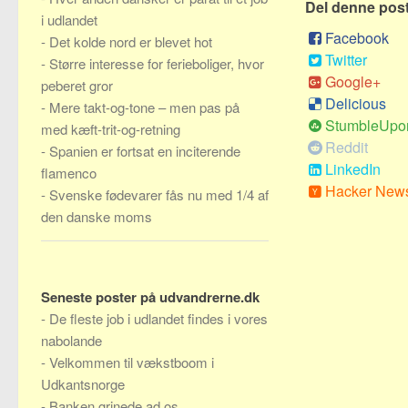
Del denne pos
i udlandet
Facebook
-
Det kolde nord er blevet hot
Twitter
-
Større interesse for ferieboliger, hvor
Google+
peberet gror
Delicious
-
Mere takt-og-tone – men pas på
StumbleUpo
med kæft-trit-og-retning
Reddit
-
Spanien er fortsat en inciterende
LinkedIn
flamenco
Hacker New
-
Svenske fødevarer fås nu med 1/4 af
den danske moms
Seneste poster på udvandrerne.dk
-
De fleste job i udlandet findes i vores
nabolande
-
Velkommen til vækstboom i
Udkantsnorge
-
Banken grinede ad os