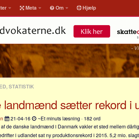
ter
Meta
Om
Hjælp
- V
D, STATISTIK
 landmænd sætter rekord i 
en
21-04-16
~Et minuts læsning · 182 ord
 af de danske landmænd i Danmark vakler et sted mellem dårlig 
rifter i udlandet sat ny produktionsrekord i 2015. 5,2 mio. slag