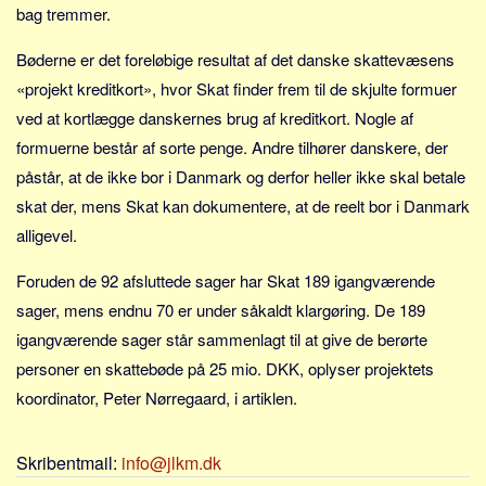
Sverige
bag tremmer.
Norge
Bøderne er det foreløbige resultat af det danske skattevæsens
Thailand
«projekt kreditkort», hvor Skat finder frem til de skjulte formuer
Italien
ved at kortlægge danskernes brug af kreditkort. Nogle af
Grækenland
formuerne består af sorte penge. Andre tilhører danskere, der
påstår, at de ikke bor i Danmark og derfor heller ikke skal betale
USA
skat der, mens Skat kan dokumentere, at de reelt bor i Danmark
Alle
alligevel.
Nøgleord
Foruden de 92 afsluttede sager har Skat 189 igangværende
Bolig
sager, mens endnu 70 er under såkaldt klargøring. De 189
Job
igangværende sager står sammenlagt til at give de berørte
Virksomhed
personer en skattebøde på 25 mio. DKK, oplyser projektets
Investering
koordinator, Peter Nørregaard, i artiklen.
Pension og opsparing
Forbrug
Skribentmail:
info@jlkm.dk