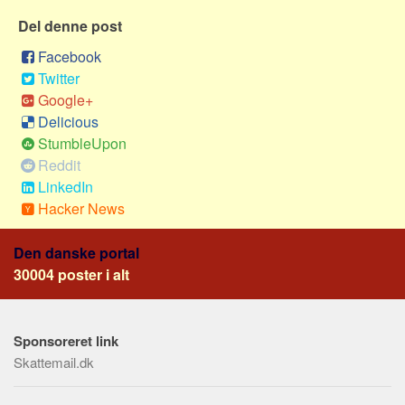
Social sikring og sundhed
Del denne post
Transport
Facebook
Alle
Twitter
Aspekter
Google+
Delicious
Køb og salg
StumbleUpon
Økonomi
Reddit
Jura og regler
LinkedIn
Hacker News
Skatter og afgifter
Statistik
Den danske portal
Praktisk
30004 poster i alt
Alle
Meta
Sponsoreret link
Dokumenttyper
Skattemail.dk
Emner