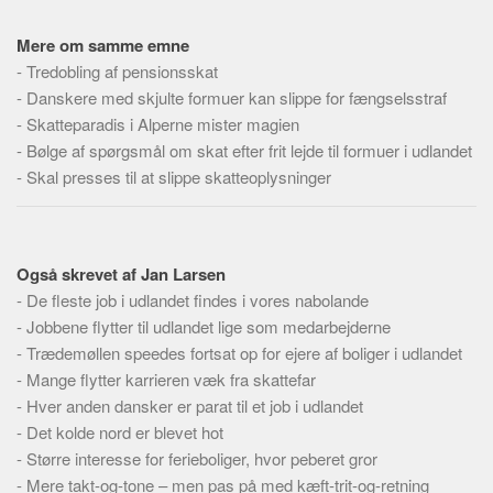
Skribenter
Mere om samme emne
Personer
-
Tredobling af pensionsskat
Steder
-
Danskere med skjulte formuer kan slippe for fængselsstraf
Kilder
-
Skatteparadis i Alperne mister magien
-
Bølge af spørgsmål om skat efter frit lejde til formuer i udlandet
Om
-
Skal presses til at slippe skatteoplysninger
Webstedet
Forhistorien
Redigering
Også skrevet af Jan Larsen
Tekstannoncer
-
De fleste job i udlandet findes i vores nabolande
-
Jobbene flytter til udlandet lige som medarbejderne
Bannere
-
Trædemøllen speedes fortsat op for ejere af boliger i udlandet
Hjælp
-
Mange flytter karrieren væk fra skattefar
-
Hver anden dansker er parat til et job i udlandet
-
Det kolde nord er blevet hot
-
Større interesse for ferieboliger, hvor peberet gror
-
Mere takt-og-tone – men pas på med kæft-trit-og-retning