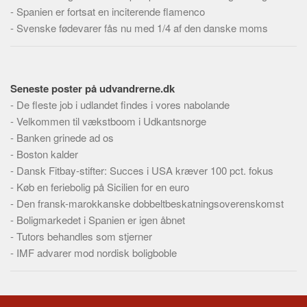
-
Spanien er fortsat en inciterende flamenco
-
Svenske fødevarer fås nu med 1/4 af den danske moms
Seneste poster på udvandrerne.dk
-
De fleste job i udlandet findes i vores nabolande
-
Velkommen til vækstboom i Udkantsnorge
-
Banken grinede ad os
-
Boston kalder
-
Dansk Fitbay-stifter: Succes i USA kræver 100 pct. fokus
-
Køb en feriebolig på Sicilien for en euro
-
Den fransk-marokkanske dobbeltbeskatningsoverenskomst
-
Boligmarkedet i Spanien er igen åbnet
-
Tutors behandles som stjerner
-
IMF advarer mod nordisk boligboble