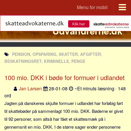
Menu for mobil
Portal
Udvandrerne.dk
Udvandrerne.dk
Utvandrerne.no
Utvandrarna.se
PENSION, OPSPARING, SKATTER, AFGIFTER,
Tyskland.dk
BESKATNINGSRET, KRIMINELLE, PENGE
England.dk
100 mio. DKK i bøde for formuer i udlandet
Rusland.dk
JLKM.dk
Jan Larsen
28-01-08
~Et minuts læsning · 148
ord
Lande
Jagten på danskeres skjulte formuer i udlandet har forløbig ført
Tyrkiet
til skattebøder på sammenlagt 100 mio. DKK. Bøderne er givet
Spanien
til 92 personer, som altså har fået et skattesmæk på i
Frankrig
gennemsnit en mio. DKK. I de større sager ender personerne