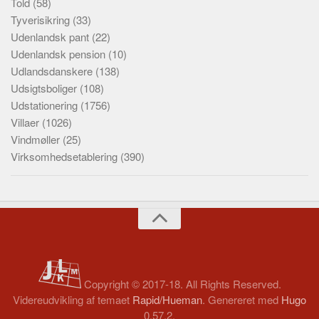
Told
(58)
Tyverisikring
(33)
Udenlandsk pant
(22)
Udenlandsk pension
(10)
Udlandsdanskere
(138)
Udsigtsboliger
(108)
Udstationering
(1756)
Villaer
(1026)
Vindmøller
(25)
Virksomhedsetablering
(390)
Copyright © 2017-18. All Rights Reserved.
Videreudvikling af temaet
Rapid/Hueman
. Genereret med
Hugo
0.57.2.