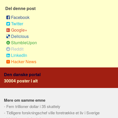
Social sikring og sundhed
Del denne post
Transport
Facebook
Alle
Twitter
Aspekter
Google+
Delicious
Køb og salg
StumbleUpon
Økonomi
Reddit
Jura og regler
LinkedIn
Skatter og afgifter
Hacker News
Statistik
Den danske portal
Praktisk
30004 poster i alt
Alle
Meta
Mere om samme emne
Dokumenttyper
-
Fem trillioner dollar i 35 skattely
-
Tidligere forskningschef ville foretrække et liv i Sverige
Emner