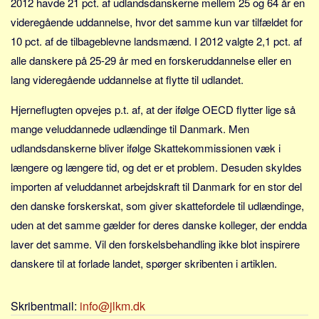
2012 havde 21 pct. af udlandsdanskerne mellem 25 og 64 år en
Sverige
videregående uddannelse, hvor det samme kun var tilfældet for
Norge
10 pct. af de tilbageblevne landsmænd. I 2012 valgte 2,1 pct. af
Thailand
alle danskere på 25-29 år med en forskeruddannelse eller en
Italien
lang videregående uddannelse at flytte til udlandet.
Grækenland
Hjerneflugten opvejes p.t. af, at der ifølge OECD flytter lige så
USA
mange veluddannede udlændinge til Danmark. Men
Alle
udlandsdanskerne bliver ifølge Skattekommissionen væk i
Nøgleord
længere og længere tid, og det er et problem. Desuden skyldes
importen af veluddannet arbejdskraft til Danmark for en stor del
Bolig
den danske forskerskat, som giver skattefordele til udlændinge,
Job
uden at det samme gælder for deres danske kolleger, der endda
Virksomhed
laver det samme. Vil den forskelsbehandling ikke blot inspirere
Investering
danskere til at forlade landet, spørger skribenten i artiklen.
Pension og opsparing
Forbrug
Skribentmail:
info@jlkm.dk