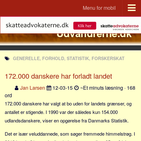
Menu for mobil
Portal
Udvandrerne.dk
Udvandrerne.dk
Utvandrerne.no
Utvandrarna.se
GENERELLE, FORHOLD, STATISTIK, FORSKERSKAT
Tyskland.dk
England.dk
172.000 danskere har forladt landet
Rusland.dk
Jan Larsen
12-03-15
~Et minuts læsning · 168
JLKM.dk
ord
Lande
172.000 danskere har valgt at bo uden for landets grænser, og
antallet er stigende. I 1990 var der således kun 154.000
Tyrkiet
udlandsdanskere, viser en opgørelse fra Danmarks Statistik.
Spanien
Det er især veluddannede, som søger fremmede himmelstrøg. I
Frankrig