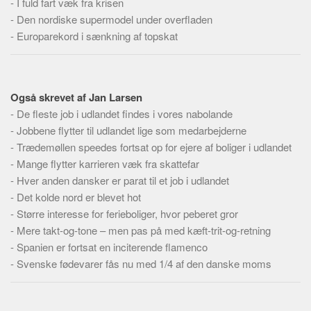
-
I fuld fart væk fra krisen
Skribenter
-
Den nordiske supermodel under overfladen
Personer
-
Europarekord i sænkning af topskat
Steder
Kilder
Om
Også skrevet af Jan Larsen
-
De fleste job i udlandet findes i vores nabolande
Webstedet
-
Jobbene flytter til udlandet lige som medarbejderne
Forhistorien
-
Trædemøllen speedes fortsat op for ejere af boliger i udlandet
-
Mange flytter karrieren væk fra skattefar
Redigering
-
Hver anden dansker er parat til et job i udlandet
Tekstannoncer
-
Det kolde nord er blevet hot
Bannere
-
Større interesse for ferieboliger, hvor peberet gror
-
Mere takt-og-tone – men pas på med kæft-trit-og-retning
Hjælp
-
Spanien er fortsat en inciterende flamenco
-
Svenske fødevarer fås nu med 1/4 af den danske moms