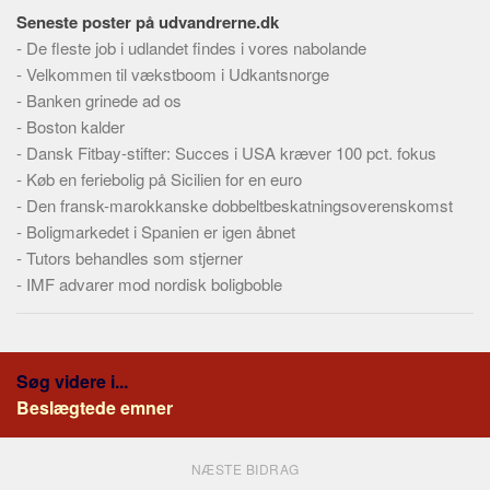
Seneste poster på udvandrerne.dk
-
De fleste job i udlandet findes i vores nabolande
-
Velkommen til vækstboom i Udkantsnorge
-
Banken grinede ad os
-
Boston kalder
-
Dansk Fitbay-stifter: Succes i USA kræver 100 pct. fokus
-
Køb en feriebolig på Sicilien for en euro
-
Den fransk-marokkanske dobbeltbeskatningsoverenskomst
-
Boligmarkedet i Spanien er igen åbnet
-
Tutors behandles som stjerner
-
IMF advarer mod nordisk boligboble
Søg videre i...
Beslægtede emner
NÆSTE BIDRAG