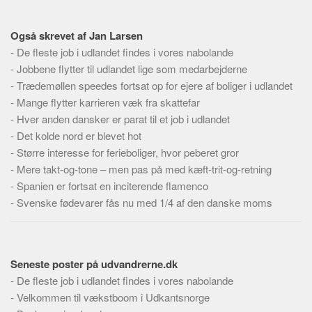
Skribenter
Personer
Også skrevet af Jan Larsen
Steder
-
De fleste job i udlandet findes i vores nabolande
-
Jobbene flytter til udlandet lige som medarbejderne
Kilder
-
Trædemøllen speedes fortsat op for ejere af boliger i udlandet
Om
-
Mange flytter karrieren væk fra skattefar
-
Hver anden dansker er parat til et job i udlandet
Webstedet
-
Det kolde nord er blevet hot
Forhistorien
-
Større interesse for ferieboliger, hvor peberet gror
Redigering
-
Mere takt-og-tone – men pas på med kæft-trit-og-retning
-
Spanien er fortsat en inciterende flamenco
Tekstannoncer
-
Svenske fødevarer fås nu med 1/4 af den danske moms
Bannere
Hjælp
Seneste poster på udvandrerne.dk
-
De fleste job i udlandet findes i vores nabolande
-
Velkommen til vækstboom i Udkantsnorge