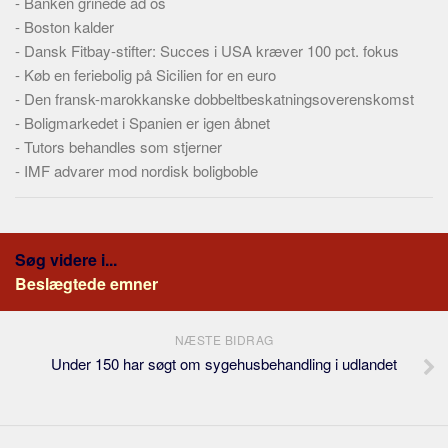
-
Banken grinede ad os
-
Boston kalder
-
Dansk Fitbay-stifter: Succes i USA kræver 100 pct. fokus
-
Køb en feriebolig på Sicilien for en euro
-
Den fransk-marokkanske dobbeltbeskatningsoverenskomst
-
Boligmarkedet i Spanien er igen åbnet
-
Tutors behandles som stjerner
-
IMF advarer mod nordisk boligboble
Søg videre i...
Beslægtede emner
NÆSTE BIDRAG
Under 150 har søgt om sygehusbehandling i udlandet