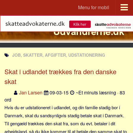
Menu for mobil
Portal
Udvandrerne.dk
Udvandrerne.dk
Utvandrerne.no
Utvandrarna.se
JOB, SKATTER, AFGIFTER, UDSTATIONERING
Tyskland.dk
England.dk
Skat i udlandet trækkes fra den danske
Rusland.dk
skat
JLKM.dk
Jan Larsen
09-03-15
~Et minuts læsning · 83
Lande
ord
Hvis du er udstationeret i udlandet, og din familie stadig bor i
Tyrkiet
Danmark, skal du sandsynligvis stadig betale skat i Danmark.
Spanien
Til gengæld trækkes den skat fra, som du evt. betaler i dit
Frankrig
arbejdsland, så du ikke kommer til at betale den samme skat to