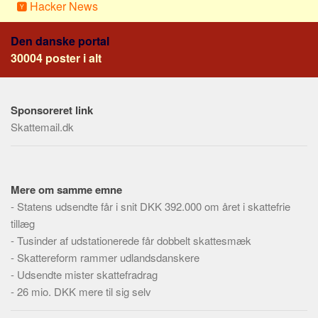
Social sikring og sundhed
Hacker News
Transport
Den danske portal
Alle
30004 poster i alt
Aspekter
Køb og salg
Sponsoreret link
Økonomi
Skattemail.dk
Jura og regler
Skatter og afgifter
Statistik
Mere om samme emne
-
Statens udsendte får i snit DKK 392.000 om året i skattefrie
Praktisk
tillæg
Alle
-
Tusinder af udstationerede får dobbelt skattesmæk
Meta
-
Skattereform rammer udlandsdanskere
-
Udsendte mister skattefradrag
Dokumenttyper
-
26 mio. DKK mere til sig selv
Emner