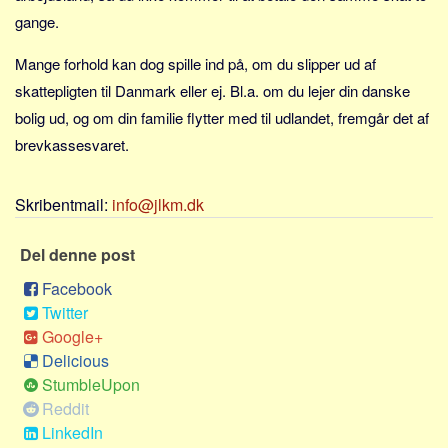
Sverige
gange.
Norge
Mange forhold kan dog spille ind på, om du slipper ud af
Thailand
skattepligten til Danmark eller ej. Bl.a. om du lejer din danske
Italien
bolig ud, og om din familie flytter med til udlandet, fremgår det af
Grækenland
brevkassesvaret.
USA
Alle
Skribentmail:
info@jlkm.dk
Nøgleord
Del denne post
Bolig
Facebook
Job
Twitter
Virksomhed
Google+
Delicious
Investering
StumbleUpon
Pension og opsparing
Reddit
Forbrug
LinkedIn