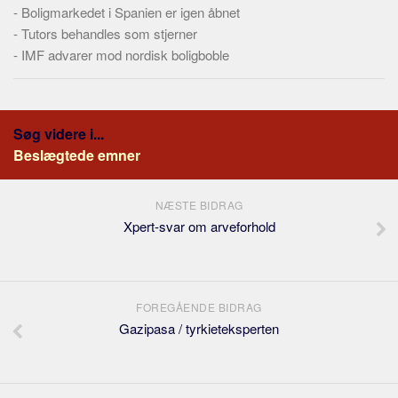
-
Boligmarkedet i Spanien er igen åbnet
-
Tutors behandles som stjerner
-
IMF advarer mod nordisk boligboble
Søg videre i...
Beslægtede emner
NÆSTE BIDRAG
Xpert-svar om arveforhold
FOREGÅENDE BIDRAG
Gazipasa / tyrkieteksperten