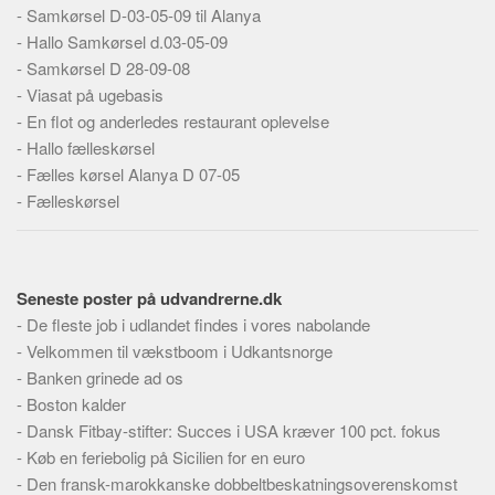
Skribenter
-
Samkørsel D-03-05-09 til Alanya
-
Hallo Samkørsel d.03-05-09
Personer
-
Samkørsel D 28-09-08
Steder
-
Viasat på ugebasis
Kilder
-
En flot og anderledes restaurant oplevelse
-
Hallo fælleskørsel
Om
-
Fælles kørsel Alanya D 07-05
Webstedet
-
Fælleskørsel
Forhistorien
Redigering
Seneste poster på udvandrerne.dk
Tekstannoncer
-
De fleste job i udlandet findes i vores nabolande
Bannere
-
Velkommen til vækstboom i Udkantsnorge
Hjælp
-
Banken grinede ad os
-
Boston kalder
-
Dansk Fitbay-stifter: Succes i USA kræver 100 pct. fokus
-
Køb en feriebolig på Sicilien for en euro
-
Den fransk-marokkanske dobbeltbeskatningsoverenskomst