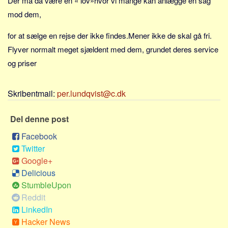
Der må da være en « lov»hvor vi mange kan anlægge en sag
Sverige
mod dem,
Norge
for at sælge en rejse der ikke findes.Mener ikke de skal gå fri.
Thailand
Flyver normalt meget sjældent med dem, grundet deres service
Italien
og priser
Grækenland
USA
Skribentmail:
per.lundqvist@c.dk
Alle
Nøgleord
Del denne post
Facebook
Bolig
Twitter
Job
Google+
Virksomhed
Delicious
Investering
StumbleUpon
Reddit
Pension og opsparing
LinkedIn
Forbrug
Hacker News