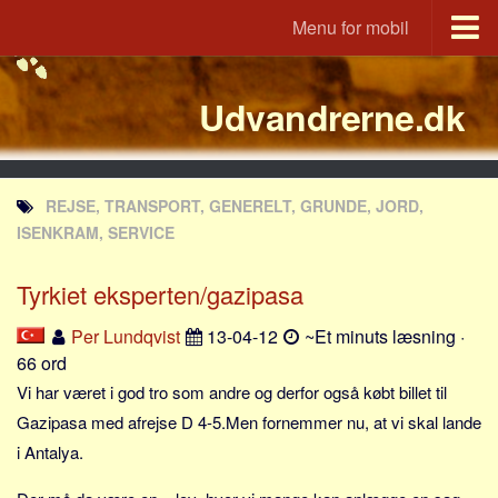
Menu for mobil
Portal
Udvandrerne.dk
Udvandrerne.dk
Utvandrerne.no
Utvandrarna.se
REJSE, TRANSPORT, GENERELT, GRUNDE, JORD,
Tyskland.dk
ISENKRAM, SERVICE
England.dk
Tyrkiet eksperten/gazipasa
Rusland.dk
JLKM.dk
Per Lundqvist
13-04-12
~Et minuts læsning ·
66 ord
Lande
Vi har været i god tro som andre og derfor også købt billet til
Tyrkiet
Gazipasa med afrejse D 4-5.Men fornemmer nu, at vi skal lande
Spanien
i Antalya.
Frankrig