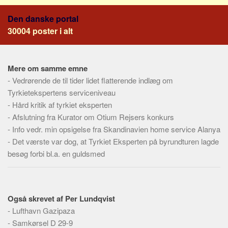
Social sikring og sundhed
Den danske portal
Transport
30004 poster i alt
Alle
Aspekter
Mere om samme emne
Køb og salg
-
Vedrørende de til tider lidet flatterende indlæg om
Økonomi
Tyrkietekspertens serviceniveau
Jura og regler
-
Hård kritik af tyrkiet eksperten
-
Afslutning fra Kurator om Otium Rejsers konkurs
Skatter og afgifter
-
Info vedr. min opsigelse fra Skandinavien home service Alanya
Statistik
-
Det værste var dog, at Tyrkiet Eksperten på byrundturen lagde
Praktisk
besøg forbi bl.a. en guldsmed
Alle
Meta
Også skrevet af Per Lundqvist
Dokumenttyper
-
Lufthavn Gazipaza
Emner
-
Samkørsel D 29-9