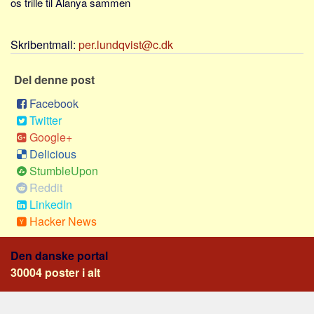
os trille til Alanya sammen
Sverige
Norge
Skribentmail:
per.lundqvist@c.dk
Thailand
Italien
Del denne post
Grækenland
Facebook
USA
Twitter
Google+
Alle
Delicious
Nøgleord
StumbleUpon
Reddit
Bolig
LinkedIn
Job
Hacker News
Virksomhed
Investering
Den danske portal
30004 poster i alt
Pension og opsparing
Forbrug