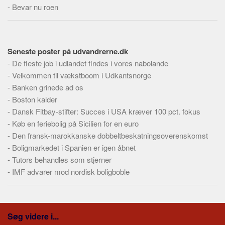
Skribenter
-
Bevar nu roen
Personer
Steder
Seneste poster på udvandrerne.dk
Kilder
-
De fleste job i udlandet findes i vores nabolande
Om
-
Velkommen til vækstboom i Udkantsnorge
-
Banken grinede ad os
Webstedet
-
Boston kalder
Forhistorien
-
Dansk Fitbay-stifter: Succes i USA kræver 100 pct. fokus
Redigering
-
Køb en feriebolig på Sicilien for en euro
-
Tekstannoncer
Den fransk-marokkanske dobbeltbeskatningsoverenskomst
-
Boligmarkedet i Spanien er igen åbnet
Bannere
-
Tutors behandles som stjerner
Hjælp
-
IMF advarer mod nordisk boligboble
Søg videre i...