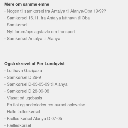
Social sikring og sundhed
Mere om samme emne
Transport
-
Nogen til samkørsel fra Antalya til Alanya/Oba 19/9??
-
Samkørsel 16.11. fra Antalya lufthavn til Oba
Alle
-
Samkørsel
Aspekter
-
Nyt forum/opslagstavle om transport
-
Samkørsel Antalya til Alanya
Køb og salg
Økonomi
Jura og regler
Også skrevet af Per Lundqvist
Skatter og afgifter
-
Lufthavn Gazipaza
Statistik
-
Samkørsel D 29-9
-
Samkørsel D-03-05-09 til Alanya
Praktisk
-
Samkørsel D 28-09-08
Alle
-
Viasat på ugebasis
Meta
-
En flot og anderledes restaurant oplevelse
-
Hallo fælleskørsel
Dokumenttyper
-
Fælles kørsel Alanya D 07-05
Emner
-
Fælleskørsel