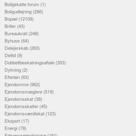
Boligskatte forum
(1)
Boligudlejning
(286)
Bopæl
(12109)
Briller
(43)
Bureaukrati
(248)
Byhuse
(64)
Delejerskab
(283)
Deltid
(9)
Dobbeltbeskatningsaftale
(303)
Dykning
(2)
Efterløn
(63)
Ejendomme
(962)
Ejendomsmæglere
(519)
Ejendomsskat
(38)
Ejendomsskatter
(45)
Ejendomsværdiskat
(123)
Eksport
(17)
Energi
(78)
Erhvervsejendomme
(161)