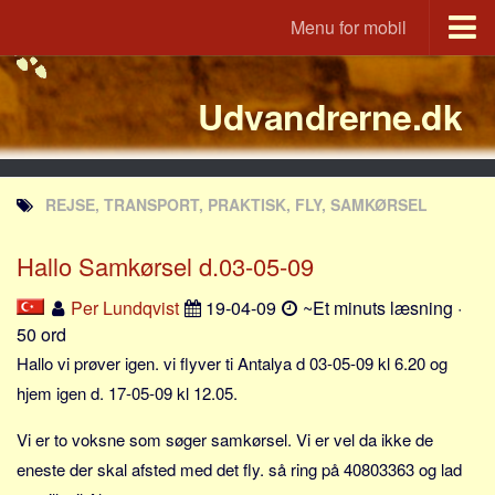
Menu for mobil
Portal
Udvandrerne.dk
Udvandrerne.dk
Utvandrerne.no
Utvandrarna.se
REJSE, TRANSPORT, PRAKTISK, FLY, SAMKØRSEL
Tyskland.dk
England.dk
Hallo Samkørsel d.03-05-09
Rusland.dk
Per Lundqvist
19-04-09
~Et minuts læsning ·
JLKM.dk
50 ord
Lande
Hallo vi prøver igen. vi flyver ti Antalya d 03-05-09 kl 6.20 og
hjem igen d. 17-05-09 kl 12.05.
Tyrkiet
Spanien
Vi er to voksne som søger samkørsel. Vi er vel da ikke de
eneste der skal afsted med det fly. så ring på 40803363 og lad
Frankrig