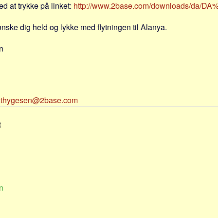
 at trykke på linket:
http://www.2base.com/downloads/da/DA
g ønske dig held og lykke med flytningen til Alanya.
n
.thygesen@2base.com
t
n