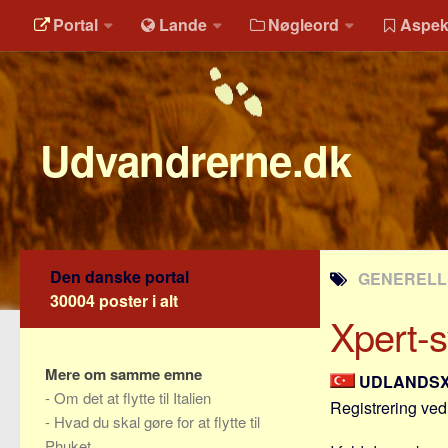
Portal
Lande
Nøgleord
Aspek
Udvandrerne.dk
Den danske portal
GENERELLE
30004 poster i alt
Xpert-sv
Mere om samme emne
UDLANDS
-
Om det at flytte til Italien
Registrering ved 
-
Hvad du skal gøre for at flytte til
Phuket