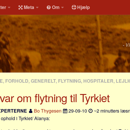
ter
Meta
Om
Hjælp
- V
, FORHOLD, GENERELT, FLYTNING, HOSPITALER, LEJL
ar om flytning til Tyrkiet
XPERTERNE
Bo Thygesen
29-09-10
~2 minutters læsn
ophold i Tyrkiet/ Alanya: