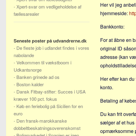
Her vil jeg anbef
-
Xpert-svar om vedligeholdelse af
hjemmeside:
htt
fællesarealer
Bankkonto:
For at åbne en b
Seneste poster på udvandrerne.dk
-
De fleste job i udlandet findes i vores
original ID såso
nabolande
adresse (kan vær
-
Velkommen til vækstboom i
opholdstilladels
Udkantsnorge
-
Banken grinede ad os
Her efter kan du 
-
Boston kalder
konto.
-
Dansk Fitbay-stifter: Succes i USA
kræver 100 pct. fokus
Betaling af køb
-
Køb en feriebolig på Sicilien for en
euro
Du kan frit overf
-
Den fransk-marokkanske
sælger af et hus
dobbeltbeskatningsoverenskomst
opmærksomme på,
-
Boligmarkedet i Spanien er igen