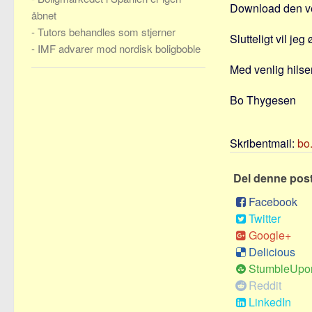
Download den ved
åbnet
-
Tutors behandles som stjerner
Slutteligt vil je
-
IMF advarer mod nordisk boligboble
Med venlig hilse
Bo Thygesen
Skribentmail:
bo
Del denne pos
Facebook
Twitter
Google+
Delicious
StumbleUpo
Reddit
LinkedIn