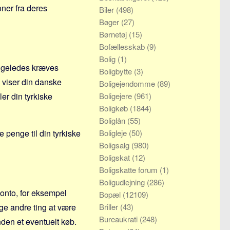
oner fra deres
Biler
(498)
Bøger
(27)
Børnetøj
(15)
Bofællesskab
(9)
Bolig
(1)
Ligeledes kræves
Boligbytte
(3)
 viser din danske
Boligejendomme
(89)
er din tyrkiske
Boligejere
(961)
Boligkøb
(1844)
Boliglån
(55)
 penge til din tyrkiske
Boligleje
(50)
Boligsalg
(980)
Boligskat
(12)
Boligskatte forum
(1)
Boligudlejning
(286)
konto, for eksempel
Bopæl
(12109)
nge andre ting at være
Briller
(43)
Bureaukrati
(248)
den et eventuelt køb.