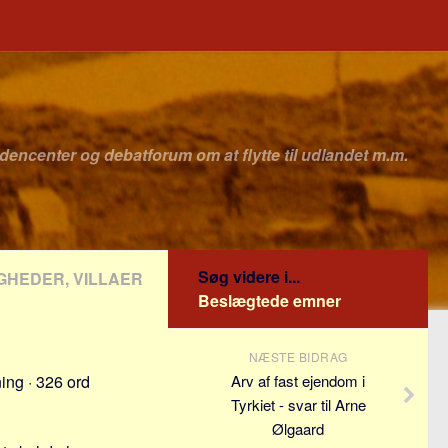
idencenter og debatforum om at flytte til udlandet m.m.
Søg videre i...
IGHEDER, VILLAER
Beslægtede emner
NÆSTE BIDRAG
ing · 326 ord
Arv af fast ejendom i
Tyrkiet - svar til Arne
Ølgaard