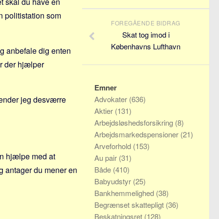
t skal du have en
 politistation som
FOREGÅENDE BIDRAG
Skat tog imod i
Københavns Lufthavn
eg anbefale dig enten
er der hjælper
Emner
 kender jeg desværre
Advokater
(636)
Aktier
(131)
Arbejdsløshedsforsikring
(8)
Arbejdsmarkedspensioner
(21)
Arveforhold
(153)
an hjælpe med at
Au pair
(31)
Jeg antager du mener en
Både
(410)
Babyudstyr
(25)
Bankhemmelighed
(38)
Begrænset skattepligt
(36)
Beskatningsret
(128)