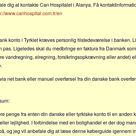
ale dig at kontakte Can Hospitalet i Alanya. Få kontaktinformati
p://www.canhospital.com.tr/en
ank konto i Tyrkiet kræves personlig tilstedeværelse i banken. 
m pas. Ligeledes skal du medbringe en faktura fra Danmark som
e vandregning, elregning, forsikringsopkrævning eller andet) ell
e.
via net bank eller manuel overførsel fra din danske bank overføre
esum:
øre penge fra enten din danske eller tyrkiske konto til en anden 
 eller lejlighed. I forbindelse med en bolighandel er der dog ma
 og jeg vil anbefale dig at læse denne køberguide igennem in