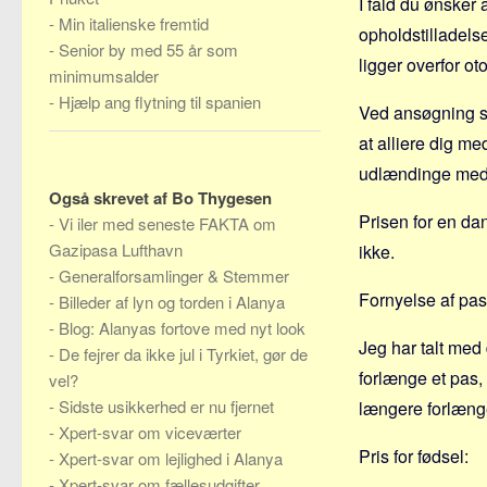
I fald du ønske
-
Min italienske fremtid
opholdstilladels
-
Senior by med 55 år som
ligger overfor ot
minimumsalder
-
Hjælp ang flytning til spanien
Ved ansøgning sk
at alliere dig me
udlændinge med a
Også skrevet af Bo Thygesen
Prisen for en dan
-
Vi iler med seneste FAKTA om
Gazipasa Lufthavn
ikke.
-
Generalforsamlinger & Stemmer
Fornyelse af pas
-
Billeder af lyn og torden i Alanya
-
Blog: Alanyas fortove med nyt look
Jeg har talt med
-
De fejrer da ikke jul i Tyrkiet, gør de
forlænge et pas,
vel?
-
Sidste usikkerhed er nu fjernet
længere forlænge
-
Xpert-svar om viceværter
Pris for fødsel:
-
Xpert-svar om lejlighed i Alanya
-
Xpert-svar om fællesudgifter