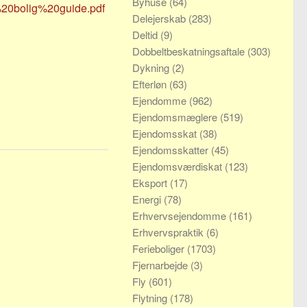
Byhuse
(64)
%20bolig%20guide.pdf
Delejerskab
(283)
Deltid
(9)
Dobbeltbeskatningsaftale
(303)
Dykning
(2)
Efterløn
(63)
Ejendomme
(962)
Ejendomsmæglere
(519)
Ejendomsskat
(38)
Ejendomsskatter
(45)
Ejendomsværdiskat
(123)
Eksport
(17)
Energi
(78)
Erhvervsejendomme
(161)
Erhvervspraktik
(6)
Ferieboliger
(1703)
Fjernarbejde
(3)
Fly
(601)
Flytning
(178)