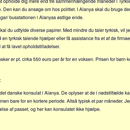
r at opholde dig mere end tre sammenhængende måneder i Tyrkie
e. Den kan du ansøge om hos politiet. I Alanya skal du bruge den
ogar/ busstationen i Alanyas østlige ende.
al du udfylde diverse papirer. Med mindre du taler tyrkisk, vil j
d en tyrkisk talende hjælper eller få assistance fra et af de firma
t få lavet opholdstilladelser.
sker er pt. cirka 550 euro per år for en voksen. Prisen for børn
:
 det danske konsulat i Alanya. De oplyser at de i nødstilfælde k
 men bare for en kortere periode. Altså typisk et par måneder. 
lse af passet, og her kan konsulatet ikke hjælpe.