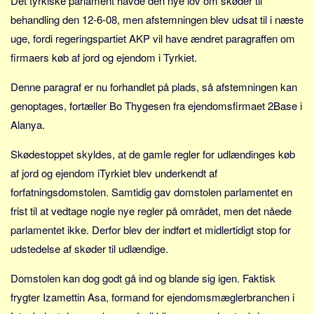
Det tyrkiske parlament havde den nye lov om skøder til
Sverige
behandling den 12-6-08, men afstemningen blev udsat til i næste
Norge
uge, fordi regeringspartiet AKP vil have ændret paragraffen om
Thailand
firmaers køb af jord og ejendom i Tyrkiet.
Italien
Denne paragraf er nu forhandlet på plads, så afstemningen kan
Grækenland
genoptages, fortæller Bo Thygesen fra ejendomsfirmaet 2Base i
USA
Alanya.
Alle
Skødestoppet skyldes, at de gamle regler for udlændinges køb
Nøgleord
af jord og ejendom iTyrkiet blev underkendt af
Bolig
forfatningsdomstolen. Samtidig gav domstolen parlamentet en
Job
frist til at vedtage nogle nye regler på området, men det nåede
parlamentet ikke. Derfor blev der indført et midlertidigt stop for
Virksomhed
udstedelse af skøder til udlændige.
Investering
Pension og opsparing
Domstolen kan dog godt gå ind og blande sig igen. Faktisk
Forbrug
frygter Izamettin Asa, formand for ejendomsmæglerbranchen i