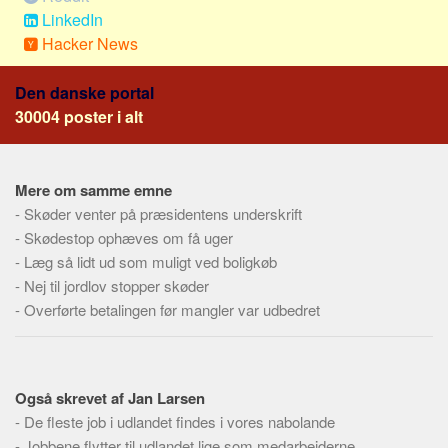
Skribenter
LinkedIn
Personer
Hacker News
Steder
Den danske portal
Kilder
30004 poster i alt
Om
Webstedet
Mere om samme emne
Forhistorien
-
Skøder venter på præsidentens underskrift
-
Skødestop ophæves om få uger
Redigering
-
Læg så lidt ud som muligt ved boligkøb
Tekstannoncer
-
Nej til jordlov stopper skøder
Bannere
-
Overførte betalingen før mangler var udbedret
Hjælp
Også skrevet af Jan Larsen
-
De fleste job i udlandet findes i vores nabolande
-
Jobbene flytter til udlandet lige som medarbejderne