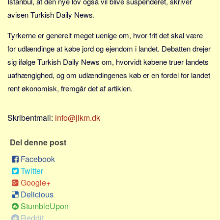
Istanbul, at den nye lov også vil blive suspenderet, skriver
Social sikring og sundhed
avisen Turkish Daily News.
Transport
Alle
Tyrkerne er generelt meget uenige om, hvor frit det skal være
for udlændinge at købe jord og ejendom i landet. Debatten drejer
Aspekter
sig ifølge Turkish Daily News om, hvorvidt købene truer landets
Køb og salg
uafhængighed, og om udlændingenes køb er en fordel for landet
Økonomi
rent økonomisk, fremgår det af artiklen.
Jura og regler
Skatter og afgifter
Skribentmail:
info@jlkm.dk
Statistik
Del denne post
Praktisk
Facebook
Alle
Twitter
Meta
Google+
Delicious
Dokumenttyper
StumbleUpon
Emner
Reddit