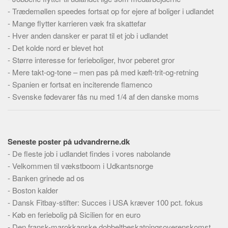
-
Trædemøllen speedes fortsat op for ejere af boliger i udlandet
-
Mange flytter karrieren væk fra skattefar
-
Hver anden dansker er parat til et job i udlandet
-
Det kolde nord er blevet hot
-
Større interesse for ferieboliger, hvor peberet gror
-
Mere takt-og-tone – men pas på med kæft-trit-og-retning
-
Spanien er fortsat en inciterende flamenco
-
Svenske fødevarer fås nu med 1/4 af den danske moms
Seneste poster på udvandrerne.dk
-
De fleste job i udlandet findes i vores nabolande
-
Velkommen til vækstboom i Udkantsnorge
-
Banken grinede ad os
-
Boston kalder
-
Dansk Fitbay-stifter: Succes i USA kræver 100 pct. fokus
-
Køb en feriebolig på Sicilien for en euro
-
Den fransk-marokkanske dobbeltbeskatningsoverenskomst