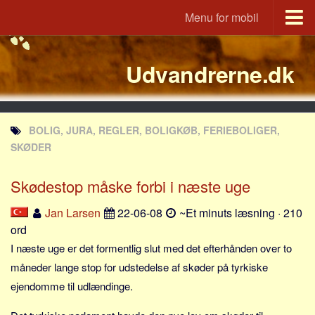
Menu for mobil
Portal
Udvandrerne.dk
Udvandrerne.dk
Utvandrerne.no
Utvandrarna.se
BOLIG, JURA, REGLER, BOLIGKØB, FERIEBOLIGER,
Tyskland.dk
SKØDER
England.dk
Skødestop måske forbi i næste uge
Rusland.dk
JLKM.dk
Jan Larsen
22-06-08
~Et minuts læsning · 210
ord
Lande
I næste uge er det formentlig slut med det efterhånden over to
Tyrkiet
måneder lange stop for udstedelse af skøder på tyrkiske
Spanien
ejendomme til udlændinge.
Frankrig