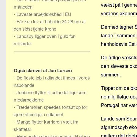
vækst på i genne
måneden
verdens økonomi
-
Laveste arbejdsløshed i EU
-
Får kun lov at beholde 24-28 øre af
Dermed tegner Sl
den sidst tjente krone
lande i sammenli
-
Landsby ligger oven i guld for
milliarder
henholdsvis Estl
De årlige vækstr
den sløveste øko
Også skrevet af Jan Larsen
sammen.
-
De fleste job i udlandet findes i vores
nabolande
Tippet om de øk
-
Jobbene flytter til udlandet lige som
nemlig ifølge op
medarbejderne
Portugal har vær
-
Trædemøllen speedes fortsat op for
ejere af boliger i udlandet
Lande som Spani
-
Mange flytter karrieren væk fra
afgrundsdyb øko
skattefar
mellem det dobbe
-
Hver anden dansker er parat til et job