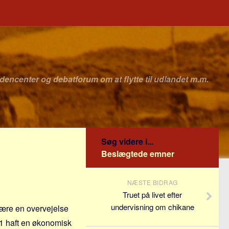
idencenter og debatforum om at flytte til udlandet m.m.
Søg videre i...
Beslægtede emner
NÆSTE BIDRAG
Truet på livet efter
undervisning om chikane
 være en overvejelse
011 haft en økonomisk