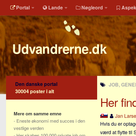
Portal
Lande
Nøgleord
Aspek
Udvandrerne.dk
Den danske portal
JOB, GENE
30004 poster i alt
Her fin
Mere om samme emne
Jan Lars
-
Eneste økonomi med succes i den
Hvis du er optag
vestlige verden
værd at flytte ti
-
Her skabes 100.000 private job om