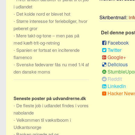
i udlandet
-
Det kolde nord er blevet hot
Skribentmail:
in
-
Større interesse for ferieboliger, hvor
peberet gror
Del denne pos
-
Mere takt-og-tone – men pas på
Facebook
med kæft-trit-og-retning
Twitter
-
Spanien er fortsat en inciterende
Google+
flamenco
Delicious
-
Svenske fødevarer fås nu med 1/4 af
StumbleUpo
den danske moms
Reddit
LinkedIn
Hacker New
Seneste poster på udvandrerne.dk
-
De fleste job i udlandet findes i vores
nabolande
-
Velkommen til vækstboom i
Udkantsnorge
-
Banken grinede ad os