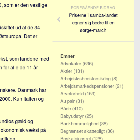
D, som er den vestlige
FOREGÅENDE BIDRAG
Priserne i samba-landet
egner sig bedre til en
kiftet ud af de 34
sørge-march
Østeuropa. Det er
Emner
vækst, som landene med
Advokater
(636)
for alle de 11 år
Aktier
(131)
Arbejdsløshedsforsikring
(8)
Arbejdsmarkedspensioner
(21)
anskere. Danmark har
Arveforhold
(153)
2000. Kun Italien og
Au pair
(31)
Både
(410)
Babyudstyr
(25)
bundløs gæld og
Bankhemmelighed
(38)
n økonomisk vækst på
Begrænset skattepligt
(36)
rtiklen.
Beskatningsret
(128)