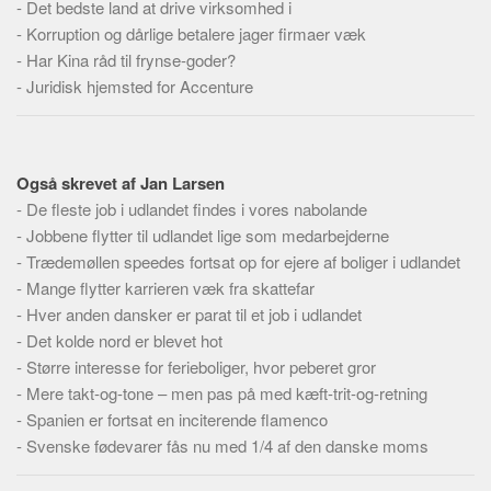
-
Det bedste land at drive virksomhed i
Skribenter
-
Korruption og dårlige betalere jager firmaer væk
Personer
-
Har Kina råd til frynse-goder?
Steder
-
Juridisk hjemsted for Accenture
Kilder
Om
Også skrevet af Jan Larsen
Webstedet
-
De fleste job i udlandet findes i vores nabolande
Forhistorien
-
Jobbene flytter til udlandet lige som medarbejderne
-
Redigering
Trædemøllen speedes fortsat op for ejere af boliger i udlandet
-
Mange flytter karrieren væk fra skattefar
Tekstannoncer
-
Hver anden dansker er parat til et job i udlandet
Bannere
-
Det kolde nord er blevet hot
-
Større interesse for ferieboliger, hvor peberet gror
Hjælp
-
Mere takt-og-tone – men pas på med kæft-trit-og-retning
-
Spanien er fortsat en inciterende flamenco
-
Svenske fødevarer fås nu med 1/4 af den danske moms