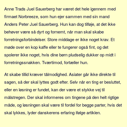
Sverige
Anne Trads Juel Sauerberg har været det hele igennem med
Norge
firmaet Norbreeze, som hun ejer sammen med sin mand
Thailand
Anders Peter Juel Sauerberg. Hun kan dog tilføje, at det ikke
Italien
behøver være så dyrt og fornemt, når man skal skabe
Grækenland
forretningsforbindelser. Store middage er ikke noget krav. Et
USA
møde over en kop kaffe eller te fungerer også fint, og det
spolerer ikke noget, hvis dine børn pludselig dukker op midt i
Alle
forretningssnakken. Tværtimod, fortæller hun.
Nøgleord
At skabe tillid kræver tålmodighed. Asiater går ikke direkte til
Bolig
sagen, så der skal lyttes godt efter. Selv når en ting er besluttet,
Job
eller en løsning er fundet, kan der være et stykke vej til
Virksomhed
målstregen. Der skal informeres om tingene på den helt rigtige
Investering
måde, og løsningen skal være til fordel for begge parter, hvis det
Pension og opsparing
skal lykkes, lyder danskerens erfaring ifølge artiklen.
Forbrug