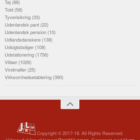
Tøj
(88)
Told
(58)
Tyverisikring
(33)
Udenlandsk pant
(22)
Udenlandsk pension
(10)
Udlandsdanskere
(138)
Udsigtsboliger
(108)
Udstationering
(1756)
Villaer
(1026)
Vindmøller
(25)
Virksomhedsetablering
(390)
Copyright © 2017-18. All Rights Reserved.
Videreudvikling af temaet
Rapid/Hueman
. Genereret med
Hugo