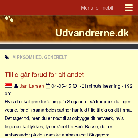
Menu for mobil
Portal
Udvandrerne.dk
Udvandrerne.dk
Utvandrerne.no
Utvandrarna.se
VIRKSOMHED, GENERELT
Tyskland.dk
England.dk
Tillid går forud for alt andet
Rusland.dk
Jan Larsen
04-05-15
~Et minuts læsning · 192
JLKM.dk
ord
Lande
Hvis du skal gøre forretninger i Singapore, så kommer du ingen
vegne, før din samarbejdspartner har fuld tillid til dig og dit firma.
Tyrkiet
Det tager tid, men du er nødt til at opbygge dit netværk, hvis
Spanien
tingene skal lykkes, lyder rådet fra Berit Basse, der er
Frankrig
ambassadør på den danske ambassade i Singapore.