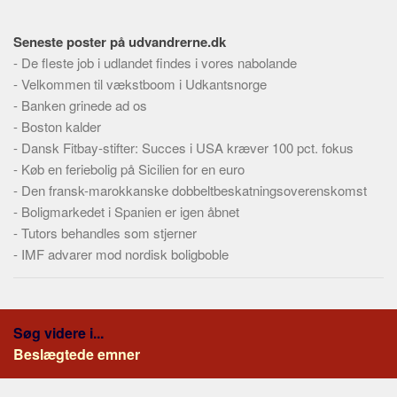
Seneste poster på udvandrerne.dk
-
De fleste job i udlandet findes i vores nabolande
-
Velkommen til vækstboom i Udkantsnorge
-
Banken grinede ad os
-
Boston kalder
-
Dansk Fitbay-stifter: Succes i USA kræver 100 pct. fokus
-
Køb en feriebolig på Sicilien for en euro
-
Den fransk-marokkanske dobbeltbeskatningsoverenskomst
-
Boligmarkedet i Spanien er igen åbnet
-
Tutors behandles som stjerner
-
IMF advarer mod nordisk boligboble
Søg videre i...
Beslægtede emner