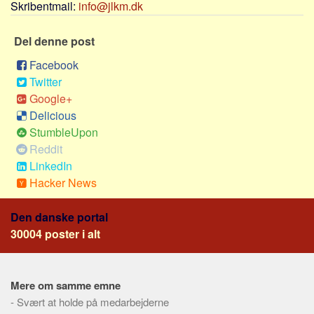
Social sikring og sundhed
Skribentmail:
info@jlkm.dk
Transport
Del denne post
Alle
Facebook
Aspekter
Twitter
Køb og salg
Google+
Delicious
Økonomi
StumbleUpon
Jura og regler
Reddit
Skatter og afgifter
LinkedIn
Hacker News
Statistik
Praktisk
Den danske portal
Alle
30004 poster i alt
Meta
Dokumenttyper
Mere om samme emne
Emner
-
Svært at holde på medarbejderne