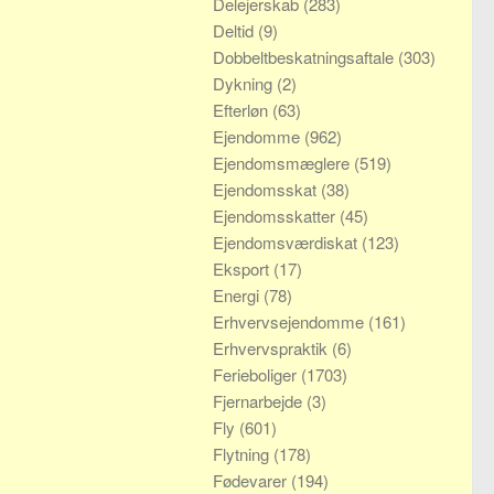
Delejerskab
(283)
Deltid
(9)
Dobbeltbeskatningsaftale
(303)
Dykning
(2)
Efterløn
(63)
Ejendomme
(962)
Ejendomsmæglere
(519)
Ejendomsskat
(38)
Ejendomsskatter
(45)
Ejendomsværdiskat
(123)
Eksport
(17)
Energi
(78)
Erhvervsejendomme
(161)
Erhvervspraktik
(6)
Ferieboliger
(1703)
Fjernarbejde
(3)
Fly
(601)
Flytning
(178)
Fødevarer
(194)