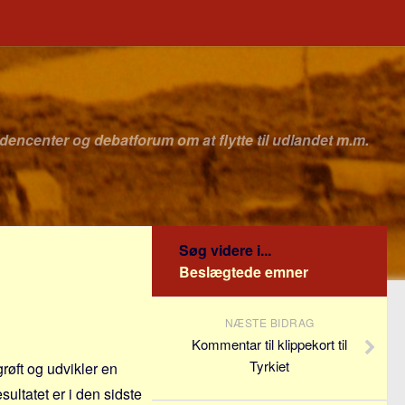
idencenter og debatforum om at flytte til udlandet m.m.
Søg videre i...
Beslægtede emner
NÆSTE BIDRAG
Kommentar til klippekort til
Tyrkiet
røft og udvikler en
sultatet er i den sidste