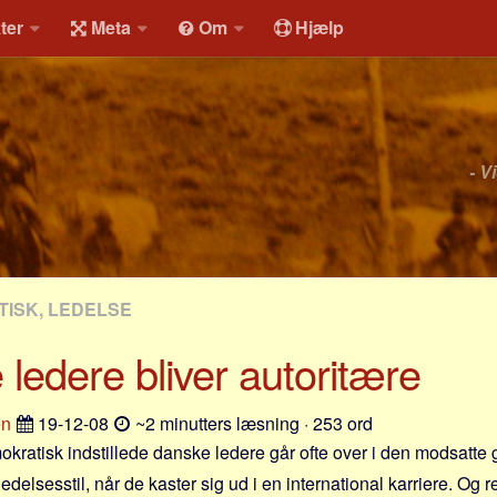
ter
Meta
Om
Hjælp
- V
TISK, LEDELSE
ledere bliver autoritære
en
19-12-08
~2 minutters læsning · 253 ord
okratisk indstillede danske ledere går ofte over i den modsatte g
edelsesstil, når de kaster sig ud i en international karriere. Og re