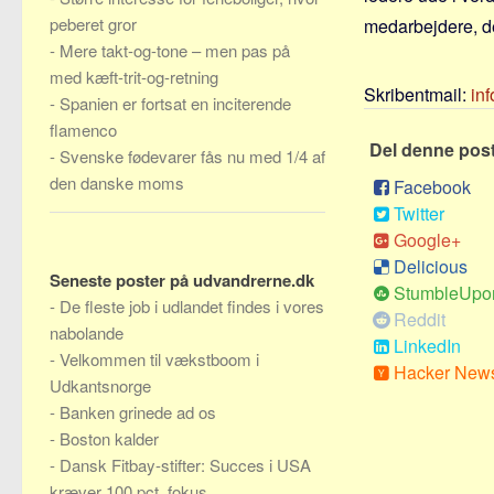
peberet gror
medarbejdere, der
-
Mere takt-og-tone – men pas på
med kæft-trit-og-retning
Skribentmail:
in
-
Spanien er fortsat en inciterende
flamenco
Del denne pos
-
Svenske fødevarer fås nu med 1/4 af
den danske moms
Facebook
Twitter
Google+
Delicious
Seneste poster på udvandrerne.dk
StumbleUpo
-
De fleste job i udlandet findes i vores
Reddit
nabolande
LinkedIn
-
Velkommen til vækstboom i
Hacker New
Udkantsnorge
-
Banken grinede ad os
-
Boston kalder
-
Dansk Fitbay-stifter: Succes i USA
kræver 100 pct. fokus