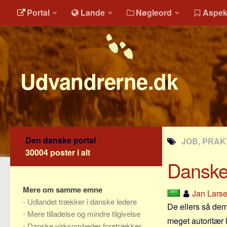
Portal
Lande
Nøgleord
Aspek
Udvandrerne.dk
Den danske portal
JOB, PRAK
30004 poster i alt
Danske 
Mere om samme emne
Jan Lars
-
Udlandet trækker i danske ledere
De ellers så dem
-
Mere tilladelse og mindre tilgivelse
meget autoritær l
-
Danske virksomheder foretrækker