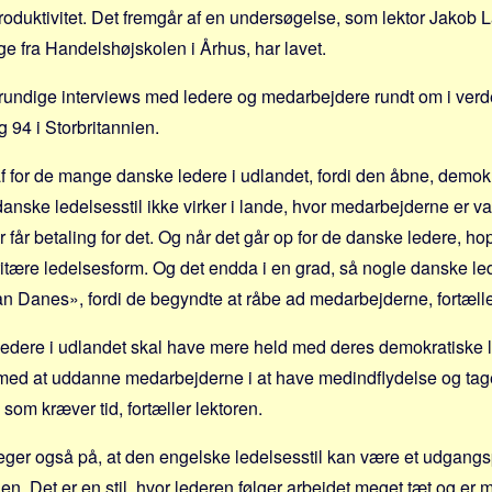
roduktivitet. Det fremgår af en undersøgelse, som lektor Jakob 
e fra Handelshøjskolen i Århus, har lavet.
grundige interviews med ledere og medarbejdere rundt om i verden
 94 i Storbritannien.
for de mange danske ledere i udlandet, fordi den åbne, demok
ske ledelsesstil ikke virker i lande, hvor medarbejderne er vant
 får betaling for det. Og når det går op for de danske ledere, ho
oritære ledelsesform. Og det endda i en grad, så nogle danske le
n Danes», fordi de begyndte at råbe ad medarbejderne, fortæll
edere i udlandet skal have mere held med deres demokratiske le
med at uddanne medarbejderne i at have medindflydelse og ta
 som kræver tid, fortæller lektoren.
ger også på, at den engelske ledelsesstil kan være et udgangs
en. Det er en stil, hvor lederen følger arbejdet meget tæt og er 