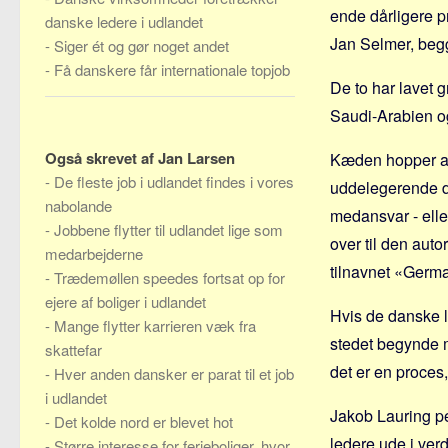
ende dårligere p
danske ledere i udlandet
Jan Selmer, begg
-
Siger ét og gør noget andet
-
Få danskere får internationale topjob
De to har lavet 
Saudi-Arabien og
Også skrevet af Jan Larsen
Kæden hopper af 
-
De fleste job i udlandet findes i vores
uddelegerende dan
nabolande
medansvar - eller
-
Jobbene flytter til udlandet lige som
over til den aut
medarbejderne
tilnavnet «Germa
-
Trædemøllen speedes fortsat op for
ejere af boliger i udlandet
Hvis de danske l
-
Mange flytter karrieren væk fra
stedet begynde 
skattefar
det er en proces,
-
Hver anden dansker er parat til et job
i udlandet
Jakob Lauring pe
-
Det kolde nord er blevet hot
ledere ude i verd
-
Større interesse for ferieboliger, hvor