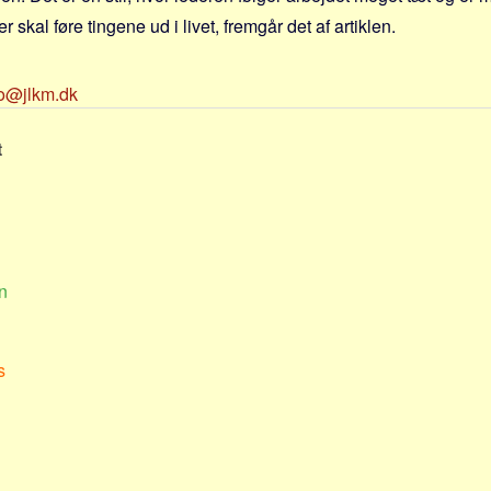
 skal føre tingene ud i livet, fremgår det af artiklen.
fo@jlkm.dk
t
n
s