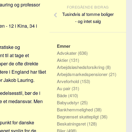
Lauring og professor
FOREGÅENDE BIDRAG
Tusindvis af tomme boliger
- og intet salg
 - 12 i Kina, 34 i
Emner
ratiske og
Advokater
(636)
 til at tage et
Aktier
(131)
pper de ofte direkte
Arbejdsløshedsforsikring
(8)
dere i England har fået
Arbejdsmarkedspensioner
(21)
er Jakob Lauring.
Arveforhold
(153)
Au pair
(31)
delsesstil, bør de i
Både
(410)
ge et medansvar. Men
Babyudstyr
(25)
Bankhemmelighed
(38)
Begrænset skattepligt
(36)
punkt for danske
Beskatningsret
(128)
meget synlig for de
Biler
(498)