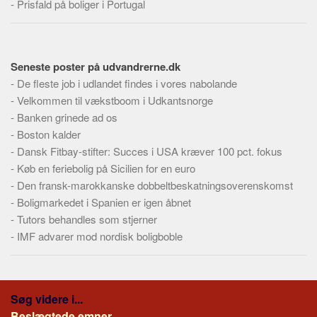
-
Prisfald på boliger i Portugal
Seneste poster på udvandrerne.dk
-
De fleste job i udlandet findes i vores nabolande
-
Velkommen til vækstboom i Udkantsnorge
-
Banken grinede ad os
-
Boston kalder
-
Dansk Fitbay-stifter: Succes i USA kræver 100 pct. fokus
-
Køb en feriebolig på Sicilien for en euro
-
Den fransk-marokkanske dobbeltbeskatningsoverenskomst
-
Boligmarkedet i Spanien er igen åbnet
-
Tutors behandles som stjerner
-
IMF advarer mod nordisk boligboble
Søg videre i...
Beslægtede emner