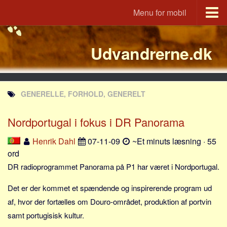
Menu for mobil
Portal
Udvandrerne.dk
Udvandrerne.dk
Utvandrerne.no
Utvandrarna.se
GENERELLE, FORHOLD, GENERELT
Tyskland.dk
England.dk
Nordportugal i fokus i DR Panorama
Rusland.dk
Henrik Dahl
07-11-09
~Et minuts læsning · 55
JLKM.dk
ord
Lande
DR radioprogrammet Panorama på P1 har været i Nordportugal.
Tyrkiet
Det er der kommet et spændende og inspirerende program ud
Spanien
af, hvor der fortælles om Douro-området, produktion af portvin
samt portugisisk kultur.
Frankrig