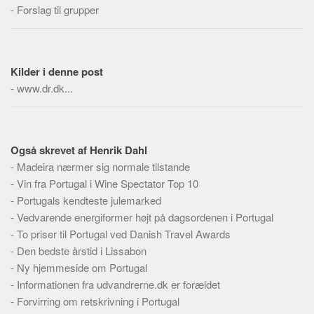
Skribenter
-
Forslag til grupper
Personer
Steder
Kilder i denne post
Kilder
-
www.dr.dk...
Om
Webstedet
Forhistorien
Også skrevet af Henrik Dahl
-
Madeira nærmer sig normale tilstande
Redigering
-
Vin fra Portugal i Wine Spectator Top 10
Tekstannoncer
-
Portugals kendteste julemarked
Bannere
-
Vedvarende energiformer højt på dagsordenen i Portugal
-
To priser til Portugal ved Danish Travel Awards
Hjælp
-
Den bedste årstid i Lissabon
-
Ny hjemmeside om Portugal
-
Informationen fra udvandrerne.dk er forældet
-
Forvirring om retskrivning i Portugal