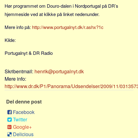
Sverige
Hør programmet om Douro-dalen i Nordportugal på DR’s
Norge
hjemmeside ved at klikke på linket nedenunder.
Thailand
Mere info på:
http://www.portugalnyt.dk/r.ashx?1c
Italien
Kilde:
Grækenland
USA
Portugalnyt & DR Radio
Alle
Nøgleord
Skribentmail:
henrik@portugalnyt.dk
Mere info:
Bolig
http://www.dr.dk/P1/Panorama/Udsendelser/2009/11/031357
Job
Del denne post
Virksomhed
Investering
Facebook
Twitter
Pension og opsparing
Google+
Forbrug
Delicious