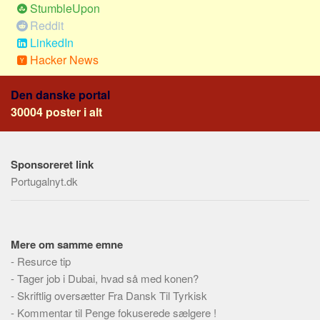
Social sikring og sundhed
StumbleUpon
Reddit
Transport
LinkedIn
Alle
Hacker News
Aspekter
Den danske portal
Køb og salg
30004 poster i alt
Økonomi
Jura og regler
Sponsoreret link
Skatter og afgifter
Portugalnyt.dk
Statistik
Praktisk
Alle
Mere om samme emne
Meta
-
Resurce tip
-
Tager job i Dubai, hvad så med konen?
Dokumenttyper
-
Skriftlig oversætter Fra Dansk Til Tyrkisk
Emner
-
Kommentar til Penge fokuserede sælgere !