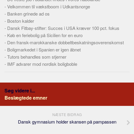
-
Velkommen til vækstboom i Udkantsnorge
-
Banken grinede ad os
-
Boston kalder
-
Dansk Fitbay-stifter: Succes i USA kræver 100 pct. fokus
-
Køb en feriebolig på Sicilien for en euro
-
Den fransk-marokkanske dobbeltbeskatningsoverenskomst
-
Boligmarkedet i Spanien er igen åbnet
-
Tutors behandles som stjerner
-
IMF advarer mod nordisk boligboble
Søg videre i...
Beslægtede emner
NÆSTE BIDRAG
Dansk gymnasium holder skansen på pampassen