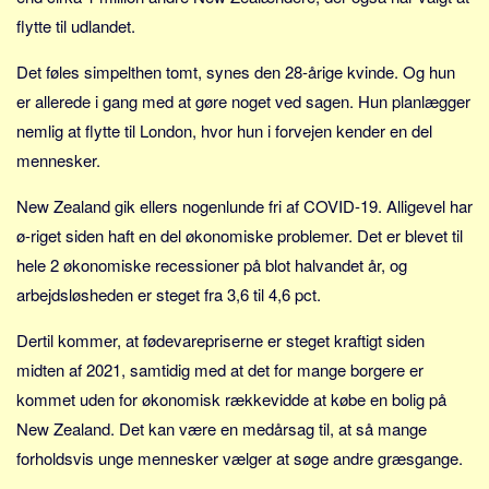
Social sikring og sundhed
flytte til udlandet.
Transport
Det føles simpelthen tomt, synes den 28-årige kvinde. Og hun
Alle
er allerede i gang med at gøre noget ved sagen. Hun planlægger
Aspekter
nemlig at flytte til London, hvor hun i forvejen kender en del
Køb og salg
mennesker.
Økonomi
New Zealand gik ellers nogenlunde fri af COVID-19. Alligevel har
Jura og regler
ø-riget siden haft en del økonomiske problemer. Det er blevet til
Skatter og afgifter
hele 2 økonomiske recessioner på blot halvandet år, og
Statistik
arbejdsløsheden er steget fra 3,6 til 4,6 pct.
Praktisk
Dertil kommer, at fødevarepriserne er steget kraftigt siden
Alle
midten af 2021, samtidig med at det for mange borgere er
Meta
kommet uden for økonomisk rækkevidde at købe en bolig på
New Zealand. Det kan være en medårsag til, at så mange
Dokumenttyper
forholdsvis unge mennesker vælger at søge andre græsgange.
Emner