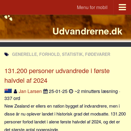
Menu for mobil
Portal
Udvandrerne.dk
Udvandrerne.dk
Utvandrerne.no
Utvandrarna.se
GENERELLE, FORHOLD, STATISTIK, FØDEVARER
Tyskland.dk
England.dk
131.200 personer udvandrede i første
Rusland.dk
halvdel af 2024
JLKM.dk
Jan Larsen
25-01-25
~2 minutters læsning ·
Lande
337 ord
New Zealand er ellers en nation bygget af indvandrere, men i
Tyrkiet
disse år nu oplever landet i historisk grad det modsatte. 131.200
Spanien
personer forlod landet i alene første halvdel af 2024, og det er
Frankrig
det største antal nogensinde.