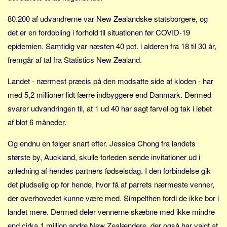
Sverige
80.200 af udvandrerne var New Zealandske statsborgere, og
Norge
det er en fordobling i forhold til situationen før COVID-19
Thailand
epidemien. Samtidig var næsten 40 pct. i alderen fra 18 til 30 år,
Italien
fremgår af tal fra Statistics New Zealand.
Grækenland
Landet - nærmest præcis på den modsatte side af kloden - har
USA
med 5,2 millioner lidt færre indbyggere end Danmark. Dermed
Alle
svarer udvandringen til, at 1 ud 40 har sagt farvel og tak i løbet
Nøgleord
af blot 6 måneder.
Bolig
Og endnu en følger snart efter. Jessica Chong fra landets
Job
største by, Auckland, skulle forleden sende invitationer ud i
Virksomhed
anledning af hendes partners fødselsdag. I den forbindelse gik
Investering
det pludselig op for hende, hvor få af parrets nærmeste venner,
der overhovedet kunne være med. Simpelthen fordi de ikke bor i
Pension og opsparing
landet mere. Dermed deler vennerne skæbne med ikke mindre
Forbrug
end cirka 1 million andre New Zealændere, der også har valgt at