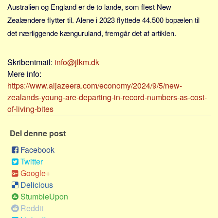
Skribenter
Australien og England er de to lande, som flest New
Zealændere flytter til. Alene i 2023 flyttede 44.500 bopælen til
Personer
det nærliggende kænguruland, fremgår det af artiklen.
Steder
Kilder
Skribentmail:
info@jlkm.dk
Om
Mere info:
https://www.aljazeera.com/economy/2024/9/5/new-
Webstedet
zealands-young-are-departing-in-record-numbers-as-cost-
Forhistorien
of-living-bites
Redigering
Tekstannoncer
Del denne post
Bannere
Facebook
Twitter
Hjælp
Google+
Delicious
StumbleUpon
Reddit