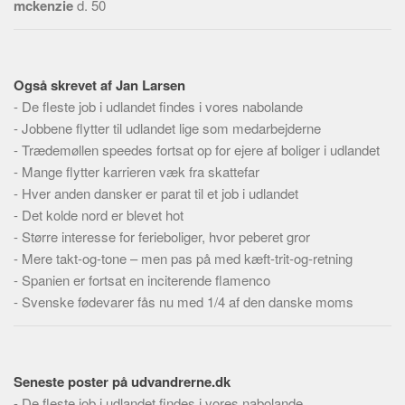
mckenzie
d. 50
Også skrevet af Jan Larsen
-
De fleste job i udlandet findes i vores nabolande
-
Jobbene flytter til udlandet lige som medarbejderne
-
Trædemøllen speedes fortsat op for ejere af boliger i udlandet
-
Mange flytter karrieren væk fra skattefar
-
Hver anden dansker er parat til et job i udlandet
-
Det kolde nord er blevet hot
-
Større interesse for ferieboliger, hvor peberet gror
-
Mere takt-og-tone – men pas på med kæft-trit-og-retning
-
Spanien er fortsat en inciterende flamenco
-
Svenske fødevarer fås nu med 1/4 af den danske moms
Seneste poster på udvandrerne.dk
-
De fleste job i udlandet findes i vores nabolande