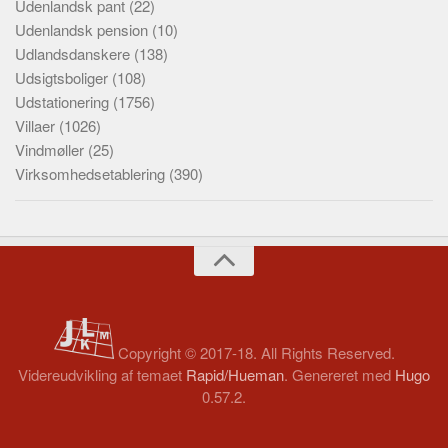
Udenlandsk pant
(22)
Udenlandsk pension
(10)
Udlandsdanskere
(138)
Udsigtsboliger
(108)
Udstationering
(1756)
Villaer
(1026)
Vindmøller
(25)
Virksomhedsetablering
(390)
Copyright © 2017-18. All Rights Reserved.
Videreudvikling af temaet
Rapid/Hueman
. Genereret med
Hugo
0.57.2.