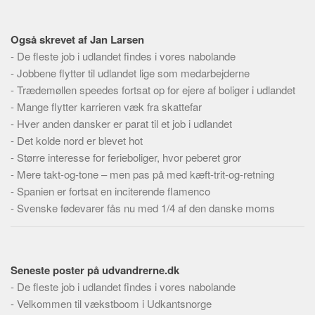
Skribenter
Personer
Også skrevet af Jan Larsen
Steder
-
De fleste job i udlandet findes i vores nabolande
-
Jobbene flytter til udlandet lige som medarbejderne
Kilder
-
Trædemøllen speedes fortsat op for ejere af boliger i udlandet
Om
-
Mange flytter karrieren væk fra skattefar
-
Hver anden dansker er parat til et job i udlandet
Webstedet
-
Det kolde nord er blevet hot
Forhistorien
-
Større interesse for ferieboliger, hvor peberet gror
Redigering
-
Mere takt-og-tone – men pas på med kæft-trit-og-retning
Tekstannoncer
-
Spanien er fortsat en inciterende flamenco
-
Svenske fødevarer fås nu med 1/4 af den danske moms
Bannere
Hjælp
Seneste poster på udvandrerne.dk
-
De fleste job i udlandet findes i vores nabolande
-
Velkommen til vækstboom i Udkantsnorge