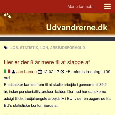
Menu for mobil
Portal
Udvandrerne.dk
Udvandrerne.dk
Utvandrerne.no
Utvandrarna.se
JOB, STATISTIK, LØN, ARBEJDSFORHOLD
Tyskland.dk
England.dk
Her er der 8 år mere til at slappe af
Rusland.dk
Jan Larsen
12-02-17
~Et minuts læsning · 139
JLKM.dk
ord
Lande
En dansker kan se frem til at skulle arbejde i gennemsnit 39,2
år, inden pensionisttilværelsen kalder. Dermed har danskerne
Tyrkiet
udsigt til det tredjelængste arbejdsliv i EU, viser en opgørelse fra
Spanien
EU’s statistiske kontor, Eurostat.
Frankrig