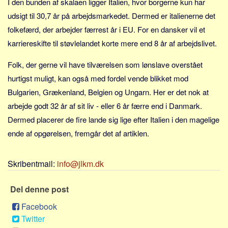
I den bunden af skalaen ligger Italien, hvor borgerne kun har
Sverige
udsigt til 30,7 år på arbejdsmarkedet. Dermed er italienerne det
Norge
folkefærd, der arbejder færrest år i EU. For en dansker vil et
Thailand
karriereskifte til støvlelandet korte mere end 8 år af arbejdslivet.
Italien
Folk, der gerne vil have tilværelsen som lønslave overstået
Grækenland
hurtigst muligt, kan også med fordel vende blikket mod
USA
Bulgarien, Grækenland, Belgien og Ungarn. Her er det nok at
Alle
arbejde godt 32 år af sit liv - eller 6 år færre end i Danmark.
Nøgleord
Dermed placerer de fire lande sig lige efter Italien i den magelige
ende af opgørelsen, fremgår det af artiklen.
Bolig
Job
Skribentmail:
info@jlkm.dk
Virksomhed
Investering
Del denne post
Pension og opsparing
Facebook
Forbrug
Twitter