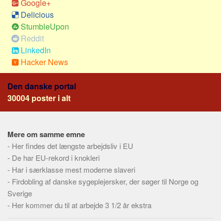
Google+
Social sikring og sundhed
Delicious
Transport
StumbleUpon
Alle
Reddit
LinkedIn
Aspekter
Hacker News
Køb og salg
Økonomi
Den danske portal
30004 poster i alt
Jura og regler
Skatter og afgifter
Statistik
Mere om samme emne
Praktisk
-
Her findes det længste arbejdsliv i EU
-
De har EU-rekord i knokleri
Alle
-
Har i særklasse mest moderne slaveri
Meta
-
Firdobling af danske sygeplejersker, der søger til Norge og
Sverige
Dokumenttyper
-
Her kommer du til at arbejde 3 1/2 år ekstra
Emner