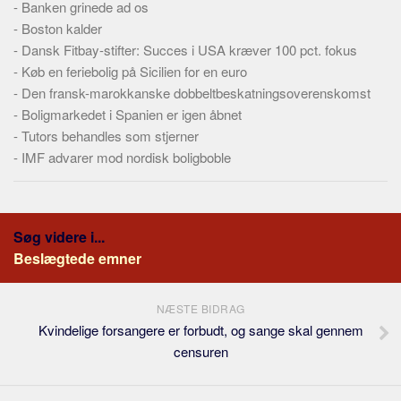
-
Banken grinede ad os
-
Boston kalder
-
Dansk Fitbay-stifter: Succes i USA kræver 100 pct. fokus
-
Køb en feriebolig på Sicilien for en euro
-
Den fransk-marokkanske dobbeltbeskatningsoverenskomst
-
Boligmarkedet i Spanien er igen åbnet
-
Tutors behandles som stjerner
-
IMF advarer mod nordisk boligboble
Søg videre i...
Beslægtede emner
NÆSTE BIDRAG
Kvindelige forsangere er forbudt, og sange skal gennem
censuren