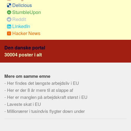
Social sikring og sundhed
Delicious
Transport
StumbleUpon
Reddit
Alle
LinkedIn
Aspekter
Hacker News
Køb og salg
Den danske portal
Økonomi
30004 poster i alt
Jura og regler
Skatter og afgifter
Mere om samme emne
Statistik
-
Her findes det længste arbejdsliv i EU
Praktisk
-
Her er der 8 år mere til at slappe af
Alle
-
Her er manglen på arbejdskraft størst i EU
-
Laveste skat i EU
Meta
-
Millionærer i tusindvis flygter down under
Dokumenttyper
Emner