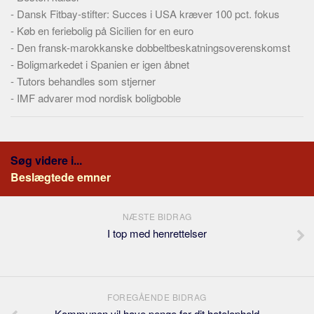
-
Dansk Fitbay-stifter: Succes i USA kræver 100 pct. fokus
-
Køb en feriebolig på Sicilien for en euro
-
Den fransk-marokkanske dobbeltbeskatningsoverenskomst
-
Boligmarkedet i Spanien er igen åbnet
-
Tutors behandles som stjerner
-
IMF advarer mod nordisk boligboble
Søg videre i...
Beslægtede emner
NÆSTE BIDRAG
I top med henrettelser
FOREGÅENDE BIDRAG
Kommunen vil have penge for dit hotelophold