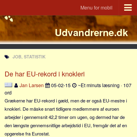
Menu for mobil
Portal
Udvandrerne.dk
Udvandrerne.dk
Utvandrerne.no
Utvandrarna.se
JOB, STATISTIK
Tyskland.dk
England.dk
De har EU-rekord i knokleri
Rusland.dk
Jan Larsen
05-02-15
~Et minuts læsning · 107
JLKM.dk
ord
Lande
Grækerne har EU-rekord i gæld, men de er også EU-mestre i
knokleri. De måske snart tidligere medlemmere af euroen
Tyrkiet
arbejder i gennemsnit 42,2 timer om ugen, og dermed har de
Spanien
den længste gennemsnitlige arbejdstid i EU, fremgår det af en
Frankrig
opgørelse fra Eurostat.