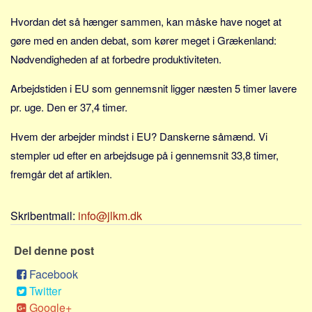
Sverige
Hvordan det så hænger sammen, kan måske have noget at
Norge
gøre med en anden debat, som kører meget i Grækenland:
Thailand
Nødvendigheden af at forbedre produktiviteten.
Italien
Arbejdstiden i EU som gennemsnit ligger næsten 5 timer lavere
Grækenland
pr. uge. Den er 37,4 timer.
USA
Hvem der arbejder mindst i EU? Danskerne såmænd. Vi
Alle
stempler ud efter en arbejdsuge på i gennemsnit 33,8 timer,
Nøgleord
fremgår det af artiklen.
Bolig
Job
Skribentmail:
info@jlkm.dk
Virksomhed
Del denne post
Investering
Pension og opsparing
Facebook
Twitter
Forbrug
Google+