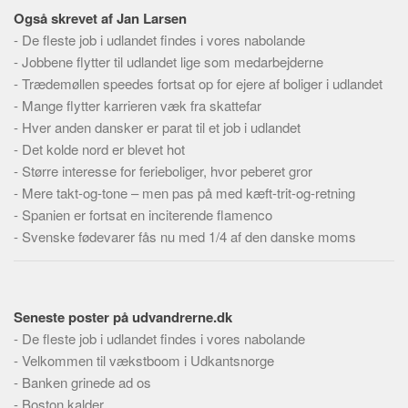
Skribenter
Også skrevet af Jan Larsen
Personer
-
De fleste job i udlandet findes i vores nabolande
-
Jobbene flytter til udlandet lige som medarbejderne
Steder
-
Trædemøllen speedes fortsat op for ejere af boliger i udlandet
Kilder
-
Mange flytter karrieren væk fra skattefar
Om
-
Hver anden dansker er parat til et job i udlandet
-
Det kolde nord er blevet hot
Webstedet
-
Større interesse for ferieboliger, hvor peberet gror
Forhistorien
-
Mere takt-og-tone – men pas på med kæft-trit-og-retning
-
Spanien er fortsat en inciterende flamenco
Redigering
-
Svenske fødevarer fås nu med 1/4 af den danske moms
Tekstannoncer
Bannere
Hjælp
Seneste poster på udvandrerne.dk
-
De fleste job i udlandet findes i vores nabolande
-
Velkommen til vækstboom i Udkantsnorge
-
Banken grinede ad os
-
Boston kalder