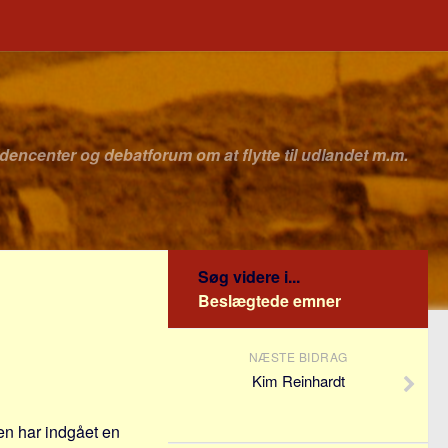
idencenter og debatforum om at flytte til udlandet m.m.
Søg videre i...
Beslægtede emner
NÆSTE BIDRAG
Kim Reinhardt
en har indgået en