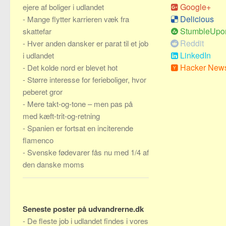
Google+
ejere af boliger i udlandet
Delicious
-
Mange flytter karrieren væk fra
StumbleUpo
skattefar
Reddit
-
Hver anden dansker er parat til et job
LinkedIn
i udlandet
Hacker New
-
Det kolde nord er blevet hot
-
Større interesse for ferieboliger, hvor
peberet gror
-
Mere takt-og-tone – men pas på
med kæft-trit-og-retning
-
Spanien er fortsat en inciterende
flamenco
-
Svenske fødevarer fås nu med 1/4 af
den danske moms
Seneste poster på udvandrerne.dk
-
De fleste job i udlandet findes i vores