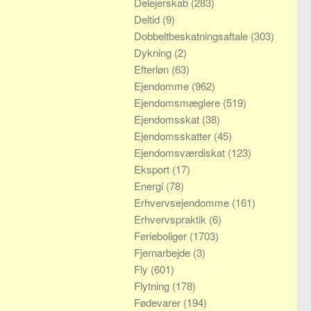
Delejerskab
(283)
Deltid
(9)
Dobbeltbeskatningsaftale
(303)
Dykning
(2)
Efterløn
(63)
Ejendomme
(962)
Ejendomsmæglere
(519)
Ejendomsskat
(38)
Ejendomsskatter
(45)
Ejendomsværdiskat
(123)
Eksport
(17)
Energi
(78)
Erhvervsejendomme
(161)
Erhvervspraktik
(6)
Ferieboliger
(1703)
Fjernarbejde
(3)
Fly
(601)
Flytning
(178)
Fødevarer
(194)