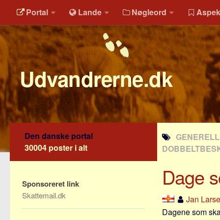
Portal
Lande
Nøgleord
Aspek
Udvandrerne.dk
Den danske portal
GENERELLE
30004 poster i alt
DOBBELTBESK
Dage so
Sponsoreret link
Skattemail.dk
Jan Lars
Dagene som skatt