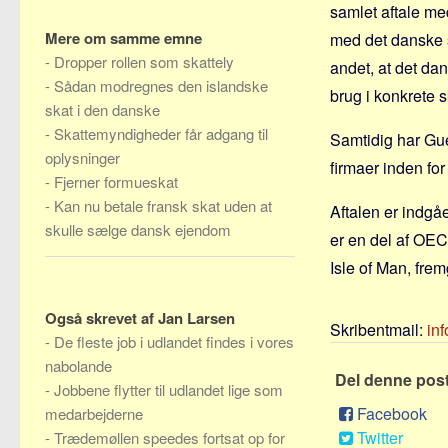
samlet aftale m
Mere om samme emne
med det danske sk
-
Dropper rollen som skattely
andet, at det da
-
Sådan modregnes den islandske
brug i konkrete s
skat i den danske
-
Skattemyndigheder får adgang til
Samtidig har Gu
oplysninger
firmaer inden for 
-
Fjerner formueskat
-
Kan nu betale fransk skat uden at
Aftalen er indg
skulle sælge dansk ejendom
er en del af OEC
Isle of Man, frem
Også skrevet af Jan Larsen
Skribentmail:
in
-
De fleste job i udlandet findes i vores
nabolande
Del denne pos
-
Jobbene flytter til udlandet lige som
Facebook
medarbejderne
Twitter
-
Trædemøllen speedes fortsat op for