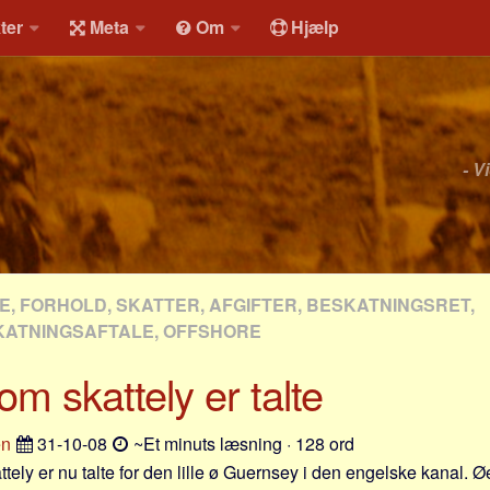
ter
Meta
Om
Hjælp
- V
, FORHOLD, SKATTER, AFGIFTER, BESKATNINGSRET,
ATNINGSAFTALE, OFFSHORE
m skattely er talte
en
31-10-08
~Et minuts læsning · 128 ord
ely er nu talte for den lille ø Guernsey i den engelske kanal. Ø