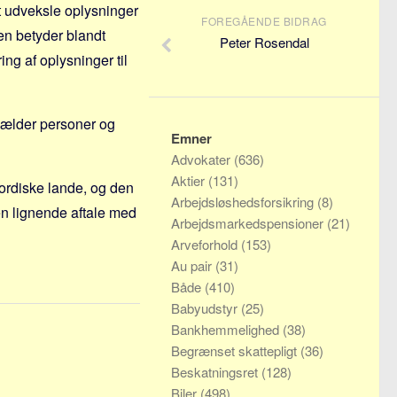
 udveksle oplysninger
FOREGÅENDE BIDRAG
den betyder blandt
Peter Rosendal
g af oplysninger til
gælder personer og
Emner
Advokater
(636)
Aktier
(131)
ordiske lande, og den
Arbejdsløshedsforsikring
(8)
en lignende aftale med
Arbejdsmarkedspensioner
(21)
Arveforhold
(153)
Au pair
(31)
Både
(410)
Babyudstyr
(25)
Bankhemmelighed
(38)
Begrænset skattepligt
(36)
Beskatningsret
(128)
Biler
(498)