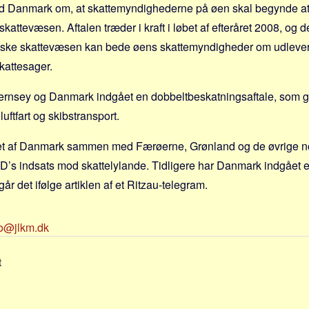
ed Danmark om, at skattemyndighederne på øen skal begynde at
attevæsen. Aftalen træder i kraft i løbet af efteråret 2008, og 
nske skattevæsen kan bede øens skattemyndigheder om udleverin
kattesager.
ernsey og Danmark indgået en dobbeltbeskatningsaftale, som 
luftfart og skibstransport.
ået af Danmark sammen med Færøerne, Grønland og de øvrige n
D’s indsats mod skattelylande. Tidligere har Danmark indgået 
går det ifølge artiklen af et Ritzau-telegram.
fo@jlkm.dk
t