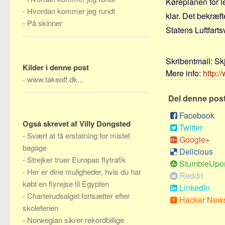
Køreplanen for l
-
Hvordan kommer jeg rundt
klar. Det bekræf
-
På skinner
Statens Luftfarts
Skribentmail:
Sk
Kilder i denne post
Mere info:
http:
-
www.takeoff.dk...
Del denne pos
Facebook
Også skrevet af Villy Dongsted
Twitter
-
Svært at få erstatning for mistet
Google+
bagage
Delicious
-
Strejker truer Europas flytrafik
StumbleUpo
-
Her er dine muligheder, hvis du har
Reddit
købt en flyrejse til Egypten
LinkedIn
-
Charterudsalget fortsætter efter
Hacker New
skoleferien
-
Norwegian sikrer rekordbillige