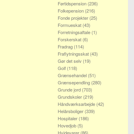
Førtidspension
(236)
Folkepension
(216)
Fonde projekter
(25)
Formueskat
(43)
Forretningsaftale
(1)
Forskerskat
(6)
Fradrag
(114)
Fraflytningsskat
(43)
Gør det selv
(19)
Golf
(118)
Grænsehandel
(51)
Grænsependling
(280)
Grunde jord
(703)
Grundskoler
(219)
Håndværksarbejde
(42)
Helårsboliger
(339)
Hospitaler
(186)
Hovedjob
(5)
Hvidevarer
(86)