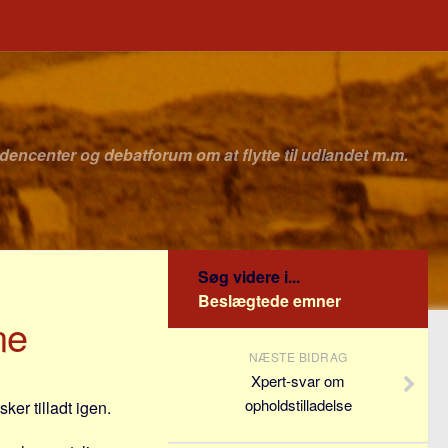
idencenter og debatforum om at flytte til udlandet m.m.
Søg videre i...
Beslægtede emner
ne
NÆSTE BIDRAG
Xpert-svar om
opholdstilladelse
ker tilladt igen.