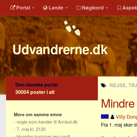
Portal
Lande
Nøgleord
Aspek
Udvandrerne.dk
Den danske portal
REJSE, TR
30004 poster i alt
Mindre 
Mere om samme emne
Villy Don
-
nogle som kender til Amisol.dk
Fra 1. maj sker d
-
7. maj kl. 2120
-
Hvordan kommer jeg rundt