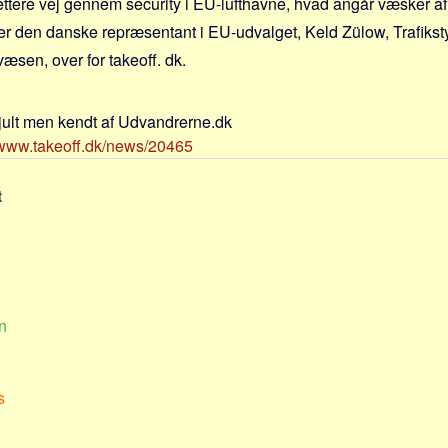
ettere vej gennem security i EU-lufthavne, hvad angår væsker af 
ter den danske repræsentant i EU-udvalget, Keld Zülow, Trafiksty
væsen, over for takeoff. dk.
jult men kendt af Udvandrerne.dk
//www.takeoff.dk/news/20465
t
n
s