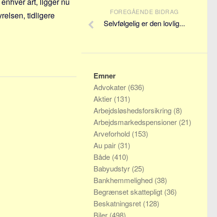
enhver art, ligger nu
FOREGÅENDE BIDRAG
relsen, tidligere
Selvfølgelig er den lovlig...
Emner
Advokater
(636)
Aktier
(131)
Arbejdsløshedsforsikring
(8)
Arbejdsmarkedspensioner
(21)
Arveforhold
(153)
Au pair
(31)
Både
(410)
Babyudstyr
(25)
Bankhemmelighed
(38)
Begrænset skattepligt
(36)
Beskatningsret
(128)
Biler
(498)