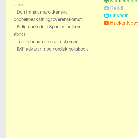
StumbleUpo
euro
Reddit
-
Den fransk-marokkanske
LinkedIn
dobbeltbeskatningsoverenskomst
Hacker New
-
Boligmarkedet i Spanien er igen
åbnet
-
Tutors behandles som stjerner
-
IMF advarer mod nordisk boligboble