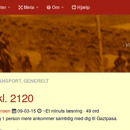
ter
Meta
Om
Hjælp
- V
ANSPORT, GENERELT
kl. 2120
ensen
09-03-15
~Et minuts læsning · 49 ord
 1 person mere ankommer samtidig med dig til Gazipasa.