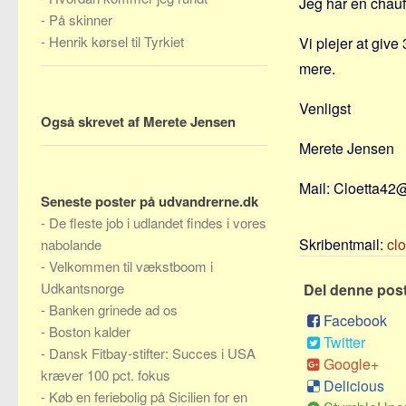
Jeg har en chauf
-
På skinner
-
Henrik kørsel til Tyrkiet
Vi plejer at give 
mere.
Venligst
Også skrevet af Merete Jensen
Merete Jensen
Mail: Cloetta42
Seneste poster på udvandrerne.dk
-
De fleste job i udlandet findes i vores
Skribentmail:
cl
nabolande
-
Velkommen til vækstboom i
Udkantsnorge
Del denne pos
-
Banken grinede ad os
Facebook
-
Boston kalder
Twitter
-
Dansk Fitbay-stifter: Succes i USA
Google+
kræver 100 pct. fokus
Delicious
-
Køb en feriebolig på Sicilien for en