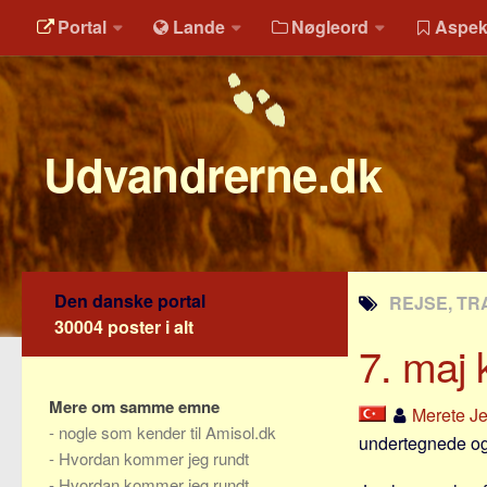
Portal
Lande
Nøgleord
Aspek
Udvandrerne.dk
Den danske portal
REJSE, TR
30004 poster i alt
7. maj 
Mere om samme emne
Merete J
-
nogle som kender til Amisol.dk
undertegnede og
-
Hvordan kommer jeg rundt
-
Hvordan kommer jeg rundt