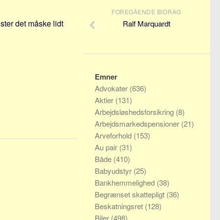
FOREGÅENDE BIDRAG
koster det måske lidt
Ralf Marquardt
Emner
Advokater
(636)
Aktier
(131)
Arbejdsløshedsforsikring
(8)
Arbejdsmarkedspensioner
(21)
Arveforhold
(153)
Au pair
(31)
Både
(410)
Babyudstyr
(25)
Bankhemmelighed
(38)
Begrænset skattepligt
(36)
Beskatningsret
(128)
Biler
(498)