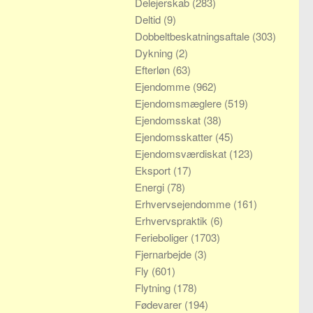
Delejerskab
(283)
Deltid
(9)
Dobbeltbeskatningsaftale
(303)
Dykning
(2)
Efterløn
(63)
Ejendomme
(962)
Ejendomsmæglere
(519)
Ejendomsskat
(38)
Ejendomsskatter
(45)
Ejendomsværdiskat
(123)
Eksport
(17)
Energi
(78)
Erhvervsejendomme
(161)
Erhvervspraktik
(6)
Ferieboliger
(1703)
Fjernarbejde
(3)
Fly
(601)
Flytning
(178)
Fødevarer
(194)