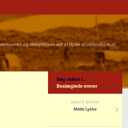
idencenter og debatforum om at flytte til udlandet m.m.
Søg videre i...
Beslægtede emner
NÆSTE BIDRAG
Mette Lykke