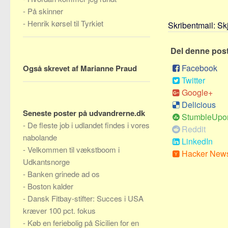
-
På skinner
-
Henrik kørsel til Tyrkiet
Skribentmail:
Sk
Del denne pos
Facebook
Også skrevet af Marianne Praud
Twitter
Google+
Delicious
Seneste poster på udvandrerne.dk
StumbleUpo
-
De fleste job i udlandet findes i vores
Reddit
nabolande
LinkedIn
-
Velkommen til vækstboom i
Hacker New
Udkantsnorge
-
Banken grinede ad os
-
Boston kalder
-
Dansk Fitbay-stifter: Succes i USA
kræver 100 pct. fokus
-
Køb en feriebolig på Sicilien for en