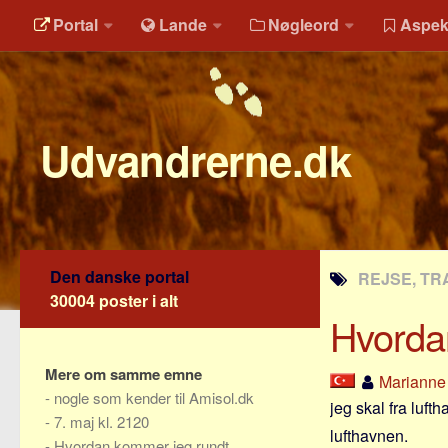
Portal
Lande
Nøgleord
Aspek
Udvandrerne.dk
Den danske portal
REJSE, TR
30004 poster i alt
Hvorda
Mere om samme emne
Marianne
-
nogle som kender til Amisol.dk
jeg skal fra luft
-
7. maj kl. 2120
lufthavnen.
-
Hvordan kommer jeg rundt