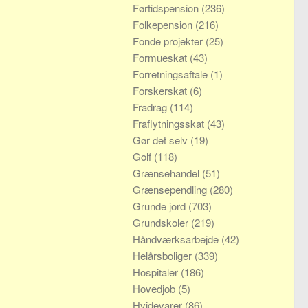
Førtidspension
(236)
Folkepension
(216)
Fonde projekter
(25)
Formueskat
(43)
Forretningsaftale
(1)
Forskerskat
(6)
Fradrag
(114)
Fraflytningsskat
(43)
Gør det selv
(19)
Golf
(118)
Grænsehandel
(51)
Grænsependling
(280)
Grunde jord
(703)
Grundskoler
(219)
Håndværksarbejde
(42)
Helårsboliger
(339)
Hospitaler
(186)
Hovedjob
(5)
Hvidevarer
(86)