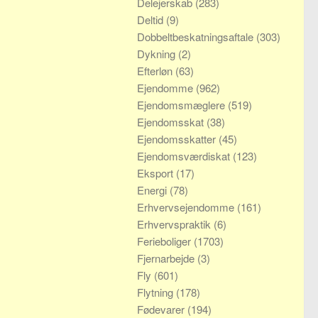
Delejerskab
(283)
Deltid
(9)
Dobbeltbeskatningsaftale
(303)
Dykning
(2)
Efterløn
(63)
Ejendomme
(962)
Ejendomsmæglere
(519)
Ejendomsskat
(38)
Ejendomsskatter
(45)
Ejendomsværdiskat
(123)
Eksport
(17)
Energi
(78)
Erhvervsejendomme
(161)
Erhvervspraktik
(6)
Ferieboliger
(1703)
Fjernarbejde
(3)
Fly
(601)
Flytning
(178)
Fødevarer
(194)