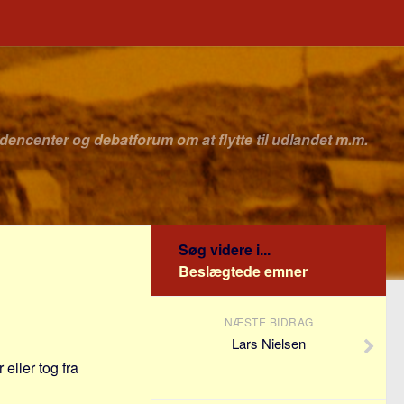
idencenter og debatforum om at flytte til udlandet m.m.
Søg videre i...
Beslægtede emner
NÆSTE BIDRAG
Lars Nielsen
eller tog fra