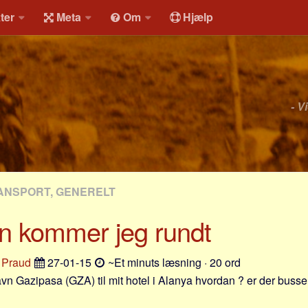
ter
Meta
Om
Hjælp
- V
ANSPORT, GENERELT
n kommer jeg rundt
 Praud
27-01-15
~Et minuts læsning · 20 ord
havn Gazipasa (GZA) til mit hotel i Alanya hvordan ? er der busser 