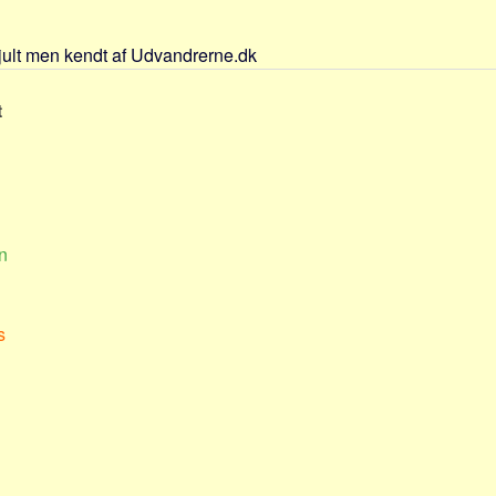
jult men kendt af Udvandrerne.dk
t
n
s