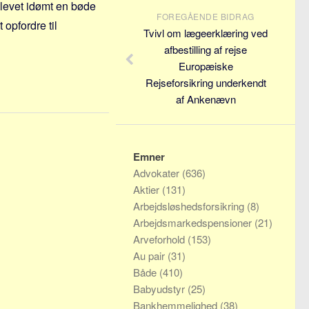
blevet idømt en bøde
FOREGÅENDE BIDRAG
 opfordre til
Tvivl om lægeerklæring ved
afbestilling af rejse
Europæiske
Rejseforsikring underkendt
af Ankenævn
Emner
Advokater
(636)
Aktier
(131)
Arbejdsløshedsforsikring
(8)
Arbejdsmarkedspensioner
(21)
Arveforhold
(153)
Au pair
(31)
Både
(410)
Babyudstyr
(25)
Bankhemmelighed
(38)