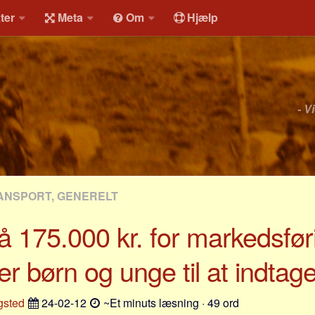
ter
Meta
Om
Hjælp
- V
ANSPORT, GENERELT
 175.000 kr. for markedsfør
er børn og unge til at indtag
gsted
24-02-12
~Et minuts læsning · 49 ord