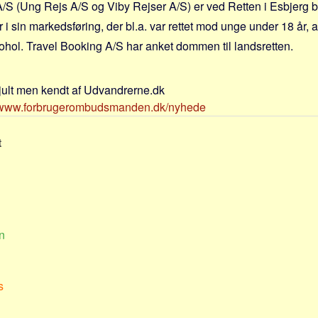
/S (Ung Rejs A/S og Viby Rejser A/S) er ved Retten i Esbjerg 
r i sin markedsføring, der bl.a. var rettet mod unge under 18 år, at
kohol. Travel Booking A/S har anket dommen til landsretten.
jult men kendt af Udvandrerne.dk
//www.forbrugerombudsmanden.dk/nyhede
t
n
s