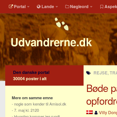
Portal
Lande
Nøgleord
Aspek
Udvandrerne.dk
Den danske portal
REJSE, TR
30004 poster i alt
Bøde på
opfordr
Mere om samme emne
-
nogle som kender til Amisol.dk
-
7. maj kl. 2120
Villy Don
-
Hvordan kommer jeg rundt