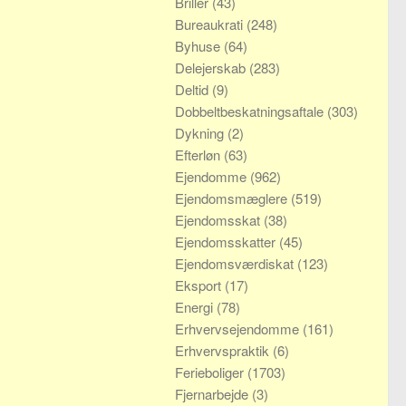
Briller
(43)
Bureaukrati
(248)
Byhuse
(64)
Delejerskab
(283)
Deltid
(9)
Dobbeltbeskatningsaftale
(303)
Dykning
(2)
Efterløn
(63)
Ejendomme
(962)
Ejendomsmæglere
(519)
Ejendomsskat
(38)
Ejendomsskatter
(45)
Ejendomsværdiskat
(123)
Eksport
(17)
Energi
(78)
Erhvervsejendomme
(161)
Erhvervspraktik
(6)
Ferieboliger
(1703)
Fjernarbejde
(3)