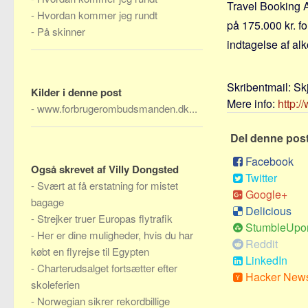
Travel Booking A
-
Hvordan kommer jeg rundt
på 175.000 kr. fo
-
På skinner
indtagelse af al
Skribentmail:
Sk
Kilder i denne post
Mere info:
http:
-
www.forbrugerombudsmanden.dk...
Del denne pos
Facebook
Også skrevet af Villy Dongsted
Twitter
-
Svært at få erstatning for mistet
Google+
bagage
Delicious
-
Strejker truer Europas flytrafik
StumbleUpo
-
Her er dine muligheder, hvis du har
Reddit
købt en flyrejse til Egypten
LinkedIn
-
Charterudsalget fortsætter efter
Hacker New
skoleferien
-
Norwegian sikrer rekordbillige