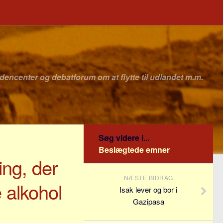
idencenter og debatforum om at flytte til udlandet m.m.
Søg videre i...
Beslægtede emner
ing, der
NÆSTE BIDRAG
e alkohol
Isak lever og bor i
Gazipasa