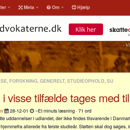
ter
Meta
Om
Hjælp
- V
E, FORSKNING, GENERELT, STUDIEOPHOLD, SU
i visse tilfælde tages med ti
en
28-12-01
~Et minuts læsning · 71 ord
 uddannelser i udlandet, der ikke findes tilsvarende i Danmar
 hjemmefra allerede fra første studieår. Støtten skal dog søges, 