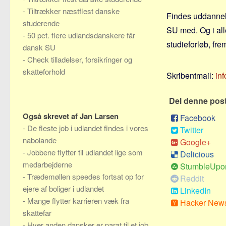
-
Tiltrækker næstflest danske
Findes uddannels
studerende
SU med. Og i alle
-
50 pct. flere udlandsdanskere får
studieforløb, frem
dansk SU
-
Check tilladelser, forsikringer og
skatteforhold
Skribentmail:
in
Del denne pos
Også skrevet af Jan Larsen
Facebook
-
De fleste job i udlandet findes i vores
Twitter
nabolande
Google+
-
Jobbene flytter til udlandet lige som
Delicious
medarbejderne
StumbleUpo
-
Trædemøllen speedes fortsat op for
Reddit
ejere af boliger i udlandet
LinkedIn
-
Mange flytter karrieren væk fra
Hacker New
skattefar
-
Hver anden dansker er parat til et job