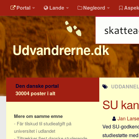
Portal
Lande
Nøgleord
Aspek
Udvandrerne.dk
Den danske portal
UDDANNELS
30004 poster i alt
SU kan 
Mere om samme emne
Jan Lars
-
Får tilskud til studieafgift på
Ved SU-godkendte
universitet i udlandet
studiestøtte med
-
Tiltrækker flest danske studerende