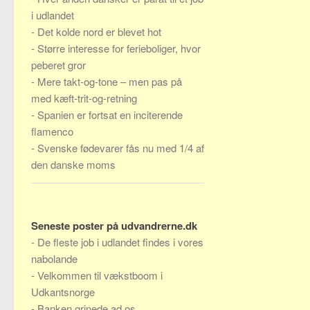
i udlandet
-
Det kolde nord er blevet hot
-
Større interesse for ferieboliger, hvor
peberet gror
-
Mere takt-og-tone – men pas på
med kæft-trit-og-retning
-
Spanien er fortsat en inciterende
flamenco
-
Svenske fødevarer fås nu med 1/4 af
den danske moms
Seneste poster på udvandrerne.dk
-
De fleste job i udlandet findes i vores
nabolande
-
Velkommen til vækstboom i
Udkantsnorge
-
Banken grinede ad os