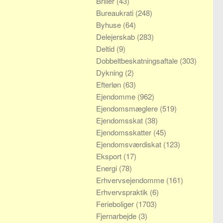
Briller
(43)
Bureaukrati
(248)
Byhuse
(64)
Delejerskab
(283)
Deltid
(9)
Dobbeltbeskatningsaftale
(303)
Dykning
(2)
Efterløn
(63)
Ejendomme
(962)
Ejendomsmæglere
(519)
Ejendomsskat
(38)
Ejendomsskatter
(45)
Ejendomsværdiskat
(123)
Eksport
(17)
Energi
(78)
Erhvervsejendomme
(161)
Erhvervspraktik
(6)
Ferieboliger
(1703)
Fjernarbejde
(3)