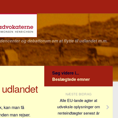
idencenter og debatforum om at flytte til udlandet m.m.
Søg videre i...
Beslægtede emner
l udlandet
NÆSTE BIDRAG
Alle EU-lande agter at
udveksle oplysninger om
k, kan man få
renteindtægter senest år
inden man rejser.