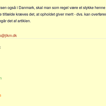
en også i Danmark, skal man som regel være et stykke henne i
 tilfælde kræves det, at opholdet giver merit - dvs. kan overføres
går det af artiklen.
fo@jlkm.dk
t
n
s