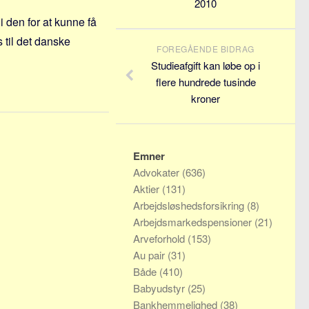
2010
 den for at kunne få
 til det danske
FOREGÅENDE BIDRAG
Studieafgift kan løbe op i
flere hundrede tusinde
kroner
Emner
Advokater
(636)
Aktier
(131)
Arbejdsløshedsforsikring
(8)
Arbejdsmarkedspensioner
(21)
Arveforhold
(153)
Au pair
(31)
Både
(410)
Babyudstyr
(25)
Bankhemmelighed
(38)