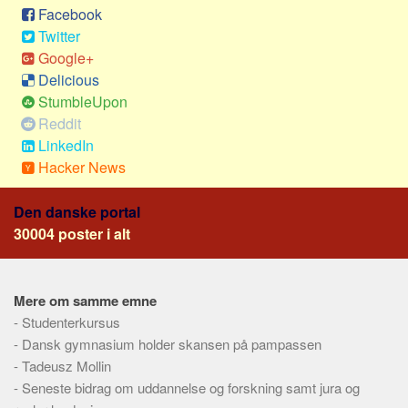
Sverige
Facebook
Twitter
Norge
Google+
Thailand
Delicious
Italien
StumbleUpon
Grækenland
Reddit
LinkedIn
USA
Hacker News
Alle
Nøgleord
Den danske portal
30004 poster i alt
Bolig
Job
Mere om samme emne
Virksomhed
-
Studenterkursus
Investering
-
Dansk gymnasium holder skansen på pampassen
Pension og opsparing
-
Tadeusz Mollin
Forbrug
-
Seneste bidrag om uddannelse og forskning samt jura og