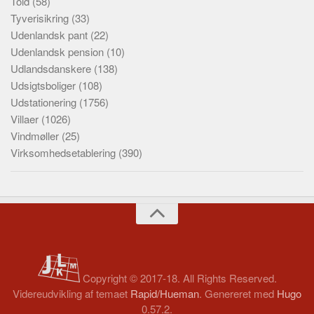
Told
(58)
Tyverisikring
(33)
Udenlandsk pant
(22)
Udenlandsk pension
(10)
Udlandsdanskere
(138)
Udsigtsboliger
(108)
Udstationering
(1756)
Villaer
(1026)
Vindmøller
(25)
Virksomhedsetablering
(390)
Copyright © 2017-18. All Rights Reserved.
Videreudvikling af temaet
Rapid/Hueman
. Genereret med
Hugo
0.57.2.