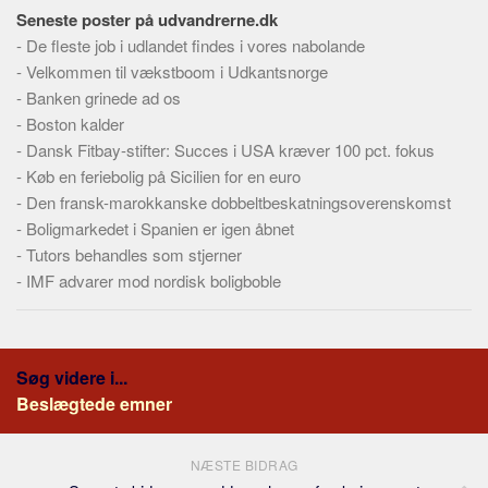
Skribenter
Seneste poster på udvandrerne.dk
-
De fleste job i udlandet findes i vores nabolande
Personer
-
Velkommen til vækstboom i Udkantsnorge
Steder
-
Banken grinede ad os
Kilder
-
Boston kalder
-
Dansk Fitbay-stifter: Succes i USA kræver 100 pct. fokus
Om
-
Køb en feriebolig på Sicilien for en euro
Webstedet
-
Den fransk-marokkanske dobbeltbeskatningsoverenskomst
Forhistorien
-
Boligmarkedet i Spanien er igen åbnet
-
Tutors behandles som stjerner
Redigering
-
IMF advarer mod nordisk boligboble
Tekstannoncer
Bannere
Hjælp
Søg videre i...
Beslægtede emner
NÆSTE BIDRAG