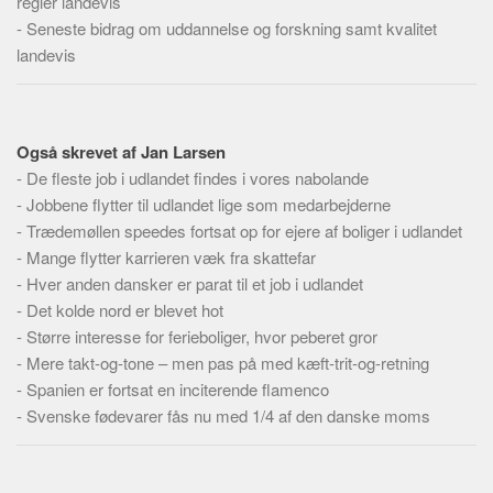
regler landevis
Social sikring og sundhed
-
Seneste bidrag om uddannelse og forskning samt kvalitet
Transport
landevis
Alle
Aspekter
Også skrevet af Jan Larsen
Køb og salg
-
De fleste job i udlandet findes i vores nabolande
Økonomi
-
Jobbene flytter til udlandet lige som medarbejderne
Jura og regler
-
Trædemøllen speedes fortsat op for ejere af boliger i udlandet
Skatter og afgifter
-
Mange flytter karrieren væk fra skattefar
-
Hver anden dansker er parat til et job i udlandet
Statistik
-
Det kolde nord er blevet hot
Praktisk
-
Større interesse for ferieboliger, hvor peberet gror
Alle
-
Mere takt-og-tone – men pas på med kæft-trit-og-retning
-
Spanien er fortsat en inciterende flamenco
Meta
-
Svenske fødevarer fås nu med 1/4 af den danske moms
Dokumenttyper
Emner