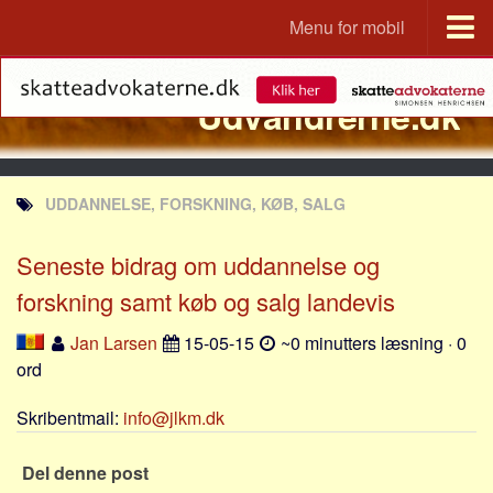
Menu for mobil
Portal
Udvandrerne.dk
Udvandrerne.dk
Utvandrerne.no
Utvandrarna.se
UDDANNELSE, FORSKNING, KØB, SALG
Tyskland.dk
England.dk
Seneste bidrag om uddannelse og
Rusland.dk
forskning samt køb og salg landevis
JLKM.dk
Jan Larsen
15-05-15
~0 minutters læsning · 0
Lande
ord
Tyrkiet
Skribentmail:
info@jlkm.dk
Spanien
Frankrig
Del denne post