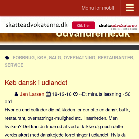
Menu for mobil
Portal
Udvandrerne.dk
Udvandrerne.dk
Utvandrerne.no
Utvandrarna.se
FORBRUG, KØB, SALG, OVERNATNING, RESTAURANTER,
Tyskland.dk
SERVICE
England.dk
Køb dansk i udlandet
Rusland.dk
JLKM.dk
Jan Larsen
18-12-16
~Et minuts læsning · 56
ord
Lande
Hvor du end befinder dig på kloden, er der ofte en dansk butik,
Tyrkiet
restaurant, overnatnings-mulighed etc. i nærheden. Men
Spanien
hvilken? Det kan du finde ud af ved at klikke dig ned i dette
Frankrig
verdenskort med danskejede forretninger i udlandet. Hvis du