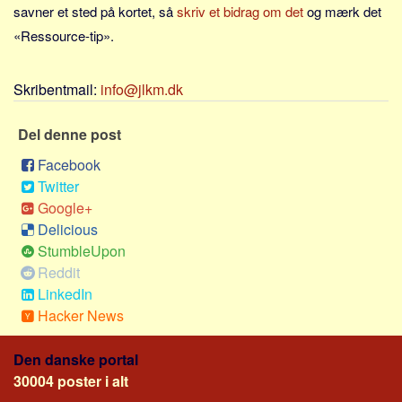
Sverige
savner et sted på kortet, så
skriv et bidrag om det
og mærk det
«Ressource-tip».
Norge
Thailand
Skribentmail:
info@jlkm.dk
Italien
Grækenland
Del denne post
USA
Facebook
Alle
Twitter
Nøgleord
Google+
Delicious
Bolig
StumbleUpon
Job
Reddit
LinkedIn
Virksomhed
Hacker News
Investering
Pension og opsparing
Den danske portal
Forbrug
30004 poster i alt