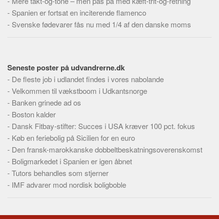
-
Mere takt-og-tone – men pas på med kæft-trit-og-retning
Skribenter
-
Spanien er fortsat en inciterende flamenco
Personer
-
Svenske fødevarer fås nu med 1/4 af den danske moms
Steder
Kilder
Seneste poster på udvandrerne.dk
Om
-
De fleste job i udlandet findes i vores nabolande
Webstedet
-
Velkommen til vækstboom i Udkantsnorge
Forhistorien
-
Banken grinede ad os
-
Boston kalder
Redigering
-
Dansk Fitbay-stifter: Succes i USA kræver 100 pct. fokus
Tekstannoncer
-
Køb en feriebolig på Sicilien for en euro
Bannere
-
Den fransk-marokkanske dobbeltbeskatningsoverenskomst
-
Boligmarkedet i Spanien er igen åbnet
Hjælp
-
Tutors behandles som stjerner
-
IMF advarer mod nordisk boligboble