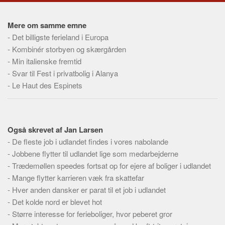
Social sikring og sundhed
Transport
Mere om samme emne
Alle
-
Det billigste ferieland i Europa
-
Kombinér storbyen og skærgården
Aspekter
-
Min italienske fremtid
Køb og salg
-
Svar til Fest i privatbolig i Alanya
-
Le Haut des Espinets
Økonomi
Jura og regler
Skatter og afgifter
Også skrevet af Jan Larsen
Statistik
-
De fleste job i udlandet findes i vores nabolande
Praktisk
-
Jobbene flytter til udlandet lige som medarbejderne
Alle
-
Trædemøllen speedes fortsat op for ejere af boliger i udlandet
-
Mange flytter karrieren væk fra skattefar
Meta
-
Hver anden dansker er parat til et job i udlandet
Dokumenttyper
-
Det kolde nord er blevet hot
-
Større interesse for ferieboliger, hvor peberet gror
Emner