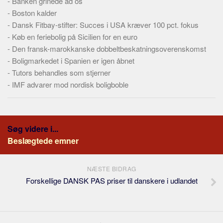
-
Banken grinede ad os
-
Boston kalder
-
Dansk Fitbay-stifter: Succes i USA kræver 100 pct. fokus
-
Køb en feriebolig på Sicilien for en euro
-
Den fransk-marokkanske dobbeltbeskatningsoverenskomst
-
Boligmarkedet i Spanien er igen åbnet
-
Tutors behandles som stjerner
-
IMF advarer mod nordisk boligboble
Søg videre i...
Beslægtede emner
NÆSTE BIDRAG
Forskellige DANSK PAS priser til danskere i udlandet