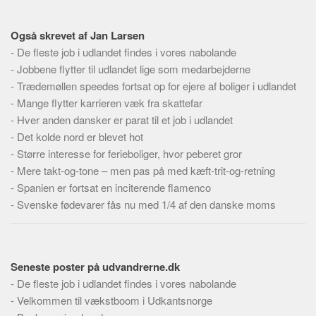
Skribenter
Personer
Også skrevet af Jan Larsen
-
Steder
De fleste job i udlandet findes i vores nabolande
-
Jobbene flytter til udlandet lige som medarbejderne
Kilder
-
Trædemøllen speedes fortsat op for ejere af boliger i udlandet
Om
-
Mange flytter karrieren væk fra skattefar
-
Hver anden dansker er parat til et job i udlandet
Webstedet
-
Det kolde nord er blevet hot
Forhistorien
-
Større interesse for ferieboliger, hvor peberet gror
Redigering
-
Mere takt-og-tone – men pas på med kæft-trit-og-retning
-
Spanien er fortsat en inciterende flamenco
Tekstannoncer
-
Svenske fødevarer fås nu med 1/4 af den danske moms
Bannere
Hjælp
Seneste poster på udvandrerne.dk
-
De fleste job i udlandet findes i vores nabolande
-
Velkommen til vækstboom i Udkantsnorge