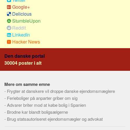
Social sikring og sundhed
Google+
Transport
Delicious
Alle
StumbleUpon
Reddit
Aspekter
LinkedIn
Køb og salg
Hacker News
Økonomi
Den danske portal
Jura og regler
30004 poster i alt
Skatter og afgifter
Statistik
Mere om samme emne
Praktisk
-
Frygter at danskere vil droppe danske ejendomsmæglere
Alle
-
Ferieboliger på anparter griber om sig
Meta
-
Advarer briter mod at købe bolig i Spanien
-
Brodne kar blandt boligsælgerne
Dokumenttyper
-
Brug statsautoriseret ejendomsmægler og advokat
Emner