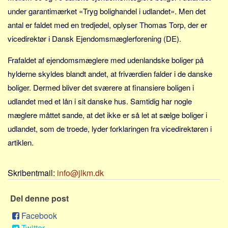
Sverige
under garantimærket «Tryg bolighandel i udlandet». Men det
Norge
antal er faldet med en tredjedel, oplyser Thomas Torp, der er
Thailand
vicedirektør i Dansk Ejendomsmæglerforening (DE).
Italien
Frafaldet af ejendomsmæglere med udenlandske boliger på
Grækenland
hylderne skyldes blandt andet, at friværdien falder i de danske
USA
boliger. Dermed bliver det sværere at finansiere boligen i
Alle
udlandet med et lån i sit danske hus. Samtidig har nogle
mæglere måttet sande, at det ikke er så let at sælge boliger i
Nøgleord
udlandet, som de troede, lyder forklaringen fra vicedirektøren i
Bolig
artiklen.
Job
Virksomhed
Skribentmail:
info@jlkm.dk
Investering
Del denne post
Pension og opsparing
Forbrug
Facebook
Twitter