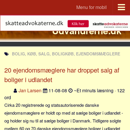
Menu for mobil
Portal
Udvandrerne.dk
Udvandrerne.dk
Utvandrerne.no
Utvandrarna.se
BOLIG, KØB, SALG, BOLIGKØB, EJENDOMSMÆGLERE
Tyskland.dk
England.dk
20 ejendomsmæglere har droppet salg af
Rusland.dk
boliger i udlandet
JLKM.dk
Jan Larsen
11-08-08
~Et minuts læsning · 122
Lande
ord
Cirka 20 registrerede og statsautoriserede danske
Tyrkiet
ejendomsmæglere er holdt op med at sælge boliger i udlandet -
Spanien
og holder sig nu til at sælge boliger i Danmark. Tidligere solgte
Frankrig
mellem 60 og 70 danske ejendomsmæglere boliger i udlandet