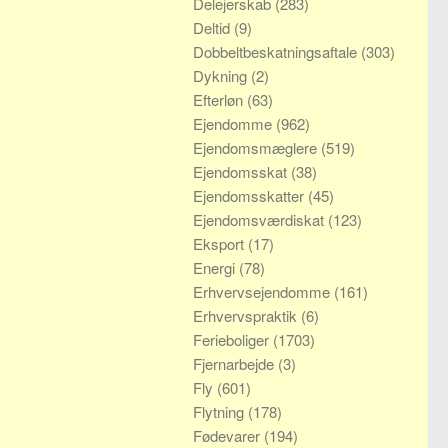
Delejerskab
(283)
Deltid
(9)
Dobbeltbeskatningsaftale
(303)
Dykning
(2)
Efterløn
(63)
Ejendomme
(962)
Ejendomsmæglere
(519)
Ejendomsskat
(38)
Ejendomsskatter
(45)
Ejendomsværdiskat
(123)
Eksport
(17)
Energi
(78)
Erhvervsejendomme
(161)
Erhvervspraktik
(6)
Ferieboliger
(1703)
Fjernarbejde
(3)
Fly
(601)
Flytning
(178)
Fødevarer
(194)