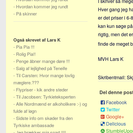
I skriver så me
-
Hvordan kommer jeg rundt
Hver gang jeg har
-
På skinner
er det priser i 6
kan kun søge på 
rigtig, men det e
Også skrevet af Lars K
finde de meget bi
-
Pia Pia !!!
-
Rolig Pia!!
MVH Lars K
-
Penge åbner mange døre !!!
-
Salg af lejlighed på Teneife
-
Til Carsten: Hvor mange lovlig
Skribentmail:
Sk
mæglere.???
-
Flypriser - kik andre steder
Del denne pos
-
Til Jacobsen: Tyrkieteksperten
Facebook
-
Alle Nordmænd er alkoholikere :-) og
Twitter
fulde af løgn
Google+
-
Sidste info om skøder fra den
Delicious
Tyrkiske ambassade
StumbleUpo
-
Jeg brækker mig snart !!!!