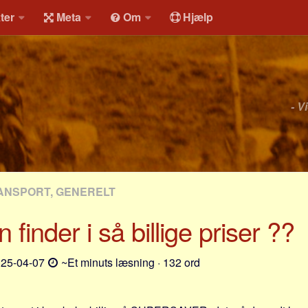
ter
Meta
Om
Hjælp
- V
ANSPORT, GENERELT
 finder i så billige priser ??
25-04-07
~Et minuts læsning · 132 ord