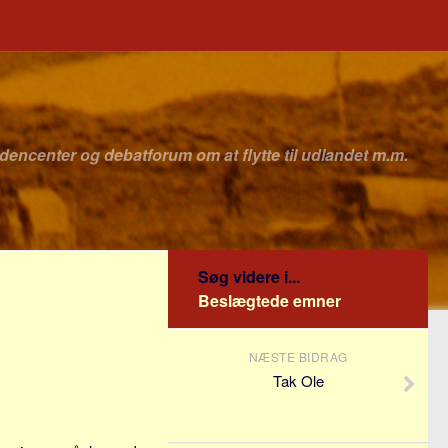
idencenter og debatforum om at flytte til udlandet m.m.
Søg videre i...
Beslægtede emner
NÆSTE BIDRAG
Tak Ole