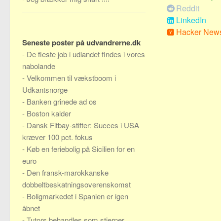
Reddit
LinkedIn
Hacker New
Seneste poster på udvandrerne.dk
-
De fleste job i udlandet findes i vores
nabolande
-
Velkommen til vækstboom i
Udkantsnorge
-
Banken grinede ad os
-
Boston kalder
-
Dansk Fitbay-stifter: Succes i USA
kræver 100 pct. fokus
-
Køb en feriebolig på Sicilien for en
euro
-
Den fransk-marokkanske
dobbeltbeskatningsoverenskomst
-
Boligmarkedet i Spanien er igen
åbnet
-
Tutors behandles som stjerner