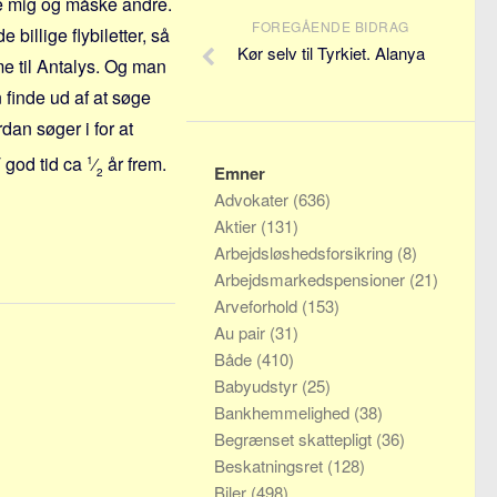
e mig og måske andre.
FOREGÅENDE BIDRAG
billige flybiletter, så
Kør selv til Tyrkiet. Alanya
me til Antalys. Og man
 finde ud af at søge
rdan søger i for at
T god tid ca
⁄
år frem.
1
Emner
2
Advokater
(636)
Aktier
(131)
Arbejdsløshedsforsikring
(8)
Arbejdsmarkedspensioner
(21)
Arveforhold
(153)
Au pair
(31)
Både
(410)
Babyudstyr
(25)
Bankhemmelighed
(38)
Begrænset skattepligt
(36)
Beskatningsret
(128)
Biler
(498)