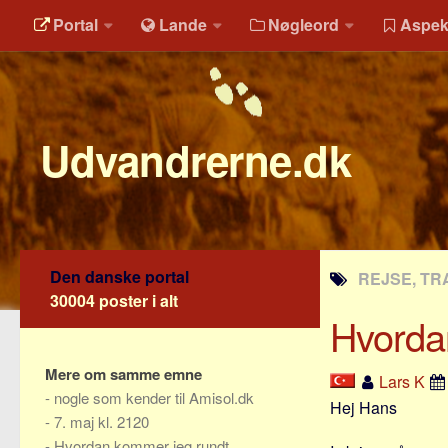
Portal
Lande
Nøgleord
Aspek
Udvandrerne.dk
Den danske portal
REJSE, TR
30004 poster i alt
Hvordan
Mere om samme emne
Lars K
-
nogle som kender til Amisol.dk
Hej Hans
-
7. maj kl. 2120
-
Hvordan kommer jeg rundt