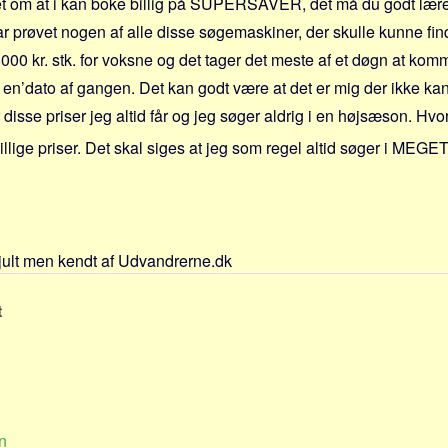
get om at i kan boke billig på SUPERSAVER, det må du godt lær
 prøvet nogen af alle disse søgemaskiner, der skulle kunne finde 
-8000 kr. stk. for voksne og det tager det meste af et døgn at kom
en’dato af gangen. Det kan godt være at det er mig der ikke kan
r disse priser jeg altid får og jeg søger aldrig i en højsæson. Hvo
llige priser. Det skal siges at jeg som regel altid søger i MEGE
jult men kendt af Udvandrerne.dk
t
n