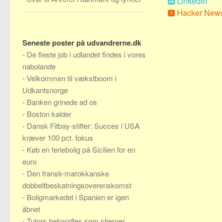
LinkedIn
Hacker New
Seneste poster på udvandrerne.dk
-
De fleste job i udlandet findes i vores
nabolande
-
Velkommen til vækstboom i
Udkantsnorge
-
Banken grinede ad os
-
Boston kalder
-
Dansk Fitbay-stifter: Succes i USA
kræver 100 pct. fokus
-
Køb en feriebolig på Sicilien for en
euro
-
Den fransk-marokkanske
dobbeltbeskatningsoverenskomst
-
Boligmarkedet i Spanien er igen
åbnet
-
Tutors behandles som stjerner