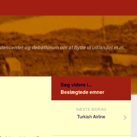
idencenter og debatforum om at flytte til udlandet m.m.
Søg videre i...
Beslægtede emner
NÆSTE BIDRAG
Turkish Airline