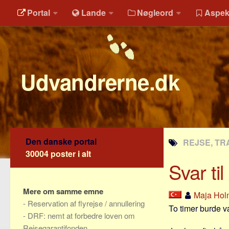
Portal
Lande
Nøgleord
Aspek
Udvandrerne.dk
Den danske portal
REJSE, TR
30004 poster i alt
Svar til
Mere om samme emne
Maja Hol
-
Reservation af flyrejse / annullering
To timer burde væ
-
DRF: nemt at forbedre loven om
Rejsegarantifonden