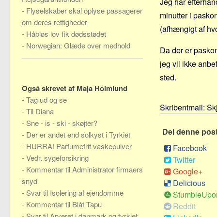
Jeg har efterhånd
-
Flyselskaber skal oplyse passagerer
minutter i pasko
om deres rettigheder
(afhængigt af hvo
-
Håbløs lov fik dødsstødet
-
Norwegian: Glæde over medhold
Da der er paskon
jeg vil ikke anbe
sted.
Også skrevet af Maja Holmlund
-
Tag ud og se
Skribentmail:
Sk
-
Til Diana
-
Sne - is - ski - skøjter?
Del denne pos
-
Der er andet end solkyst i Tyrkiet
-
HURRA! Parfumefrit vaskepulver
Facebook
-
Vedr. sygeforsikring
Twitter
-
Kommentar til Administrator firmaers
Google+
snyd
Delicious
-
Svar til Isolering af ejendomme
StumbleUpo
-
Kommentar til Blåt Tapu
Reddit
-
Svar til Arveret i danmark og tyrkiet