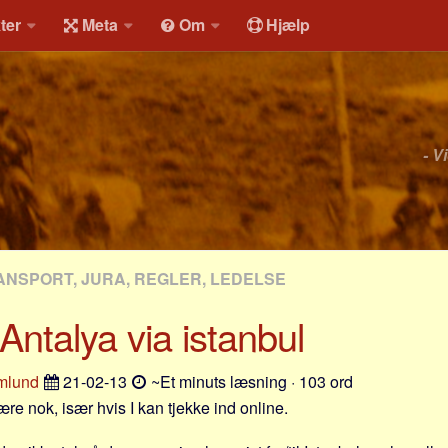
ter
Meta
Om
Hjælp
- V
ANSPORT, JURA, REGLER, LEDELSE
 Antalya via istanbul
mlund
21-02-13
~Et minuts læsning · 103 ord
re nok, især hvis I kan tjekke ind online.