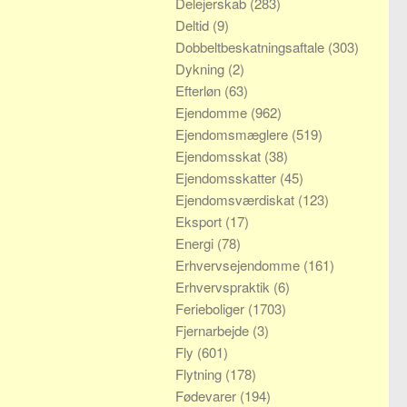
Delejerskab
(283)
Deltid
(9)
Dobbeltbeskatningsaftale
(303)
Dykning
(2)
Efterløn
(63)
Ejendomme
(962)
Ejendomsmæglere
(519)
Ejendomsskat
(38)
Ejendomsskatter
(45)
Ejendomsværdiskat
(123)
Eksport
(17)
Energi
(78)
Erhvervsejendomme
(161)
Erhvervspraktik
(6)
Ferieboliger
(1703)
Fjernarbejde
(3)
Fly
(601)
Flytning
(178)
Fødevarer
(194)