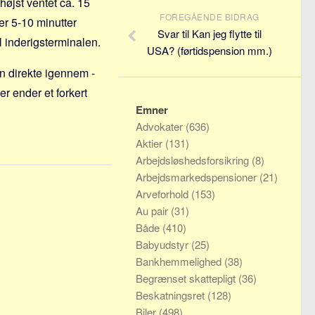
rhøjst ventet ca. 15
FOREGÅENDE BIDRAG
er 5-10 minutter
Svar til Kan jeg flytte til
il inderigsterminalen.
USA? (førtidspension mm.)
n direkte igennem -
r ender et forkert
Emner
Advokater
(636)
Aktier
(131)
Arbejdsløshedsforsikring
(8)
Arbejdsmarkedspensioner
(21)
Arveforhold
(153)
Au pair
(31)
Både
(410)
Babyudstyr
(25)
Bankhemmelighed
(38)
Begrænset skattepligt
(36)
Beskatningsret
(128)
Biler
(498)