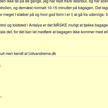
en ikke tal på de gange, jeg har rejst fra/til Istanbul, og har alle
ntrollen, og dernæst normalt 10-15 minutter på bagagen. Det tag
r meget I slæber på og hvor god form I er i) at gå fra udenrigs- t
trol og toldsted i Antalya er det MÅSKE muligt at tjekke bagage
fale det, for det kan let medføre at bagagen ikke kommer med elle
jult men kendt af Udvandrerne.dk
t
n