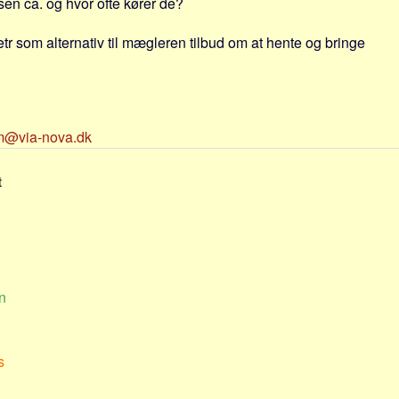
sen ca. og hvor ofte kører de?
tr som alternativ til mægleren tilbud om at hente og bringe
m@via-nova.dk
t
n
s