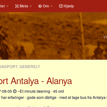
ter
Meta
Om
Hjælp
- V
ANSPORT, GENERELT
rt Antalya - Alanya
-08-05
~Et minuts læsning · 45 ord
 har erfaringer - gode som dårlige - med at tage bus fra Antalya 