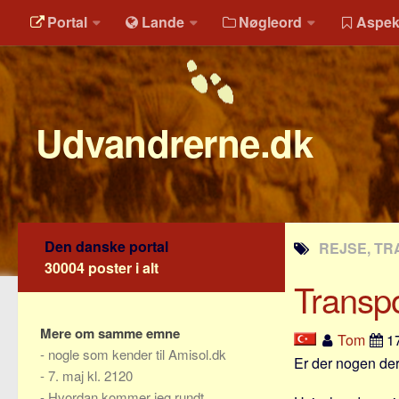
Portal
Lande
Nøgleord
Aspek
Udvandrerne.dk
Den danske portal
REJSE, TR
30004 poster i alt
Transpo
Mere om samme emne
Tom
17
-
nogle som kender til Amisol.dk
Er der nogen der
-
7. maj kl. 2120
-
Hvordan kommer jeg rundt