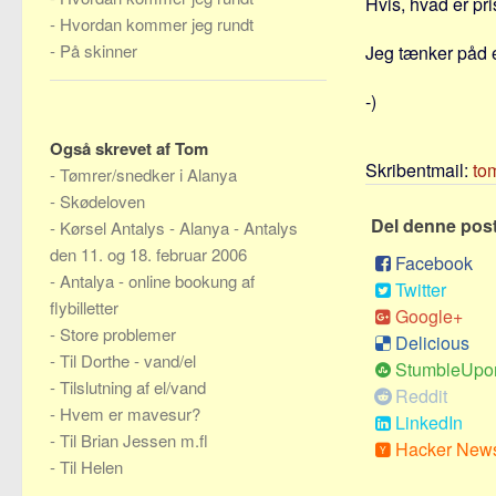
Hvis, hvad er pri
-
Hvordan kommer jeg rundt
-
På skinner
Jeg tænker påd e
-)
Også skrevet af Tom
Skribentmail:
to
-
Tømrer/snedker i Alanya
-
Skødeloven
Del denne pos
-
Kørsel Antalys - Alanya - Antalys
den 11. og 18. februar 2006
Facebook
-
Antalya - online bookung af
Twitter
flybilletter
Google+
-
Store problemer
Delicious
-
Til Dorthe - vand/el
StumbleUpo
-
Tilslutning af el/vand
Reddit
-
Hvem er mavesur?
LinkedIn
-
Til Brian Jessen m.fl
Hacker New
-
Til Helen