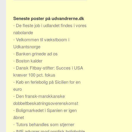
Seneste poster på udvandrerne.dk
-
De fleste job i udlandet findes i vores
nabolande
-
Velkommen til vækstboom i
Udkantsnorge
-
Banken grinede ad os
-
Boston kalder
-
Dansk Fitbay-stifter: Succes i USA
kræver 100 pct. fokus
-
Køb en feriebolig på Sicilien for en
euro
-
Den fransk-marokkanske
dobbeltbeskatningsoverenskomst
-
Boligmarkedet i Spanien er igen
åbnet
-
Tutors behandles som stjerner
-
IMF advarer mod nordisk boligboble