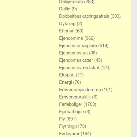
Delejerskab
(283)
Deltid
(9)
Dobbeltbeskatningsaftale
(303)
Dykning
(2)
Efterløn
(63)
Ejendomme
(962)
Ejendomsmæglere
(519)
Ejendomsskat
(38)
Ejendomsskatter
(45)
Ejendomsværdiskat
(123)
Eksport
(17)
Energi
(78)
Erhvervsejendomme
(161)
Erhvervspraktik
(6)
Ferieboliger
(1703)
Fjernarbejde
(3)
Fly
(601)
Flytning
(178)
Fødevarer
(194)