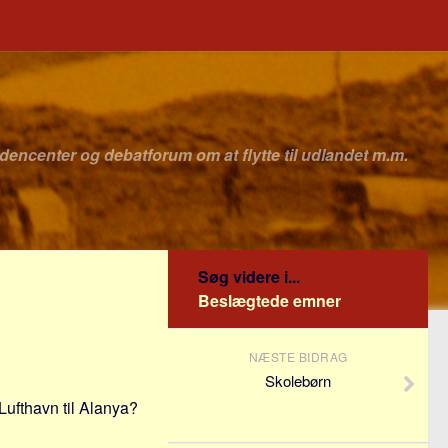
idencenter og debatforum om at flytte til udlandet m.m.
Søg videre i...
Beslægtede emner
NÆSTE BIDRAG
Skolebørn
Lufthavn til Alanya?