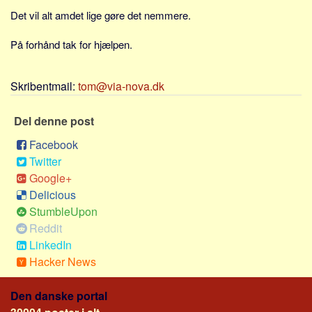
Sverige
Det vil alt amdet lige gøre det nemmere.
Norge
På forhånd tak for hjælpen.
Thailand
Italien
Skribentmail:
tom@via-nova.dk
Grækenland
USA
Del denne post
Alle
Facebook
Nøgleord
Twitter
Google+
Bolig
Delicious
Job
StumbleUpon
Reddit
Virksomhed
LinkedIn
Investering
Hacker News
Pension og opsparing
Forbrug
Den danske portal