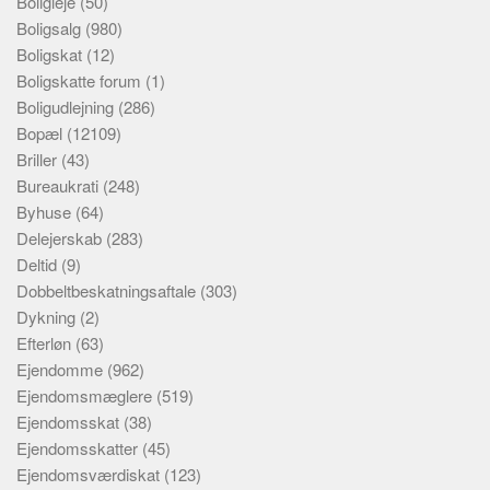
Boligleje
(50)
Boligsalg
(980)
Boligskat
(12)
Boligskatte forum
(1)
Boligudlejning
(286)
Bopæl
(12109)
Briller
(43)
Bureaukrati
(248)
Byhuse
(64)
Delejerskab
(283)
Deltid
(9)
Dobbeltbeskatningsaftale
(303)
Dykning
(2)
Efterløn
(63)
Ejendomme
(962)
Ejendomsmæglere
(519)
Ejendomsskat
(38)
Ejendomsskatter
(45)
Ejendomsværdiskat
(123)