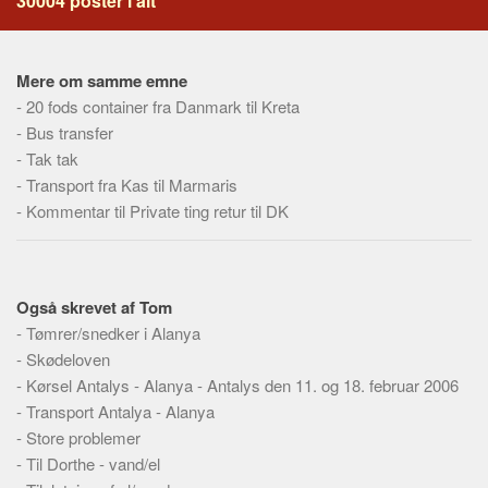
30004 poster i alt
Social sikring og sundhed
Transport
Alle
Mere om samme emne
-
20 fods container fra Danmark til Kreta
Aspekter
-
Bus transfer
Køb og salg
-
Tak tak
-
Transport fra Kas til Marmaris
Økonomi
-
Kommentar til Private ting retur til DK
Jura og regler
Skatter og afgifter
Statistik
Også skrevet af Tom
Praktisk
-
Tømrer/snedker i Alanya
Alle
-
Skødeloven
-
Kørsel Antalys - Alanya - Antalys den 11. og 18. februar 2006
Meta
-
Transport Antalya - Alanya
Dokumenttyper
-
Store problemer
-
Til Dorthe - vand/el
Emner