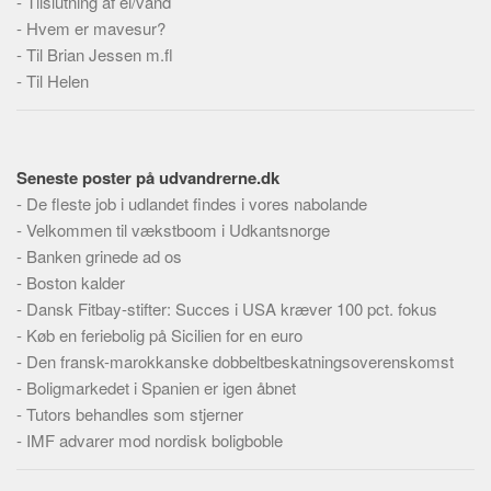
-
Tilslutning af el/vand
Skribenter
-
Hvem er mavesur?
Personer
-
Til Brian Jessen m.fl
-
Steder
Til Helen
Kilder
Om
Seneste poster på udvandrerne.dk
Webstedet
-
De fleste job i udlandet findes i vores nabolande
Forhistorien
-
Velkommen til vækstboom i Udkantsnorge
-
Banken grinede ad os
Redigering
-
Boston kalder
Tekstannoncer
-
Dansk Fitbay-stifter: Succes i USA kræver 100 pct. fokus
Bannere
-
Køb en feriebolig på Sicilien for en euro
-
Den fransk-marokkanske dobbeltbeskatningsoverenskomst
Hjælp
-
Boligmarkedet i Spanien er igen åbnet
-
Tutors behandles som stjerner
-
IMF advarer mod nordisk boligboble