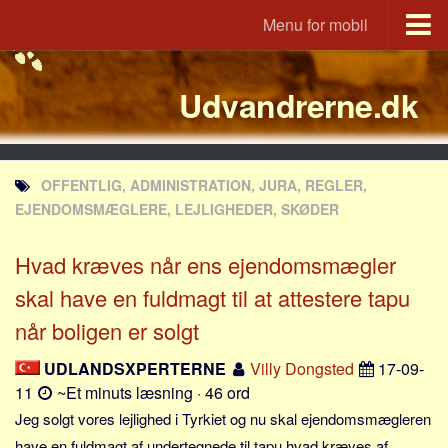
Menu for mobil
Portal
Udvandrerne.dk
Udvandrerne.dk
Utvandrerne.no
Utvandrarna.se
OFFENTLIG, ADMINISTRATION, JURA, REGLER,
Tyskland.dk
EJENDOMSMÆGLERE, LEJLIGHEDER, SKØDER
England.dk
Hvad kræves når ens ejendomsmægler
Rusland.dk
skal have en fuldmagt til at attestere tapu
JLKM.dk
når boligen er solgt
Lande
Tyrkiet
UDLANDSXPERTERNE
Villy Dongsted
17-09-
11
~Et minuts læsning · 46 ord
Spanien
Jeg solgt vores lejlighed i Tyrkiet og nu skal ejendomsmægleren
Frankrig
have en fuldmagt af undertegnede til tapu hvad kræves af