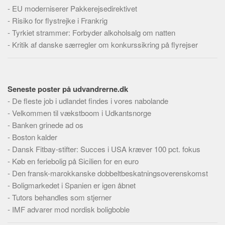
Skribenter
-
EU moderniserer Pakkerejsedirektivet
-
Risiko for flystrejke i Frankrig
Personer
-
Tyrkiet strammer: Forbyder alkoholsalg om natten
Steder
-
Kritik af danske særregler om konkurssikring på flyrejser
Kilder
Om
Seneste poster på udvandrerne.dk
Webstedet
-
De fleste job i udlandet findes i vores nabolande
Forhistorien
-
Velkommen til vækstboom i Udkantsnorge
Redigering
-
Banken grinede ad os
Tekstannoncer
-
Boston kalder
-
Dansk Fitbay-stifter: Succes i USA kræver 100 pct. fokus
Bannere
-
Køb en feriebolig på Sicilien for en euro
Hjælp
-
Den fransk-marokkanske dobbeltbeskatningsoverenskomst
-
Boligmarkedet i Spanien er igen åbnet
-
Tutors behandles som stjerner
-
IMF advarer mod nordisk boligboble