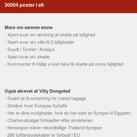
Social sikring og sundhed
30004 poster i alt
Transport
Alle
Mere om samme emne
Aspekter
-
Xpert-svar om ændring af skøde på lejlighed
-
Xpert-svar om villa til 2 lejligheder
Køb og salg
-
Snydt i Tyrkiet / Antalya
Økonomi
-
Xpert-svar om skøde
Jura og regler
-
Kommentar til Hjälp vi kan ikke få skøde på vores lejlighed
Skatter og afgifter
Statistik
Praktisk
Også skrevet af Villy Dongsted
-
Svært at få erstatning for mistet bagage
Alle
-
Strejker truer Europas flytrafik
Meta
-
Her er dine muligheder, hvis du har købt en flyrejse til Egypten
-
Charterudsalget fortsætter efter skoleferien
Dokumenttyper
-
Norwegian sikrer rekordbillige Thailand-flyrejser
Emner
-
280 luftfartsselskaber er forbudt i EU