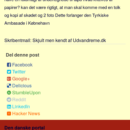
Sverige
papirer? kan det være rigtigt, at man skal komme med en tolk
Norge
og kopi af skødet og 2 foto Dette forlanger den Tyrkiske
Thailand
Ambasade i Købnehavn
Italien
Grækenland
Skribentmail:
Skjult men kendt af Udvandrerne.dk
USA
Del denne post
Alle
Facebook
Nøgleord
Twitter
Bolig
Google+
Delicious
Job
StumbleUpon
Virksomhed
Reddit
Investering
LinkedIn
Hacker News
Pension og opsparing
Forbrug
Den danske portal