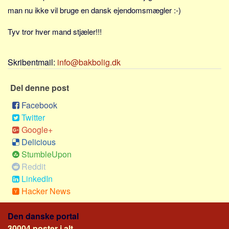
Skribenter
man nu ikke vil bruge en dansk ejendomsmægler :-)
Personer
Tyv tror hver mand stjæler!!!
Steder
Kilder
Skribentmail:
info@bakbolig.dk
Om
Del denne post
Webstedet
Facebook
Forhistorien
Twitter
Redigering
Google+
Tekstannoncer
Delicious
Bannere
StumbleUpon
Reddit
Hjælp
LinkedIn
Hacker News
Den danske portal
30004 poster i alt