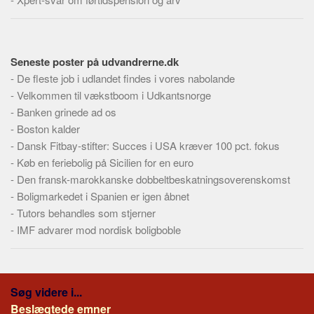
Seneste poster på udvandrerne.dk
-
De fleste job i udlandet findes i vores nabolande
-
Velkommen til vækstboom i Udkantsnorge
-
Banken grinede ad os
-
Boston kalder
-
Dansk Fitbay-stifter: Succes i USA kræver 100 pct. fokus
-
Køb en feriebolig på Sicilien for en euro
-
Den fransk-marokkanske dobbeltbeskatningsoverenskomst
-
Boligmarkedet i Spanien er igen åbnet
-
Tutors behandles som stjerner
-
IMF advarer mod nordisk boligboble
Søg videre i...
Beslægtede emner