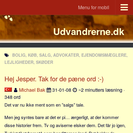
Menu for mobil
Portal
Udvandrerne.dk
Udvandrerne.dk
Utvandrerne.no
Utvandrarna.se
BOLIG, KØB, SALG, ADVOKATER, EJENDOMSMÆGLERE,
Tyskland.dk
LEJLIGHEDER, SKØDER
England.dk
Hej Jesper. Tak for de pæne ord :-)
Rusland.dk
JLKM.dk
Michael Bak
31-01-08
~2 minutters læsning ·
348 ord
Lande
Det var nu ikke ment som en ”salgs” tale.
Tyrkiet
Men jeg syntes bare at det er pi… ærgerligt, at der kommer
Spanien
disse historier frem. Tv og aviserne elsker dem. Det får jo igen,
Frankrig