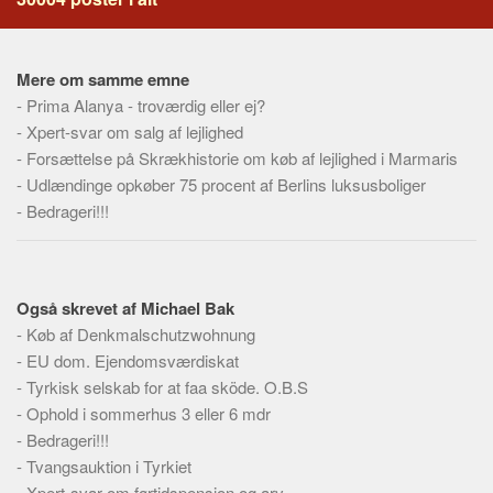
Mere om samme emne
-
Prima Alanya - troværdig eller ej?
-
Xpert-svar om salg af lejlighed
-
Forsættelse på Skrækhistorie om køb af lejlighed i Marmaris
-
Udlændinge opkøber 75 procent af Berlins luksusboliger
-
Bedrageri!!!
Også skrevet af Michael Bak
-
Køb af Denkmalschutzwohnung
-
EU dom. Ejendomsværdiskat
-
Tyrkisk selskab for at faa sköde. O.B.S
-
Ophold i sommerhus 3 eller 6 mdr
-
Bedrageri!!!
-
Tvangsauktion i Tyrkiet
-
Xpert-svar om førtidspension og arv