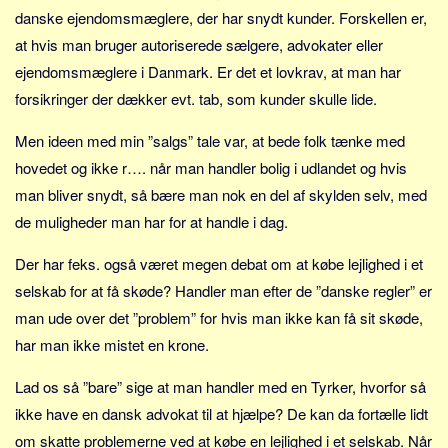
Social sikring og sundhed
danske ejendomsmæglere, der har snydt kunder. Forskellen er,
Transport
at hvis man bruger autoriserede sælgere, advokater eller
Alle
ejendomsmæglere i Danmark. Er det et lovkrav, at man har
forsikringer der dækker evt. tab, som kunder skulle lide.
Aspekter
Køb og salg
Men ideen med min ”salgs” tale var, at bede folk tænke med
hovedet og ikke r…. når man handler bolig i udlandet og hvis
Økonomi
man bliver snydt, så bære man nok en del af skylden selv, med
Jura og regler
de muligheder man har for at handle i dag.
Skatter og afgifter
Der har feks. også været megen debat om at købe lejlighed i et
Statistik
selskab for at få skøde? Handler man efter de ”danske regler” er
Praktisk
man ude over det ”problem” for hvis man ikke kan få sit skøde,
Alle
har man ikke mistet en krone.
Meta
Lad os så ”bare” sige at man handler med en Tyrker, hvorfor så
Dokumenttyper
ikke have en dansk advokat til at hjælpe? De kan da fortælle lidt
Emner
om skatte problemerne ved at købe en lejlighed i et selskab. Når