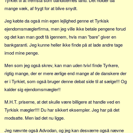
Tyrkiet til at fremstå som banditternes land. Det holder da
Sverige
mange væk, af frygt for at blive snydt.
Norge
Jeg købte da også min egen lejlighed genne et Tyrkisk
Thailand
ejendomsmæglerfirma, men jeg ville ikke betale pengene forud
Italien
og det kan man godt få igennem, hvis man ”bare” giver en
Grækenland
bankgaranti. Jeg kunne heller ikke finde på at lade andre tage
USA
imod mine penge.
Alle
Men som jeg også skrev, kan man uden tvivl finde Tyrkere,
Nøgleord
rigtig mange, der er mere ærlige end mange af de danskere der
Bolig
er i Tyrkiet, som også bruger denne debat side til at sælge!!! Og
Job
kalder sig ejendomsmægler!!
Virksomhed
M.H.T. priserne, at det skulle være billigere at handle ved en
Investering
Tyrkisk mægler!!!! Du har sikkert eksempler. Jeg har på det
Pension og opsparing
modsatte. Men lad det nu ligge.
Forbrug
Jeg nævnte også Advodan, og jeg kan desværre også nævne