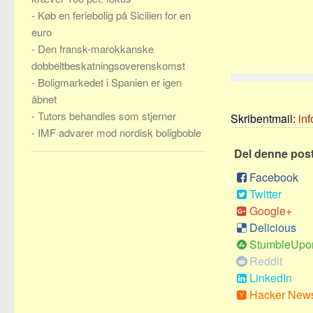
-
Køb en feriebolig på Sicilien for en
euro
-
Den fransk-marokkanske
dobbeltbeskatningsoverenskomst
-
Boligmarkedet i Spanien er igen
åbnet
-
Tutors behandles som stjerner
Skribentmail:
in
-
IMF advarer mod nordisk boligboble
Del denne pos
Facebook
Twitter
Google+
Delicious
StumbleUpo
Reddit
LinkedIn
Hacker New