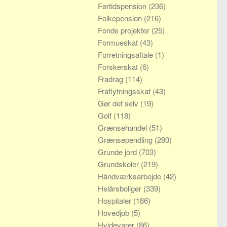
Førtidspension
(236)
Folkepension
(216)
Fonde projekter
(25)
Formueskat
(43)
Forretningsaftale
(1)
Forskerskat
(6)
Fradrag
(114)
Fraflytningsskat
(43)
Gør det selv
(19)
Golf
(118)
Grænsehandel
(51)
Grænsependling
(280)
Grunde jord
(703)
Grundskoler
(219)
Håndværksarbejde
(42)
Helårsboliger
(339)
Hospitaler
(186)
Hovedjob
(5)
Hvidevarer
(86)