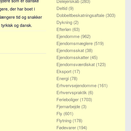
jdere som er danske
Delejerskab
(283)
Deltid
(9)
gere, der har boet i
Dobbeltbeskatningsaftale
(303)
i længere tid og snakker
Dykning
(2)
 tyrkisk og dansk.
Efterløn
(63)
Ejendomme
(962)
Ejendomsmæglere
(519)
Ejendomsskat
(38)
Ejendomsskatter
(45)
Ejendomsværdiskat
(123)
Eksport
(17)
Energi
(78)
Erhvervsejendomme
(161)
Erhvervspraktik
(6)
Ferieboliger
(1703)
Fjernarbejde
(3)
Fly
(601)
Flytning
(178)
Fødevarer
(194)