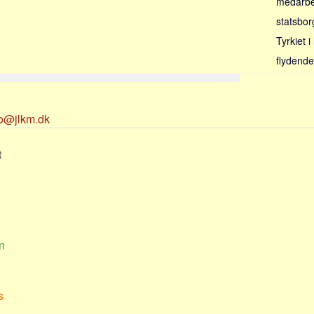
medarbe
statsbor
Tyrkiet 
flydende
fo@jlkm.dk
t
n
s