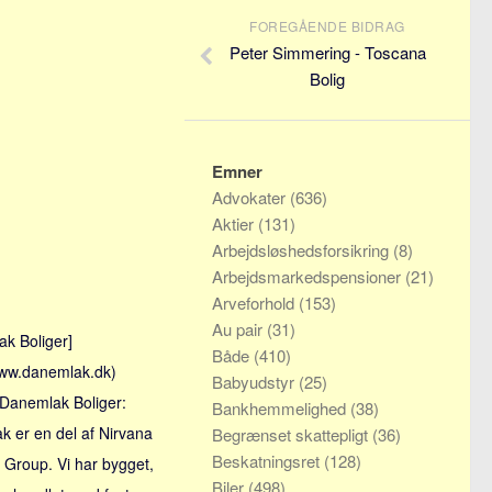
FOREGÅENDE BIDRAG
Peter Simmering - Toscana
Bolig
Emner
Advokater
(636)
Aktier
(131)
Arbejdsløshedsforsikring
(8)
Arbejdsmarkedspensioner
(21)
Arveforhold
(153)
Au pair
(31)
k Boliger]
Både
(410)
www.danemlak.dk)
Babyudstyr
(25)
 Danemlak Boliger:
Bankhemmelighed
(38)
 er en del af Nirvana
Begrænset skattepligt
(36)
Beskatningsret
(128)
 Group. Vi har bygget,
Biler
(498)