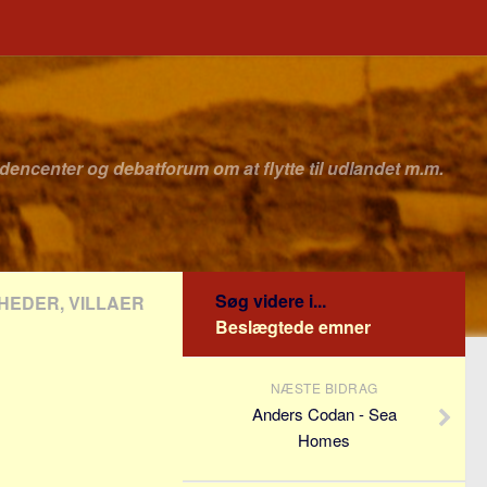
idencenter og debatforum om at flytte til udlandet m.m.
Søg videre i...
GHEDER, VILLAER
Beslægtede emner
NÆSTE BIDRAG
Anders Codan - Sea
Homes