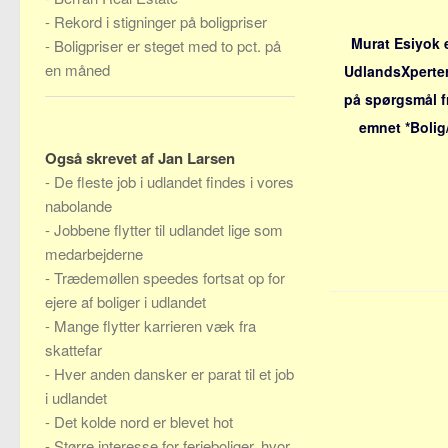
-
Rekord i stigninger på boligpriser
Murat Esiyok 
-
Boligpriser er steget med to pct. på
en måned
UdlandsXpertern
på spørgsmål f
emnet *Bolig
Også skrevet af Jan Larsen
-
De fleste job i udlandet findes i vores
nabolande
-
Jobbene flytter til udlandet lige som
medarbejderne
-
Trædemøllen speedes fortsat op for
ejere af boliger i udlandet
-
Mange flytter karrieren væk fra
skattefar
-
Hver anden dansker er parat til et job
i udlandet
-
Det kolde nord er blevet hot
-
Større interesse for ferieboliger, hvor