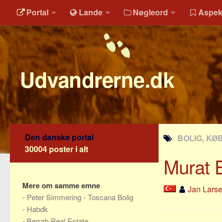
Portal
Lande
Nøgleord
Aspek
Udvandrerne.dk
Den danske portal
BOLIG, KØB
30004 poster i alt
Murat E
Mere om samme emne
Jan Lars
-
Peter Simmering - Toscana Bolig
-
Habdk
-
Berrah Real Estate