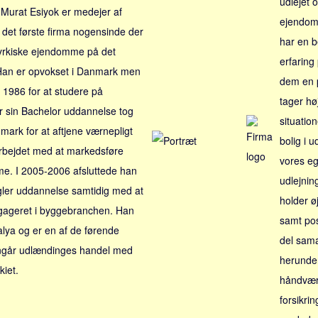
udlejet 
Murat Esiyok er medejer af
ejendom 
det første firma nogensinde der
har en b
tyrkiske ejendomme på det
erfaring
Han er opvokset i Danmark men
dem en 
t i 1986 for at studere på
tager hø
er sin Bachelor uddannelse tog
situatio
nmark for at aftjene værnepligt
bolig i 
arbejdet med at markedsføre
vores eg
me. I 2005-2006 afsluttede han
udlejni
er uddannelse samtidig med at
holder 
gageret i byggebranchen. Han
samt pos
ntalya og er en af de førende
del sam
ngår udlændinges handel med
herunder
kiet.
håndvær
forsikri