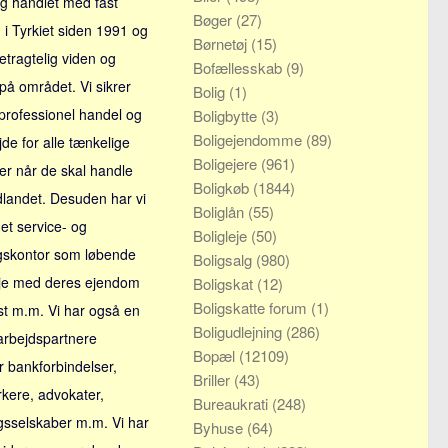
og handlet med fast
Bøger
(27)
i Tyrkiet siden 1991 og
Børnetøj
(15)
etragtelig viden og
Bofællesskab
(9)
 på området. Vi sikrer
Bolig
(1)
professionel handel og
Boligbytte
(3)
Boligejendomme
(89)
jde for alle tænkelige
Boligejere
(961)
ner når de skal handle
Boligkøb
(1844)
udlandet. Desuden har vi
Boliglån
(55)
et service- og
Boligleje
(50)
ngskontor som løbende
Boligsalg
(980)
øje med deres ejendom
Boligskat
(12)
Boligskatte forum
(1)
t m.m. Vi har også en
Boligudlejning
(286)
arbejdspartnere
Bopæl
(12109)
 bankforbindelser,
Briller
(43)
kere, advokater,
Bureaukrati
(248)
ngsselskaber m.m. Vi har
Byhuse
(64)