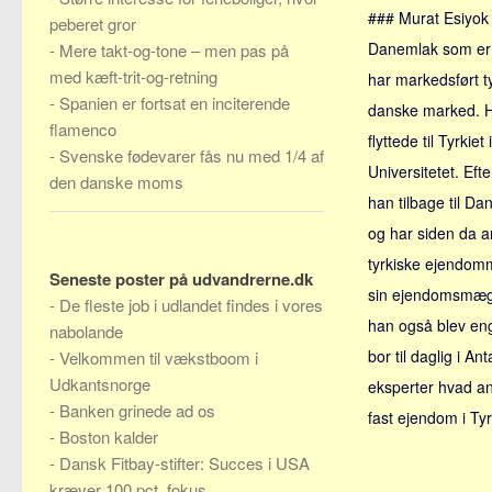
### Murat Esiyok 
peberet gror
Danemlak som er 
-
Mere takt-og-tone – men pas på
med kæft-trit-og-retning
har markedsført 
-
Spanien er fortsat en inciterende
danske marked. 
flamenco
flyttede til Tyrkie
-
Svenske fødevarer fås nu med 1/4 af
Universitetet. Eft
den danske moms
han tilbage til Da
og har siden da 
tyrkiske ejendom
Seneste poster på udvandrerne.dk
sin ejendomsmægl
-
De fleste job i udlandet findes i vores
han også blev en
nabolande
bor til daglig i A
-
Velkommen til vækstboom i
Udkantsnorge
eksperter hvad a
-
Banken grinede ad os
fast ejendom i Tyr
-
Boston kalder
-
Dansk Fitbay-stifter: Succes i USA
kræver 100 pct. fokus