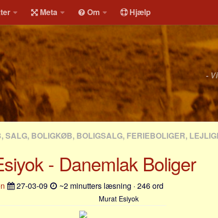
ter
Meta
Om
Hjælp
- V
, SALG, BOLIGKØB, BOLIGSALG, FERIEBOLIGER, LEJLI
siyok - Danemlak Boliger
en
27-03-09
~2 minutters læsning · 246 ord
Murat Esiyok