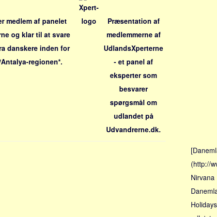
er medlem af panelet
Præsentation af
e og klar til at svare
medlemmerne af
ra danskere inden for
UdlandsXperterne
/Antalya-regionen*.
- et panel af
eksperter som
besvarer
spørgsmål om
udlandet på
Udvandrerne.dk.
[Danemla
(http://
Nirvana
Danemlak
Holidays