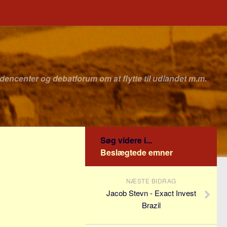
idencenter og debatforum om at flytte til udlandet m.m.
Søg videre i...
Beslægtede emner
NÆSTE BIDRAG
Jacob Stevn - Exact Invest
Brazil