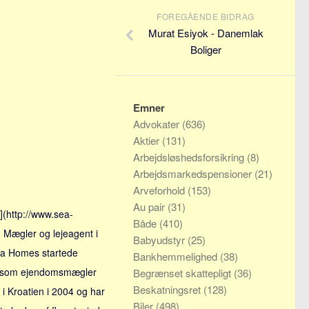
FOREGÅENDE BIDRAG
Murat Esiyok - Danemlak
Boliger
Emner
Advokater
(636)
Aktier
(131)
Arbejdsløshedsforsikring
(8)
Arbejdsmarkedspensioner
(21)
Arveforhold
(153)
Au pair
(31)
(http://www.sea-
Både
(410)
Mægler og lejeagent i
Babyudstyr
(25)
ea Homes startede
Bankhemmelighed
(38)
 som ejendomsmægler
Begrænset skattepligt
(36)
Beskatningsret
(128)
 i Kroatien i 2004 og har
Biler
(498)