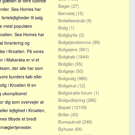
t glæden af flere tusinde
Bøger
(27)
under. Sea Homes har
Børnetøj
(15)
ferielejligheder til salg
Bofællesskab
(9)
 de mest populære
Bolig
(1)
roatien. Sea Homes har
Boligbytte
(3)
Boligejendomme
(89)
al forankring og
Boligejere
(961)
lse i Kroatien. På vores
Boligkøb
(1844)
 i Makarska er vi et
Boliglån
(55)
 team, der alle har som
Boligleje
(50)
vore kunders køb eller
Boligsalg
(980)
olig i Kroatien til en
Boligskat
(12)
Boligskatte forum
(1)
g ukompliceret
Boligudlejning
(286)
or dig som overvejer at
Bopæl
(12109)
ller lejlighed i Kroatien,
Briller
(43)
es tilbyde et bredt
Bureaukrati
(248)
 mæglertjenester.
Byhuse
(64)