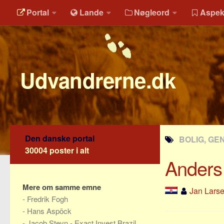
Portal
Lande
Nøgleord
Aspek
Udvandrerne.dk
Den danske portal
BOLIG, GE
30004 poster i alt
Anders
Mere om samme emne
Jan Lars
-
Fredrik Fogh
-
Hans Aspöck
-
Jacob Stevn - Exact Invest Brazil