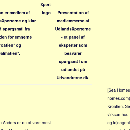
n er medlem af
Præsentation af
Xperterne og klar
medlemmerne af
på spørgsmål fra
UdlandsXperterne
den for emnerne
- et panel af
roatien* og
eksperter som
Dalmatien*.
besvarer
spørgsmål om
udlandet på
Udvandrerne.dk.
[Sea Homes]
homes.com) 
Kroatien. S
virksomhed
 Anders er en af vore mest
og lejeagent