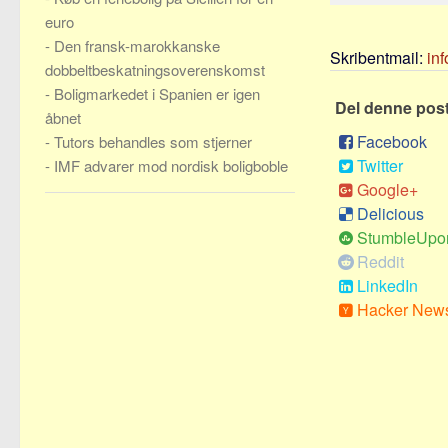
euro
-
Den fransk-marokkanske
Skribentmail:
in
dobbeltbeskatningsoverenskomst
-
Boligmarkedet i Spanien er igen
Del denne pos
åbnet
Facebook
-
Tutors behandles som stjerner
Twitter
-
IMF advarer mod nordisk boligboble
Google+
Delicious
StumbleUpo
Reddit
LinkedIn
Hacker New