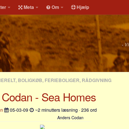
ter
Meta
Om
Hjælp
- V
NERELT, BOLIGKØB, FERIEBOLIGER, RÅDGIVNING
 Codan - Sea Homes
en
05-03-09
~2 minutters læsning · 236 ord
Anders Codan