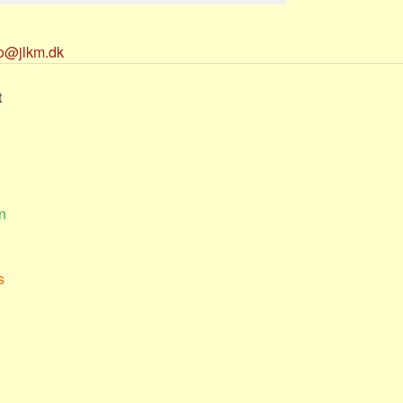
fo@jlkm.dk
t
n
s