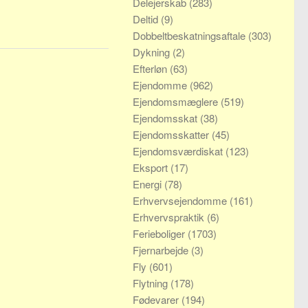
Delejerskab
(283)
Deltid
(9)
Dobbeltbeskatningsaftale
(303)
Dykning
(2)
Efterløn
(63)
Ejendomme
(962)
Ejendomsmæglere
(519)
Ejendomsskat
(38)
Ejendomsskatter
(45)
Ejendomsværdiskat
(123)
Eksport
(17)
Energi
(78)
Erhvervsejendomme
(161)
Erhvervspraktik
(6)
Ferieboliger
(1703)
Fjernarbejde
(3)
Fly
(601)
Flytning
(178)
Fødevarer
(194)