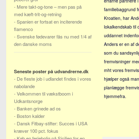
erfarne partnere
-
Mere takt-og-tone – men pas på
familiebaggrund fr
med kæft-trit-og-retning
Kroatien, har Ande
-
Spanien er fortsat en inciterende
lokalkendskab til 
flamenco
uddannet indenfor
-
Svenske fødevarer fås nu med 1/4 af
den danske moms
Anders er en af 
som du sandsynlig
fremvisninger med
mht vores fremvi
Seneste poster på udvandrerne.dk
-
De fleste job i udlandet findes i vores
hjælper også man
nabolande
planlægge fremvis
-
Velkommen til vækstboom i
hjemmefra.
Udkantsnorge
-
Banken grinede ad os
-
Boston kalder
-
Dansk Fitbay-stifter: Succes i USA
kræver 100 pct. fokus
-
Køb en feriebolig på Sicilien for en