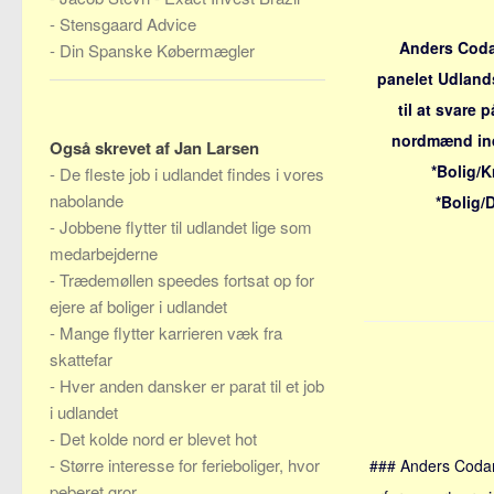
-
Stensgaard Advice
Anders Coda
-
Din Spanske Købermægler
panelet
Udlands
til at svare 
nordmænd in
Også skrevet af Jan Larsen
*Bolig/K
-
De fleste job i udlandet findes i vores
nabolande
*Bolig/
-
Jobbene flytter til udlandet lige som
medarbejderne
-
Trædemøllen speedes fortsat op for
ejere af boliger i udlandet
-
Mange flytter karrieren væk fra
skattefar
-
Hver anden dansker er parat til et job
i udlandet
-
Det kolde nord er blevet hot
-
Større interesse for ferieboliger, hvor
### Anders Codan
peberet gror