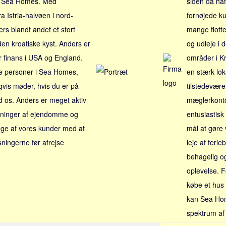
 i Sea Homes. Med
siden da haf
a Istria-halvøen i nord-
fornøjede k
rs blandt andet et stort
mange flotte 
den kroatiske kyst. Anders er
og udleje i
 finans i USA og England.
områder i K
de personer i Sea Homes,
en stærk lok
vis møder, hvis du er på
tilstedevære
 os. Anders er meget aktiv
mæglerkontor
sninger af ejendomme og
entusiastisk
ge af vores kunder med at
mål at gøre 
ningerne før afrejse
leje af ferieb
behagelig o
oplevelse. F
købe et hus e
kan Sea Hom
spektrum af