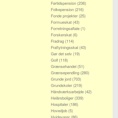
Førtidspension
(236)
Folkepension
(216)
Fonde projekter
(25)
Formueskat
(43)
Forretningsaftale
(1)
Forskerskat
(6)
Fradrag
(114)
Fraflytningsskat
(43)
Gør det selv
(19)
Golf
(118)
Grænsehandel
(51)
Grænsependling
(280)
Grunde jord
(703)
Grundskoler
(219)
Håndværksarbejde
(42)
Helårsboliger
(339)
Hospitaler
(186)
Hovedjob
(5)
Hvidevarer
(86)