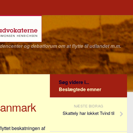
idencenter og debatforum om at flytte til udlandet m.m.
Søg videre i...
Beslægtede emner
 Danmark
NÆSTE BIDRAG
Skattely har lokket Tvind til
flyttet beskatningen af