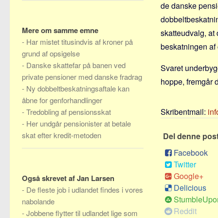
de danske pension
dobbeltbeskatnin
Mere om samme emne
skatteudvalg, at
-
Har mistet titusindvis af kroner på
beskatningen af 
grund af opsigelse
-
Danske skattefar på banen ved
Svaret underbygg
private pensioner med danske fradrag
hoppe, fremgår de
-
Ny dobbeltbeskatningsaftale kan
åbne for genforhandlinger
Skribentmail:
in
-
Tredobling af pensionsskat
-
Her undgår pensionister at betale
skat efter kredit-metoden
Del denne pos
Facebook
Twitter
Google+
Også skrevet af Jan Larsen
Delicious
-
De fleste job i udlandet findes i vores
StumbleUpo
nabolande
Reddit
-
Jobbene flytter til udlandet lige som