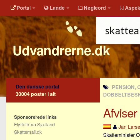
Portal
Lande
Nøgleord
Aspek
Udvandrerne.dk
Den danske portal
PENSION, 
30004 poster i alt
DOBBELTBES
Afviser
Sponsorerede links
Flyttefirma Sjælland
Jan Lars
Skattemail.dk
Skatteminister Ol