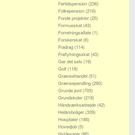
Førtidspension
(236)
Folkepension
(216)
Fonde projekter
(25)
Formueskat
(43)
Forretningsaftale
(1)
Forskerskat
(6)
Fradrag
(114)
Fraflytningsskat
(43)
Gør det selv
(19)
Golf
(118)
Grænsehandel
(51)
Grænsependling
(280)
Grunde jord
(703)
Grundskoler
(219)
Håndværksarbejde
(42)
Helårsboliger
(339)
Hospitaler
(186)
Hovedjob
(5)
Hvidevarer
(86)