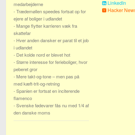
LinkedIn
medarbejderne
Hacker New
-
Trædemøllen speedes fortsat op for
ejere af boliger i udlandet
-
Mange flytter karrieren væk fra
skattefar
-
Hver anden dansker er parat til et job
i udlandet
-
Det kolde nord er blevet hot
-
Større interesse for ferieboliger, hvor
peberet gror
-
Mere takt-og-tone – men pas på
med kæft-trit-og-retning
-
Spanien er fortsat en inciterende
flamenco
-
Svenske fødevarer fås nu med 1/4 af
den danske moms