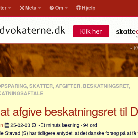
ter
Meta
Om
Hjælp
- V
OPSPARING, SKATTER, AFGIFTER, BESKATNINGSRET,
KATNINGSAFTALE
 at afgive beskatningsret til
en
25-02-03
~Et minuts læsning · 94 ord
e Stavad (S) har tidligere antydet, at det danske forsøg på at få 