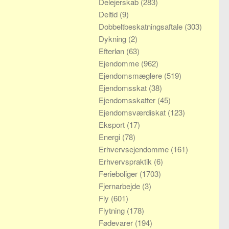
Delejerskab
(283)
Deltid
(9)
Dobbeltbeskatningsaftale
(303)
Dykning
(2)
Efterløn
(63)
Ejendomme
(962)
Ejendomsmæglere
(519)
Ejendomsskat
(38)
Ejendomsskatter
(45)
Ejendomsværdiskat
(123)
Eksport
(17)
Energi
(78)
Erhvervsejendomme
(161)
Erhvervspraktik
(6)
Ferieboliger
(1703)
Fjernarbejde
(3)
Fly
(601)
Flytning
(178)
Fødevarer
(194)