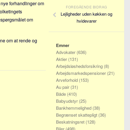
lt nye forhandlinger om
FOREGÅENDE BIDRAG
olketingets
Lejligheder uden køkken og
i spørgsmålet om
hvidevarer
rne om at rende og
Emner
Advokater
(636)
Aktier
(131)
Arbejdsløshedsforsikring
(8)
Arbejdsmarkedspensioner
(21)
Arveforhold
(153)
Au pair
(31)
Både
(410)
Babyudstyr
(25)
Bankhemmelighed
(38)
Begrænset skattepligt
(36)
Beskatningsret
(128)
Biler
(498)