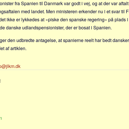
ister fra Spanien til Danmark var godt i vej, og at der var afta
gsaftalen med landet. Men ministeren erkender nu i et svar til F
 det ikke er lykkedes at »piske den spanske regering« på plads 
de danske udlandspensionister, der er bosat i Spanien.
er den udbredte antagelse, at spanierne reelt har bedt danske
t af artiklen.
fo@jlkm.dk
t
n