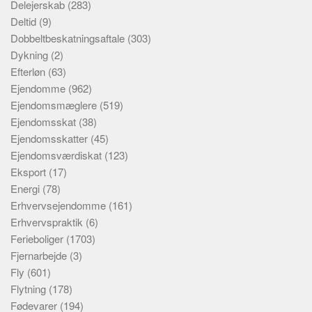
Delejerskab
(283)
Deltid
(9)
Dobbeltbeskatningsaftale
(303)
Dykning
(2)
Efterløn
(63)
Ejendomme
(962)
Ejendomsmæglere
(519)
Ejendomsskat
(38)
Ejendomsskatter
(45)
Ejendomsværdiskat
(123)
Eksport
(17)
Energi
(78)
Erhvervsejendomme
(161)
Erhvervspraktik
(6)
Ferieboliger
(1703)
Fjernarbejde
(3)
Fly
(601)
Flytning
(178)
Fødevarer
(194)