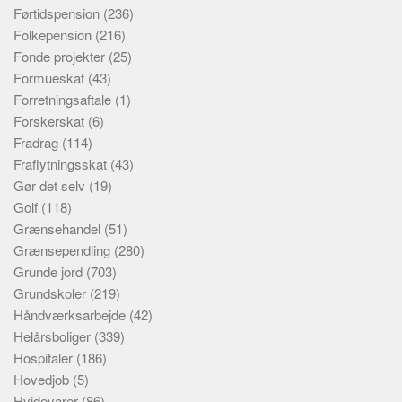
Førtidspension
(236)
Folkepension
(216)
Fonde projekter
(25)
Formueskat
(43)
Forretningsaftale
(1)
Forskerskat
(6)
Fradrag
(114)
Fraflytningsskat
(43)
Gør det selv
(19)
Golf
(118)
Grænsehandel
(51)
Grænsependling
(280)
Grunde jord
(703)
Grundskoler
(219)
Håndværksarbejde
(42)
Helårsboliger
(339)
Hospitaler
(186)
Hovedjob
(5)
Hvidevarer
(86)