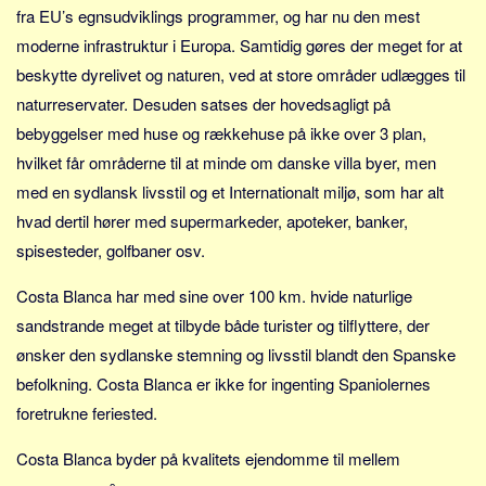
Social sikring og sundhed
fra EU’s egnsudviklings programmer, og har nu den mest
Transport
moderne infrastruktur i Europa. Samtidig gøres der meget for at
Alle
beskytte dyrelivet og naturen, ved at store områder udlægges til
naturreservater. Desuden satses der hovedsagligt på
Aspekter
bebyggelser med huse og rækkehuse på ikke over 3 plan,
Køb og salg
hvilket får områderne til at minde om danske villa byer, men
Økonomi
med en sydlansk livsstil og et Internationalt miljø, som har alt
Jura og regler
hvad dertil hører med supermarkeder, apoteker, banker,
spisesteder, golfbaner osv.
Skatter og afgifter
Statistik
Costa Blanca har med sine over 100 km. hvide naturlige
Praktisk
sandstrande meget at tilbyde både turister og tilflyttere, der
Alle
ønsker den sydlanske stemning og livsstil blandt den Spanske
befolkning. Costa Blanca er ikke for ingenting Spaniolernes
Meta
foretrukne feriested.
Dokumenttyper
Costa Blanca byder på kvalitets ejendomme til mellem
Emner