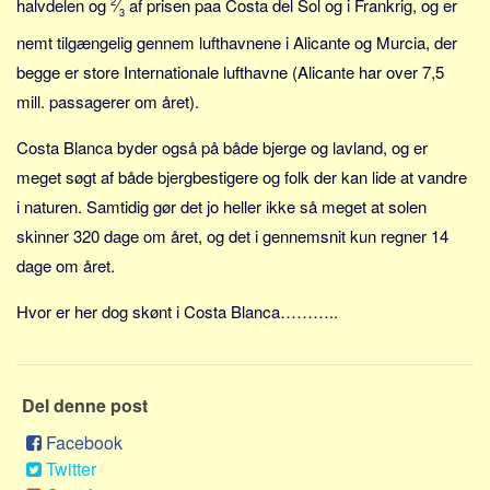
halvdelen og
2
⁄
af prisen paa Costa del Sol og i Frankrig, og er
Skribenter
3
nemt tilgængelig gennem lufthavnene i Alicante og Murcia, der
Personer
begge er store Internationale lufthavne (Alicante har over 7,5
Steder
mill. passagerer om året).
Kilder
Costa Blanca byder også på både bjerge og lavland, og er
Om
meget søgt af både bjergbestigere og folk der kan lide at vandre
Webstedet
i naturen. Samtidig gør det jo heller ikke så meget at solen
Forhistorien
skinner 320 dage om året, og det i gennemsnit kun regner 14
Redigering
dage om året.
Tekstannoncer
Hvor er her dog skønt i Costa Blanca………..
Bannere
Hjælp
Del denne post
Facebook
Twitter