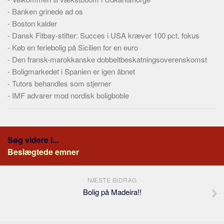
-
Banken grinede ad os
-
Boston kalder
-
Dansk Fitbay-stifter: Succes i USA kræver 100 pct. fokus
-
Køb en feriebolig på Sicilien for en euro
-
Den fransk-marokkanske dobbeltbeskatningsoverenskomst
-
Boligmarkedet i Spanien er igen åbnet
-
Tutors behandles som stjerner
-
IMF advarer mod nordisk boligboble
Søg videre i...
Beslægtede emner
NÆSTE BIDRAG
Bolig på Madeira!!