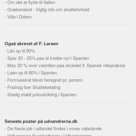
-
Om det at flytte til Italien
-
Grækenland - Vigtig info om skatteforhold
-
Villa i Didem
Også skrevet af F. Larsen
-
Lån op til 90%
-
Spar 20 - 25% paa at koebe nyt i Spanien
-
Max 20 % over vaerdien paa skoedet if. Spansk retspraksis
-
Laan op til 80% i Spanien
-
Formueskat bliver beregnet pr. person
-
Fradrag foer Skattebetaling
-
Stadig stabil prisudvikling i Spanien
Seneste poster på udvandrerne.dk
-
De fleste job i udlandet findes i vores nabolande
-
Velkommen til vækstboom i Udkantsnorge