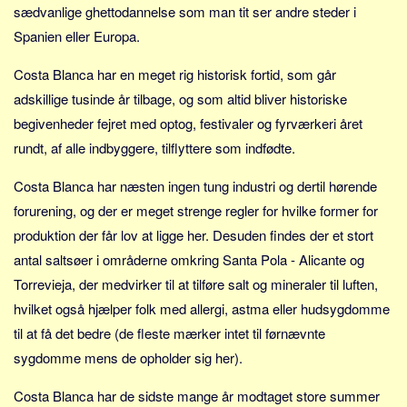
Sverige
sædvanlige ghettodannelse som man tit ser andre steder i
Spanien eller Europa.
Norge
Thailand
Costa Blanca har en meget rig historisk fortid, som går
Italien
adskillige tusinde år tilbage, og som altid bliver historiske
Grækenland
begivenheder fejret med optog, festivaler og fyrværkeri året
rundt, af alle indbyggere, tilflyttere som indfødte.
USA
Alle
Costa Blanca har næsten ingen tung industri og dertil hørende
Nøgleord
forurening, og der er meget strenge regler for hvilke former for
produktion der får lov at ligge her. Desuden findes der et stort
Bolig
antal saltsøer i områderne omkring Santa Pola - Alicante og
Job
Torrevieja, der medvirker til at tilføre salt og mineraler til luften,
Virksomhed
hvilket også hjælper folk med allergi, astma eller hudsygdomme
Investering
til at få det bedre (de fleste mærker intet til førnævnte
Pension og opsparing
sygdomme mens de opholder sig her).
Forbrug
Costa Blanca har de sidste mange år modtaget store summer