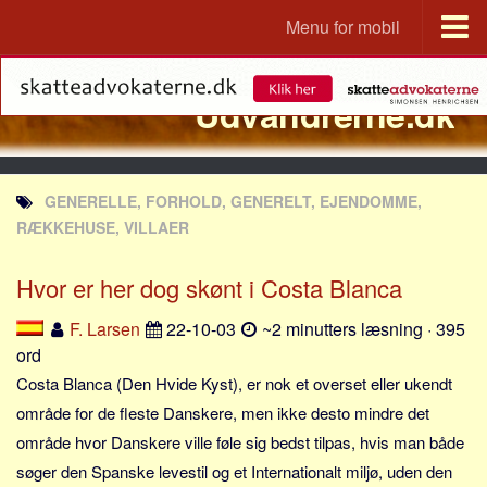
Menu for mobil
Portal
Udvandrerne.dk
Udvandrerne.dk
Utvandrerne.no
Utvandrarna.se
GENERELLE, FORHOLD, GENERELT, EJENDOMME,
Tyskland.dk
RÆKKEHUSE, VILLAER
England.dk
Hvor er her dog skønt i Costa Blanca
Rusland.dk
JLKM.dk
F. Larsen
22-10-03
~2 minutters læsning · 395
ord
Lande
Costa Blanca (Den Hvide Kyst), er nok et overset eller ukendt
Tyrkiet
område for de fleste Danskere, men ikke desto mindre det
Spanien
område hvor Danskere ville føle sig bedst tilpas, hvis man både
Frankrig
søger den Spanske levestil og et Internationalt miljø, uden den