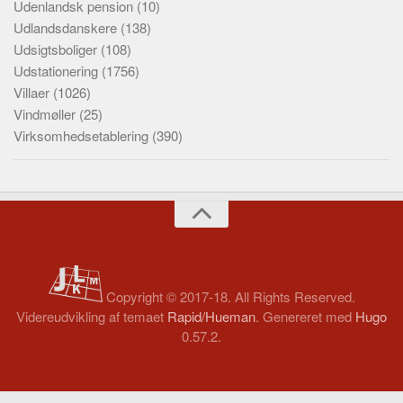
Udenlandsk pension
(10)
Udlandsdanskere
(138)
Udsigtsboliger
(108)
Udstationering
(1756)
Villaer
(1026)
Vindmøller
(25)
Virksomhedsetablering
(390)
Copyright © 2017-18. All Rights Reserved.
Videreudvikling af temaet
Rapid/Hueman
. Genereret med
Hugo
0.57.2.