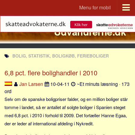
Menu for mobil
Portal
Udvandrerne.dk
Udvandrerne.dk
Utvandrerne.no
Utvandrarna.se
BOLIG, STATISTIK, BOLIGKØB, FERIEBOLIGER
Tyskland.dk
England.dk
6,8 pct. flere bolighandler i 2010
Rusland.dk
Jan Larsen
10-04-11
~Et minuts læsning · 173
JLKM.dk
ord
Lande
Selv om de spanske boligpriser falder, og en million boliger står
tomme i landet, så er antallet af solgte boliger i Spanien steget
Tyrkiet
med 6,8 pct. i 2010 i forhold til 2009. Det fortæller Hanne Egaa,
Spanien
der er leder af international afdeling i Nykredit.
Frankrig