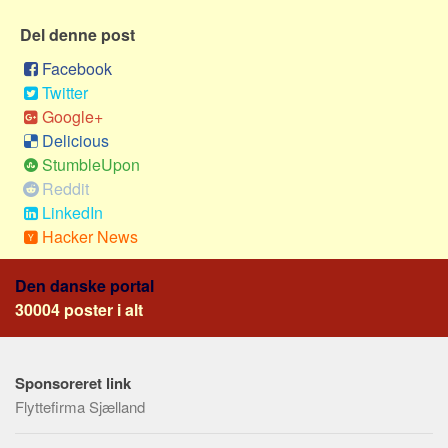
Social sikring og sundhed
Del denne post
Transport
Alle
Facebook
Twitter
Aspekter
Google+
Køb og salg
Delicious
StumbleUpon
Økonomi
Reddit
Jura og regler
LinkedIn
Skatter og afgifter
Hacker News
Statistik
Den danske portal
Praktisk
30004 poster i alt
Alle
Meta
Sponsoreret link
Dokumenttyper
Flyttefirma Sjælland
Emner