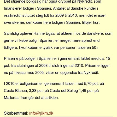
Det stigende boligsalg har også dryppet på Nykredit, som
Sverige
finansierer boliger i Spanien. Antallet af danske kunder i
Norge
realkreditinstituttet steg lidt fra 2009 til 2010, men det er især
Thailand
svenskerne, der køber flere boliger i Spanien, tilføjer hun.
Italien
Samtidig oplever Hanne Egaa, at alderen hos de danskere, som
Grækenland
gerne vil købe bolig i Spanien, er meget mere spredt end
USA
tidligere, hvor køberne typisk var personer i alderen 50+.
Alle
Priserne på boliger i Spanien er i gennemsnit faldet med ca. 15
Nøgleord
pct. fra slutningen af 2008 til slutningen af 2010. Priserne ligger
Bolig
nu på niveau med 2005, viser en opgørelse fra Nykredit.
Job
I 2010 er boligpriserne i gennemsnit faldet med 5,70 pct. på
Virksomhed
Costa Blanca, 3,38 pct. på Costa del Sol og 1,49 pct. på
Investering
Mallorca, fremgår det af artiklen.
Pension og opsparing
Forbrug
Skribentmail:
info@jlkm.dk