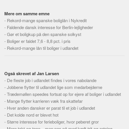
Skribenter
Personer
Mere om samme emne
-
Rekord-mange spanske boliglån i Nykredit
Steder
-
Faldende dansk interesse for Berlin-lejligheder
Kilder
-
Gør et boligkup på den spanske solkyst
Om
-
Boliger er faldet 7,6 - 8,8 pct. i pris
-
Rekord-mange lån til boliger i udlandet
Webstedet
Forhistorien
Redigering
Også skrevet af Jan Larsen
Tekstannoncer
-
De fleste job i udlandet findes i vores nabolande
Bannere
-
Jobbene flytter til udlandet lige som medarbejderne
-
Trædemøllen speedes fortsat op for ejere af boliger i udlandet
Hjælp
-
Mange flytter karrieren væk fra skattefar
-
Hver anden dansker er parat til et job i udlandet
-
Det kolde nord er blevet hot
-
Større interesse for ferieboliger, hvor peberet gror
-
Mere takt-og-tone – men pas på med kæft-trit-og-retning